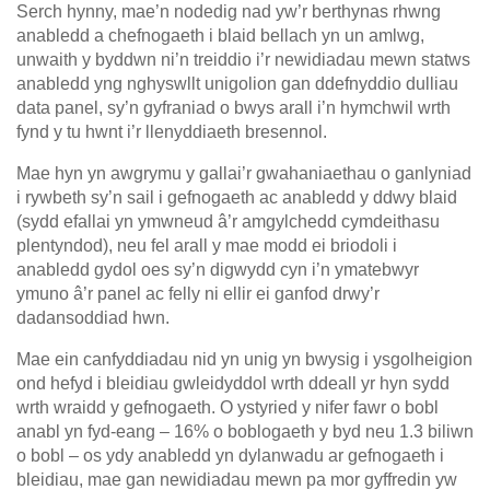
Serch hynny, mae’n nodedig nad yw’r berthynas rhwng
anabledd a chefnogaeth i blaid bellach yn un amlwg,
unwaith y byddwn ni’n treiddio i’r newidiadau mewn statws
anabledd yng nghyswllt unigolion gan ddefnyddio dulliau
data panel, sy’n gyfraniad o bwys arall i’n hymchwil wrth
fynd y tu hwnt i’r llenyddiaeth bresennol.
Mae hyn yn awgrymu y gallai’r gwahaniaethau o ganlyniad
i rywbeth sy’n sail i gefnogaeth ac anabledd y ddwy blaid
(sydd efallai yn ymwneud â’r amgylchedd cymdeithasu
plentyndod), neu fel arall y mae modd ei briodoli i
anabledd gydol oes sy’n digwydd cyn i’n ymatebwyr
ymuno â’r panel ac felly ni ellir ei ganfod drwy’r
dadansoddiad hwn.
Mae ein canfyddiadau nid yn unig yn bwysig i ysgolheigion
ond hefyd i bleidiau gwleidyddol wrth ddeall yr hyn sydd
wrth wraidd y gefnogaeth. O ystyried y nifer fawr o bobl
anabl yn fyd-eang – 16% o boblogaeth y byd neu 1.3 biliwn
o bobl – os ydy anabledd yn dylanwadu ar gefnogaeth i
bleidiau, mae gan newidiadau mewn pa mor gyffredin yw