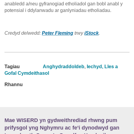
anabledd a/neu gyfranogiad etholiadol gan bobl anabl y
potensial i ddylanwadu ar ganlyniadau etholiadau.
Credyd delwedd:
Peter Fleming
trwy
iStock
.
Tagiau
Anghydraddoldeb
,
Iechyd, Lles a
Gofal Cymdeithasol
Rhannu
Mae WISERD yn gydweithrediad rhwng pum
prifysgol yng Nghymru ac fe’i dynodwyd gan