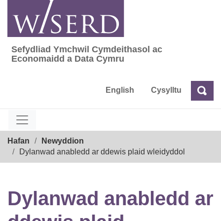
Skip
to
content
Sefydliad Ymchwil Cymdeithasol ac
Sefydliad Ymchwil Cymdeithasol ac Econom
Economaidd a Data Cymru
English
Cysylltu
Chw
Chwilio
Breadcrumb
Hafan
Newyddion
Dylanwad anabledd ar ddewis plaid wleidyddol
Dylanwad anabledd ar