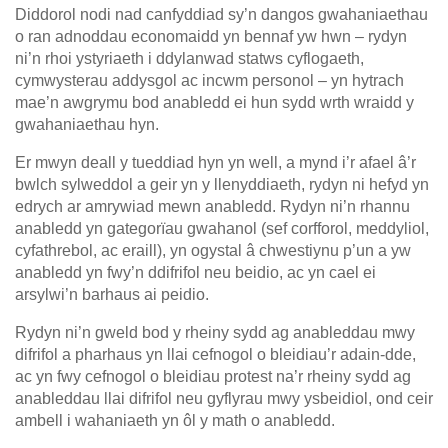
Diddorol nodi nad canfyddiad sy’n dangos gwahaniaethau
o ran adnoddau economaidd yn bennaf yw hwn – rydyn
ni’n rhoi ystyriaeth i ddylanwad statws cyflogaeth,
cymwysterau addysgol ac incwm personol – yn hytrach
mae’n awgrymu bod anabledd ei hun sydd wrth wraidd y
gwahaniaethau hyn.
Er mwyn deall y tueddiad hyn yn well, a mynd i’r afael â’r
bwlch sylweddol a geir yn y llenyddiaeth, rydyn ni hefyd yn
edrych ar amrywiad mewn anabledd. Rydyn ni’n rhannu
anabledd yn gategorïau gwahanol (sef corfforol, meddyliol,
cyfathrebol, ac eraill), yn ogystal â chwestiynu p’un a yw
anabledd yn fwy’n ddifrifol neu beidio, ac yn cael ei
arsylwi’n barhaus ai peidio.
Rydyn ni’n gweld bod y rheiny sydd ag anableddau mwy
difrifol a pharhaus yn llai cefnogol o bleidiau’r adain-dde,
ac yn fwy cefnogol o bleidiau protest na’r rheiny sydd ag
anableddau llai difrifol neu gyflyrau mwy ysbeidiol, ond ceir
ambell i wahaniaeth yn ôl y math o anabledd.