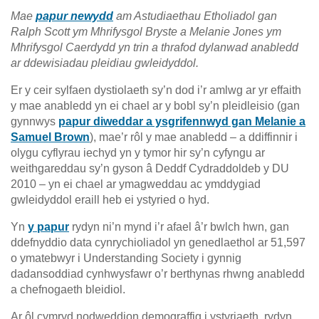
Mae
papur newydd
am Astudiaethau Etholiadol gan
Ralph Scott ym Mhrifysgol Bryste a Melanie Jones ym
Mhrifysgol Caerdydd yn trin a thrafod dylanwad anabledd
ar ddewisiadau pleidiau gwleidyddol.
Er y ceir sylfaen dystiolaeth sy’n dod i’r amlwg ar yr effaith
y mae anabledd yn ei chael ar y bobl sy’n pleidleisio (gan
gynnwys
papur diweddar a ysgrifennwyd gan Melanie a
Samuel Brown
), mae’r rôl y mae anabledd – a ddiffinnir i
olygu cyflyrau iechyd yn y tymor hir sy’n cyfyngu ar
weithgareddau sy’n gyson â Deddf Cydraddoldeb y DU
2010 – yn ei chael ar ymagweddau ac ymddygiad
gwleidyddol eraill heb ei ystyried o hyd.
Yn
y papur
rydyn ni’n mynd i’r afael â’r bwlch hwn, gan
ddefnyddio data cynrychioliadol yn genedlaethol ar 51,597
o ymatebwyr i Understanding Society i gynnig
dadansoddiad cynhwysfawr o’r berthynas rhwng anabledd
a chefnogaeth bleidiol.
Ar ôl cymryd nodweddion demograffig i ystyriaeth, rydyn