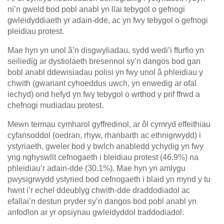
ni’n gweld bod pobl anabl yn llai tebygol o gefnogi
gwleidyddiaeth yr adain-dde, ac yn fwy tebygol o gefnogi
pleidiau protest.
Mae hyn yn unol â’n disgwyliadau, sydd wedi’i ffurfio yn
seiliedig ar dystiolaeth bresennol sy’n dangos bod gan
bobl anabl ddewisiadau polisi yn fwy unol â phleidiau y
chwith (gwariant cyhoeddus uwch, yn enwedig ar ofal
iechyd) ond hefyd yn fwy tebygol o wrthod y prif ffrwd a
chefnogi mudiadau protest.
Mewn termau cymharol gyffredinol, ar ôl cymryd effeithiau
cyfansoddol (oedran, rhyw, rhanbarth ac ethnigrwydd) i
ystyriaeth, gweler bod y bwlch anabledd ychydig yn fwy
yng nghyswllt cefnogaeth i bleidiau protest (46.9%) na
phleidiau’r adain-dde (30.1%). Mae hyn yn amlygu
pwysigrwydd ystyried bod cefnogaeth i blaid yn mynd y tu
hwnt i’r echel ddeublyg chwith-dde draddodiadol ac
efallai’n destun pryder sy’n dangos bod pobl anabl yn
anfodlon ar yr opsiynau gwleidyddol traddodiadol.