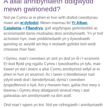
A allai annibyniaeth ddigwydd
mewn gwirionedd?
Nid yw Cymru ar ei phen ei hun wrth drafod cwestiynau
mawr am
ei dyfodol
. Mewn mannau fel
Yr Alban
,
Catalwnia
a
Fflandrys
, gall argyfyngau gwleidyddol ac
economaidd danio mudiadau dros annibyniaeth. Yn yr holl
achosion hyn, mae ymddiriedaeth yn y llywodraeth
ganolog ac awydd am fwy o reolaeth gyllidol leol wedi
chwarae rhan fawr.
I Gymru, mae’r cwestiwn yn aml yn dod yn ôl i’r economi.
Er bod ffydd yng ngallu Cymru i lywodraethu yn tyfu, mae
llawer yn dal i boeni a allai Cymru annibynnol sefyll ar ei
phen ei hun yn ariannol. Ac i lawer o bleidleiswyr nad
ydynt wedi dod i benderfyniad, dyma’r cwestiwn
tyngedfennol o hyd. Am y rheswm hwn, gallai rhoi mwy o
bwerau i Gymru drwy ddatganoli wneud mwy i atal
galwadau am annibyniaeth na dim arall.
Ond mae’r sgwrs yn troi. Nid yw cefnogaeth i annibyniaeth