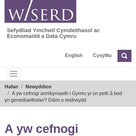
Skip
to
content
Sefydliad Ymchwil Cymdeithasol ac
Sefydliad Ymchwil Cymdeithasol ac Econom
Economaidd a Data Cymru
English
Cysylltu
Chw
Chwilio
Breadcrumb
Hafan
Newyddion
A yw cefnogi annibyniaeth i Gymru yr un peth â bod
yn genedlaetholwr? Ddim o reidrwydd
A yw cefnogi