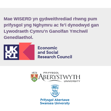
Mae WISERD yn gydweithrediad rhwng pum
prifysgol yng Nghymru ac fe’i dynodwyd gan
Lywodraeth Cymru’n Ganolfan Ymchwil
Genedlaethol.
E