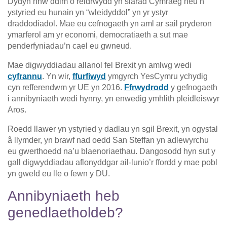
Dydyn nhw ddim o reidrwydd yn siarad Cymraeg neu’n
ystyried eu hunain yn “wleidyddol” yn yr ystyr
draddodiadol. Mae eu cefnogaeth yn aml ar sail pryderon
ymarferol am yr economi, democratiaeth a sut mae
penderfyniadau’n cael eu gwneud.
Mae digwyddiadau allanol fel Brexit yn amlwg wedi
cyfrannu
. Yn wir,
ffurfiwyd
ymgyrch YesCymru ychydig
cyn refferendwm yr UE yn 2016.
Ffrwydrodd
y gefnogaeth
i annibyniaeth wedi hynny, yn enwedig ymhlith pleidleiswyr
Aros.
Roedd llawer yn ystyried y dadlau yn sgil Brexit, yn ogystal
â llymder, yn brawf nad oedd San Steffan yn adlewyrchu
eu gwerthoedd na’u blaenoriaethau. Dangosodd hyn sut y
gall digwyddiadau aflonyddgar ail-lunio’r ffordd y mae pobl
yn gweld eu lle o fewn y DU.
Annibyniaeth heb
genedlaetholdeb?