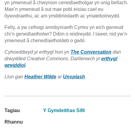
yn ymwneud â chwynion cenedlaetholgar yn unig bellach.
Mae’n ymwneud â sut mae pobl eisiau cael eu
llywodraethu, ac am ymddiriedaeth ac ymatebolrwydd.
Felly, a yw cefnogi annibyniaeth Cymru yn eich gwneud
chi’n genedlaetholwr? Ddim o reidrwydd. I lawer, nid yw’n
ymwneud â chenedlaetholdeb o gwbl.
Cyhoeddwyd yr erthygl hon yn
The Conversation
dan
drwydded Creative Commons. Darllenwch yr
erthygl
wreiddiol
.
Llun gan
Heather Wilde
ar
Unsplash
.
Tagiau
Y Gymdeithas Sifil
Rhannu