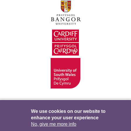
Hygyrchedd
Swyddi
Polisïau i Gefnogi’r
We use cookies on our website to
enhance your user experience
Preifatrwydd
Telerau ac Amodau
Twitter
No, give me more info