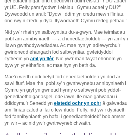
genedlaetholgar, ond doeddwn i ddim eisiau i’r DU adael
yr UE. Felly pam fyddwn i eisiau i Gymru adael y DU?”
Dywedodd un arall: “Dydw i ddim yn credu mewn ffiniau,
ond rwy’n credu y dylai llywodraeth Cymru redeg pethau.”
Nid yw’r rhain yn safbwyntiau du-a-gwyn. Mae teimladau
pobl am annibyniaeth — a chenedlaetholdeb — yn aml yn
llawn gwrthddywediadau. Ac mae hyn yn adlewyrchu’r
gwirionedd ehangach fod safbwyntiau gwleidyddol
cyffredin yn
aml yn flêr
. Nid yw’r rhan fwyaf ohonom yn
byw yn yr eithafion, ac mae hyn yn beth da.
Mae’n werth nodi hefyd fod cenedlaetholdeb yn dod ar
sawl ffurf. Mae rhai pobl sy’n gwrthwynebu annibyniaeth i
Gymru yn gryf yn gwneud hynny o safbwynt poblyddol-
genedlaetholgar asgell dde iawn, lle mae galwadau i
ddiddymu’r Senedd yn
eistedd ochr yn ochr
â galwadau
am ffiniau caled a llai o fewnfudo. Felly, nid yw’r dybiaeth
fod “annibyniaeth yn hafal i genedlaetholdeb” bob amser
yn wir – ac nid yw’r gwrthwyneb chwaith.