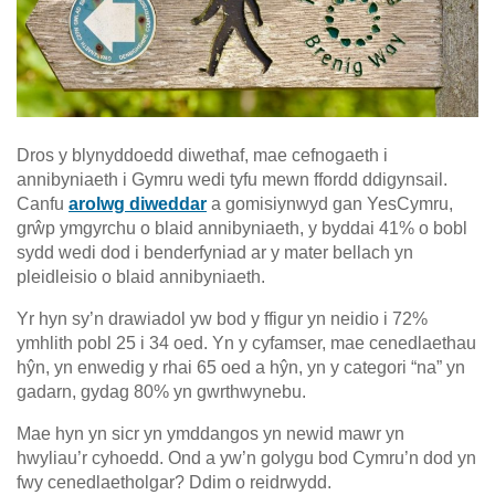
Dros y blynyddoedd diwethaf, mae cefnogaeth i
annibyniaeth i Gymru wedi tyfu mewn ffordd ddigynsail.
Canfu
arolwg diweddar
a gomisiynwyd gan YesCymru,
grŵp ymgyrchu o blaid annibyniaeth, y byddai 41% o bobl
sydd wedi dod i benderfyniad ar y mater bellach yn
pleidleisio o blaid annibyniaeth.
Yr hyn sy’n drawiadol yw bod y ffigur yn neidio i 72%
ymhlith pobl 25 i 34 oed. Yn y cyfamser, mae cenedlaethau
hŷn, yn enwedig y rhai 65 oed a hŷn, yn y categori “na” yn
gadarn, gydag 80% yn gwrthwynebu.
Mae hyn yn sicr yn ymddangos yn newid mawr yn
hwyliau’r cyhoedd. Ond a yw’n golygu bod Cymru’n dod yn
fwy cenedlaetholgar? Ddim o reidrwydd.