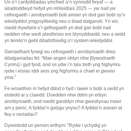
Un o’r canfyddiadau ymchwil a’n synnodd fwyaf — a
ailadroddwyd hefyd ym mhleidlais 2025 — yw nad yw
cefnogaeth i annibyniaeth bob amser yn dod gan bobl sy’n
wleidyddol ymgysylltiedig neu o blaid datganoli. Yn wir,
roedd rhywfaint o’r gefnogaeth yn dod gan bobl nad
oedden nhw wedi pleidleisio ers blynyddoedd, neu a oedd
yn teimlo’n gwbl ddadrithiedig o’r system wleidyddol.
Gwnaethant fynegi eu cefnogaeth i annibyniaeth drwy
ddatganiadau fel: “Mae angen iddyn nhw [llywodraeth
Cymru] i gyd fynd, ond os ydw i’n talu treth yng Nghymru
rydw i eisiau iddi aros yng Nghymru a chael ei gwario
yma.”
Fe wnaethon ni hefyd ddod o hyd i lawer o bobl a oedd yn
eistedd ar y clawdd. Doedden nhw ddim yn erbyn
annibyniaeth, ond roedd ganddyn nhw gwestiynau mawr
am y pwnc. A fyddai’n golygu ynysu? A fyddai’n arwain at
fwy o raniadau?
Dywedodd un person wrthym: “Rydw i ychydig yn