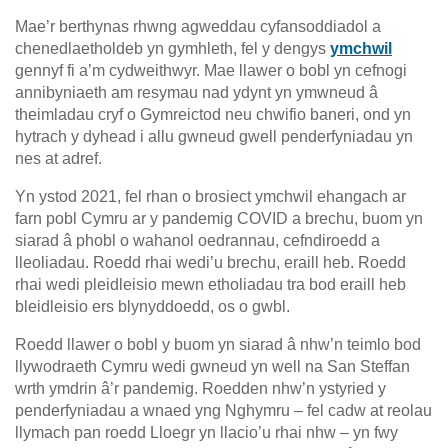
Mae’r berthynas rhwng agweddau cyfansoddiadol a
chenedlaetholdeb yn gymhleth, fel y dengys
ymchwil
gennyf fi a’m cydweithwyr. Mae llawer o bobl yn cefnogi
annibyniaeth am resymau nad ydynt yn ymwneud â
theimladau cryf o Gymreictod neu chwifio baneri, ond yn
hytrach y dyhead i allu gwneud gwell penderfyniadau yn
nes at adref.
Yn ystod 2021, fel rhan o brosiect ymchwil ehangach ar
farn pobl Cymru ar y pandemig COVID a brechu, buom yn
siarad â phobl o wahanol oedrannau, cefndiroedd a
lleoliadau. Roedd rhai wedi’u brechu, eraill heb. Roedd
rhai wedi pleidleisio mewn etholiadau tra bod eraill heb
bleidleisio ers blynyddoedd, os o gwbl.
Roedd llawer o bobl y buom yn siarad â nhw’n teimlo bod
llywodraeth Cymru wedi gwneud yn well na San Steffan
wrth ymdrin â’r pandemig. Roedden nhw’n ystyried y
penderfyniadau a wnaed yng Nghymru – fel cadw at reolau
llymach pan roedd Lloegr yn llacio’u rhai nhw – yn fwy