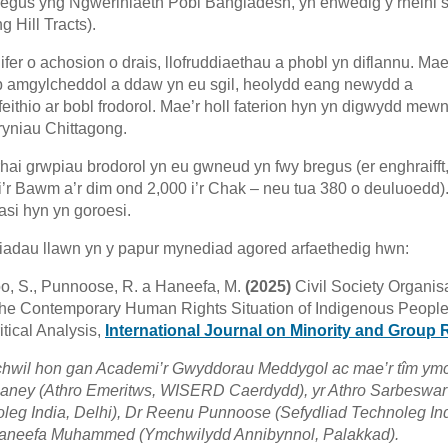
regus yng Ngweriniaeth Pobl Bangladesh, yn enwedig y rheini s
 Hill Tracts).
fer o achosion o drais, llofruddiaethau a phobl yn diflannu. Ma
eb amgylcheddol a ddaw yn eu sgil, heolydd eang newydd a
feithio ar bobl frodorol. Mae’r holl faterion hyn yn digwydd mewn
fryniau Chittagong.
ai grwpiau brodorol ​​yn eu gwneud yn fwy bregus (er enghraifft
i’r Bawm a’r dim ond 2,000 i’r Chak – neu tua 380 o deuluoedd).
asi hyn yn goroesi.
iadau llawn yn y papur mynediad agored arfaethedig hwn:
o, S., Punnoose, R. a Haneefa, M.
(2025)
Civil Society Organisa
the Contemporary Human Rights Situation of Indigenous People
tical Analysis,
International Journal on Minority and Group 
hwil hon gan Academi’r Gwyddorau Meddygol ac mae’r tîm ymc
aney (Athro Emeritws, WISERD Caerdydd), yr Athro Sarbeswa
oleg India, Delhi), Dr Reenu Punnoose (Sefydliad Technoleg Ind
Haneefa Muhammed (Ymchwilydd Annibynnol, Palakkad).