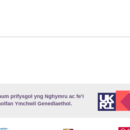
m prifysgol yng Nghymru ac fe’i
lfan Ymchwil Genedlaethol.