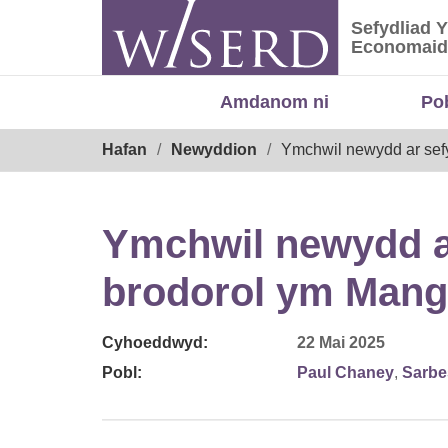
Skip
Sefydliad 
to
Sefydliad
Economaid
content
Amdanom ni
Po
Breadcrumb
Hafan
Newyddion
Ymchwil newydd ar sefy
Ymchwil newydd ar
brodorol ym Mang
Cyhoeddwyd:
22 Mai 2025
Pobl:
Paul Chaney
,
Sarbe