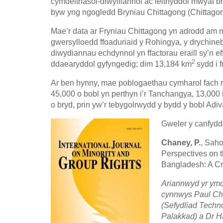
cymdeithasol-diwylliannol ac ieithyddol mwyaf b
byw yng ngogledd Bryniau Chittagong (Chittagong
Mae’r data ar Fryniau Chittagong yn adrodd am ni
gwersylloedd ffoaduriaid y Rohingya, y drychin
diwydiannau echdynnol yn ffactorau eraill sy’n ef
2
ddaearyddol gyfyngedig; dim 13,184 km
sydd i 
Ar ben hynny, mae poblogaethau cymharol fach rh
45,000 o bobl yn perthyn i’r Tanchangya, 13,000 
o bryd, prin yw’r tebygolrwydd y bydd y bobl Adiv
Gweler y canfydd
Chaney, P.
, Saho
Perspectives on 
Bangladesh: A Cri
Ariannwyd yr ymc
cynnwys Paul Ch
(Sefydliad Techn
Palakkad) a Dr 