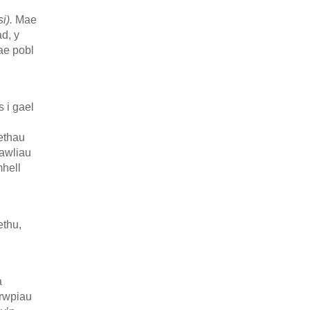
i).
Mae
d, y
ae pobl
 i gael
ethau
hawliau
mhell
ethu,
a
grwpiau