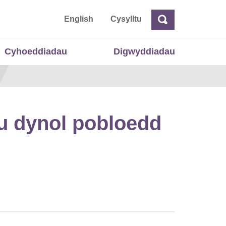
 Cymru
English
Cysylltu
Chwilio
Chwilio
Cyhoeddiadau
Digwyddiadau
au dynol pobloedd