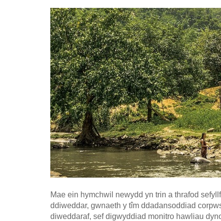
Mae ein hymchwil newydd yn trin a thrafod sefy
ddiweddar, gwnaeth y tîm ddadansoddiad corpws o
diweddaraf, sef digwyddiad monitro hawliau dy