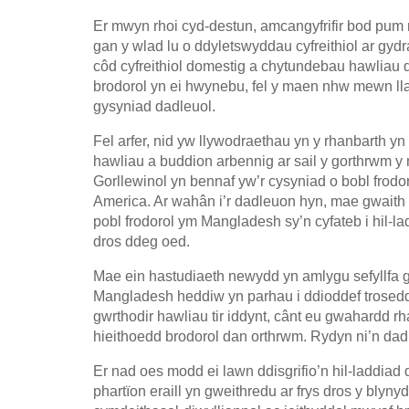
Er mwyn rhoi cyd-destun, amcangyfrifir bod pum 
gan y wlad lu o ddyletswyddau cyfreithiol ar gyd
côd cyfreithiol domestig a chytundebau hawliau
brodorol yn ei hwynebu, fel y maen nhw mewn lla
gysyniad dadleuol.
Fel arfer, nid yw llywodraethau yn y rhanbarth y
hawliau a buddion arbennig ar sail y gorthrwm y
Gorllewinol yn bennaf yw’r cysyniad o bobl frod
America. Ar wahân i’r dadleuon hyn, mae gwaith 
pobl frodorol ym Mangladesh sy’n cyfateb i hil-l
dros ddeg oed.
Mae ein hastudiaeth newydd yn amlygu sefyllfa g
Mangladesh heddiw yn parhau i ddioddef trosed
gwrthodir hawliau tir iddynt, cânt eu gwahardd
hieithoedd brodorol dan orthrwm. Rydyn ni’n dad
Er nad oes modd ei lawn ddisgrifio’n hil-laddiad d
phartïon eraill yn gweithredu ar frys dros y blyny