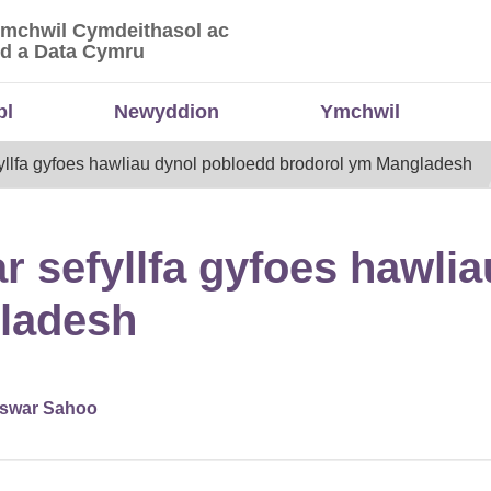
Ymchwil Cymdeithasol ac
 Ymchwil Cymdeithasol ac Economaidd a Data
d a Data Cymru
bl
Newyddion
Ymchwil
llfa gyfoes hawliau dynol pobloedd brodorol ym Mangladesh
 sefyllfa gyfoes hawli
ladesh
swar Sahoo