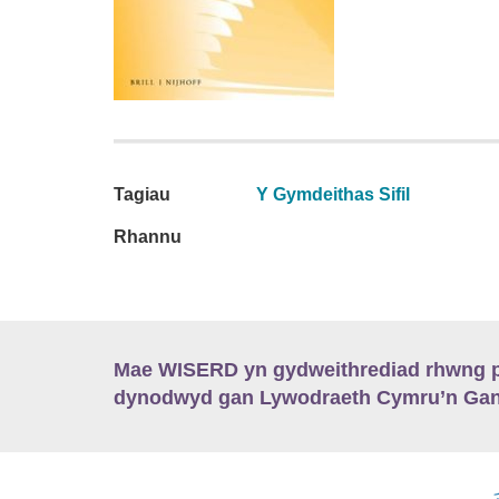
Tagiau
Y Gymdeithas Sifil
Rhannu
Mae WISERD yn gydweithrediad rhwng pu
dynodwyd gan Lywodraeth Cymru’n Gano