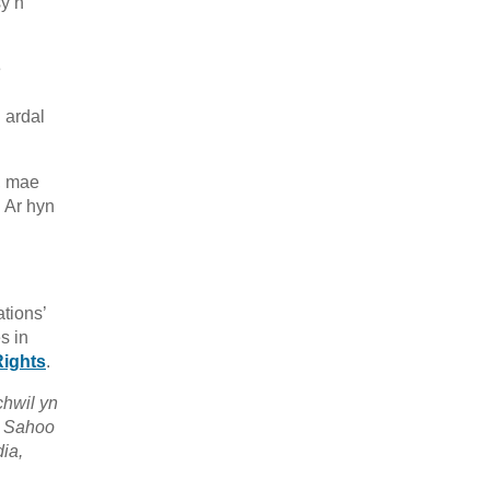
y’n
e
 ardal
, mae
 Ar hyn
tions’
s in
Rights
.
hwil yn
r Sahoo
ia,