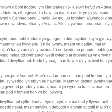
miliwn o bobl frodorol ym Mangladesh (– a elwir hefyd yn
Adivas
raddoldeb, ethnigrwydd a hawliau dynol a nodir yn y cyfansoddia
 dynol y Cenhedloedd Unedig. Ac eto, un broblem allweddol y m
wer o wladwriaethau yn Asia ac Affrica, yw bod ‘brodoriaeth’ yn
n cydnabod pobl frodorol yn gategori o ddinasyddion sy’n gymwys
 maent yn eu hwynebu. Yn lle hynny, maent yn dadlau mai un
orol, a’i fod yn un sy’n ymwneud â nodweddion penodol pobloga
ysgolheigaidd cynharach wedi cyfeirio at droseddau yn erbyn 
addiad diwylliannol. Fodd bynnag, mae llawer o’r ymchwil hon y
yfoes pobl frodorol. Mae’n cadarnhau sut mae pobl frodorol ym
dau sylweddol yn erbyn eu hawliau. Maent yn destun gwahania
 rhag gwneud penderfyniadau, maent yn wynebu trais ac mae eu
lau bod y foment hon yn hollbwysig.
iwylliannol cyffredinol ar hyn o bryd, oni bai bod y llywodraeth 
ddoedd nesaf, mae’r sefyllfa’n debygol o arwain at golli rhai o’r 