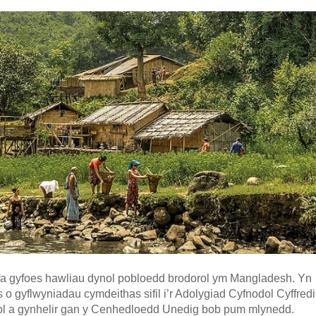
llfa gyfoes hawliau dynol pobloedd brodorol ym Mangladesh. Yn
 gyflwyniadau cymdeithas sifil i’r Adolygiad Cyfnodol Cyffredi
nol a gynhelir gan y Cenhedloedd Unedig bob pum mlynedd.