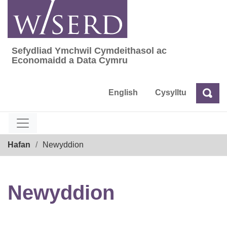
Skip
to
content
Sefydliad Ymchwil Cymdeithasol ac
Sefydliad Ymchwil Cymdeithasol ac Econom
Economaidd a Data Cymru
English
Cysylltu
Chw
Chwilio
Breadcrumb
Hafan
Newyddion
Newyddion