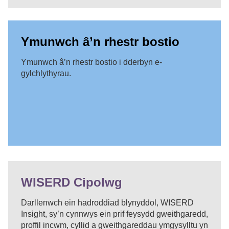
Ymunwch â’n rhestr bostio
Ymunwch â’n rhestr bostio i dderbyn e-
gylchlythyrau.
WISERD Cipolwg
Darllenwch ein hadroddiad blynyddol, WISERD
Insight, sy’n cynnwys ein prif feysydd gweithgaredd,
proffil incwm, cyllid a gweithgareddau ymgysylltu yn