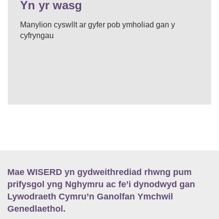
Yn yr wasg
Manylion cyswllt ar gyfer pob ymholiad gan y
cyfryngau
Mae WISERD yn gydweithrediad rhwng pum
prifysgol yng Nghymru ac fe’i dynodwyd gan
Lywodraeth Cymru’n Ganolfan Ymchwil
Genedlaethol.