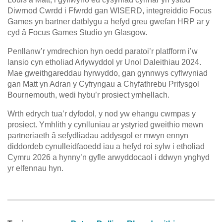
Diwrnod Cwrdd i Ffwrdd gan WISERD, integreiddio Focus
Games yn bartner datblygu a hefyd greu gwefan HRP ar y
cyd â Focus Games Studio yn Glasgow.
Penllanw’r ymdrechion hyn oedd paratoi’r platfform i’w
lansio cyn etholiad Arlywyddol yr Unol Daleithiau 2024.
Mae gweithgareddau hyrwyddo, gan gynnwys cyflwyniad
gan Matt yn Adran y Cyfryngau a Chyfathrebu Prifysgol
Bournemouth, wedi hybu’r prosiect ymhellach.
Wrth edrych tua’r dyfodol, y nod yw ehangu cwmpas y
prosiect. Ymhlith y cynlluniau ar ystyried gweithio mewn
partneriaeth â sefydliadau addysgol er mwyn ennyn
diddordeb cynulleidfaoedd iau a hefyd roi sylw i etholiad
Cymru 2026 a hynny’n gyfle arwyddocaol i ddwyn ynghyd
yr elfennau hyn.