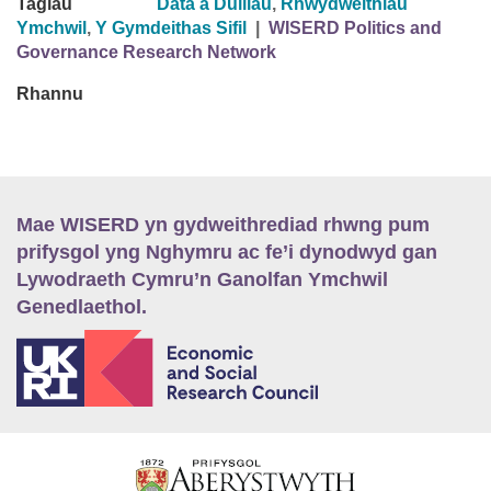
Tagiau
Data a Dulliau
,
Rhwydweithiau
Ymchwil
,
Y Gymdeithas Sifil
|
WISERD Politics and
Governance Research Network
Rhannu
Mae WISERD yn gydweithrediad rhwng pum
prifysgol yng Nghymru ac fe’i dynodwyd gan
Lywodraeth Cymru’n Ganolfan Ymchwil
Genedlaethol.
E