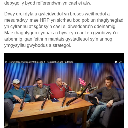
debygol y bydd refferendwm yn cael ei alw.
Drwy droi dyfalu gwleidyddol yn broses weithredol a
mesuradwy, mae HRP yn sicrhau bod pob un rhagfynegiad
yn cyfrannu at sgôr sy’n cael ei diweddaru’n ddeinamig.
Mae rhagolygon cynnar a chywir yn cael eu gwobrwyo’n
arbennig, gan feithrin mantais gystadleuol sy’n annog
ymgysylltu gwybodus a strategol.