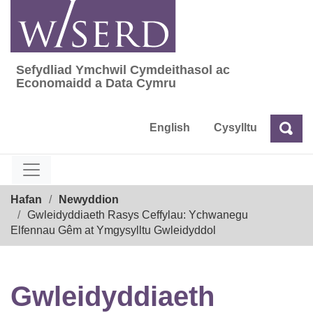
Skip
to
content
Sefydliad Ymchwil Cymdeithasol ac
Sefydliad Ymchwil Cymdeithasol ac Econom
Economaidd a Data Cymru
English
Cysylltu
Chw
Chwilio
Breadcrumb
Hafan
Newyddion
Gwleidyddiaeth Rasys Ceffylau: Ychwanegu
Elfennau Gêm at Ymgysylltu Gwleidyddol
Gwleidyddiaeth