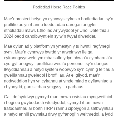
Podlediad Horse Race Politics
Mae’r prosiect hefyd yn cynnwys cyfres o bodlediadau sy’n
proffilio ac yn rhannu tueddiadau darogan ar gyfer
etholiadau mawr. Etholiad Arlywyddol yr Unol Daleithiau
2024 oedd canolbwynt ein sylw’n fwyaf diweddar.
Mae dyluniad y platfform yn ymestyn y tu hwnt i ragfynegi
syml. Mae’n cynnwys bwrdd yr arweinwyr lle gall
cyfranogwyr weld ym mha safle ydyn nhw o’u cymharu â’u
cyd-gyfranogwyr, proffiliau wedi’u personoli sy’n dangos
llwyddiannau a hefyd system wobrwyo sy’n cynnig teitlau a
gwelliannau gweledol i broffiliau. At ei gilydd, mae’r
nodweddion hyn yn cyfrannu at ymdeimlad o gyflawniad a
chynnydd, gan sicrhau ymgysylltu parhaus.
Gall defnyddwyr gymryd rhan mewn cwisiau rhyngweithiol
i hogi eu gwybodaeth wleidyddol, cymryd rhan mewn
trafodaethau ar borth HRP i rannu cipolygon a safbwyntiau
a hefyd ennill pwyntiau drwy gyfranogi’n weithredol, a fydd