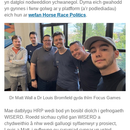
yn datgloi nodweddion ychwanegol. Dyma eich gwahodd
yn gynnes i fwrw golwg ar y platfform (a’r podlediadau)
eich hun ar
wefan Horse Race Politics
.
Dr Matt Wall a Dr Louis Bromfield gyda thîm Focus Games
Mae datblygu HRP wedi bod yn bosibl diolch i gefnogaeth
WISERD. Roedd sicrhau cyllid gan WISERD a
chydweithio â nhw wedi galluogi sylfaenwyr y prosiect,
Louis a Matt, i gyflwyno eu cysyniad cynnar yn ystod