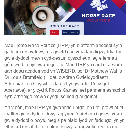
Mae Horse Race Politics (HRP) yn blatfform arloesol sy’n
galluogi defnyddwyr i ragweld canlyniadau digwyddiadau
gwleidyddol mewn cyd-destun cystadleuol ag elfennau
gêm wedi’u hychwanegu ato. Mae HRP yn cael ei arwain
gan ddau academydd yn WISERD, sef Dr Matthew Wall a
Dr Louis Bromfield (ill dau o Adran Gwleidyddiaeth,
Athroniaeth a Chysylltiadau Rhyngwladol Prifysgol
Abertawe), ar y cyd â Focus Games, sef partner masnachol
sy’n arbenigo mewn dysgu seiliedig ar gemau.
Yn y bôn, mae HRP yn gwahodd unigolion i roi prawf ar eu
craffter gwleidyddol drwy ragfynegi’r atebion i gwestiynau
gwleidyddol o bwys, megis pa blaid fydd yn fuddugol yn yr
etholiad nesaf, faint o bleidleiswyr a ragwelir neu pa mor