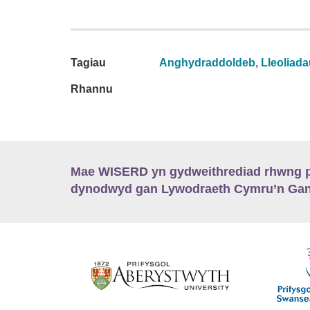
Tagiau
Anghydraddoldeb
,
Lleoliad
Rhannu
Mae WISERD yn gydweithrediad rhwng pu
dynodwyd gan Lywodraeth Cymru’n Gano