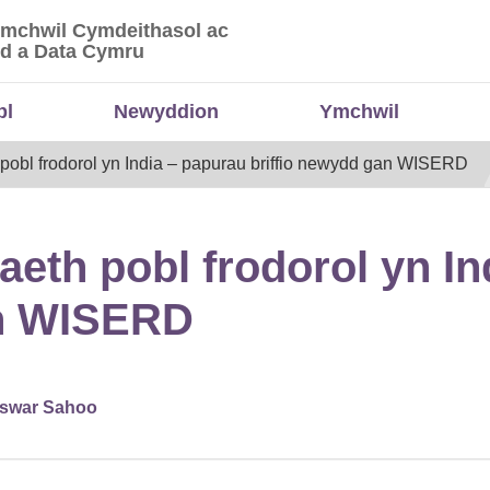
Ymchwil Cymdeithasol ac
 Ymchwil Cymdeithasol ac Economaidd a Data
d a Data Cymru
bl
Newyddion
Ymchwil
pobl frodorol yn India – papurau briffio newydd gan WISERD
aeth pobl frodorol yn In
an WISERD
swar Sahoo