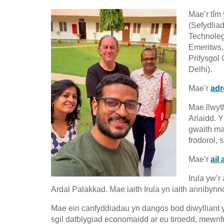
Mae’r tîm
(Sefydlia
Technoleg
Emeritws,
Prifysgol
Delhi).
Mae’r
adr
Mae llwyth
Ariaidd. 
gwaith ma
frodorol,
Mae’r
ail
Irula yw’
Ardal Palakkad. Mae iaith Irula yn iaith annibynn
Mae ein canfyddiadau yn dangos bod diwylliant y 
sgil datblygiad economaidd ar eu tiroedd, mewnf