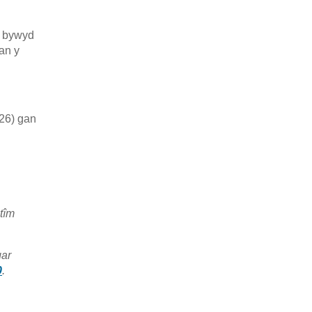
a bywyd
an y
26) gan
tîm
gar
0
.