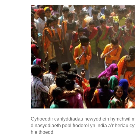
Cyhoeddir canfyddiadau newydd ein hymchwil m
dinasyddiaeth pobl frodorol yn India a’r heriau c
hieithoedd.