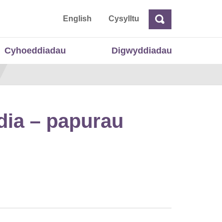
 Cymru
English
Cysylltu
Chwilio
Chwilio
Cyhoeddiadau
Digwyddiadau
dia – papurau