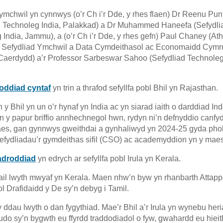
 ymchwil yn cynnwys (o’r Ch i’r Dde, y rhes flaen) Dr Reenu Pu
d Technoleg India, Palakkad) a Dr Muhammed Haneefa (Sefydli
 India, Jammu), a (o’r Ch i’r Dde, y rhes gefn) Paul Chaney (Ath
 Sefydliad Ymchwil a Data Cymdeithasol ac Economaidd Cymr
 Caerdydd) a’r Professor Sarbeswar Sahoo (Sefydliad Technoleg
oddiad cyntaf
yn trin a thrafod sefyllfa pobl Bhil yn Rajasthan.
 y Bhil yn un o’r hynaf yn India ac yn siarad iaith o darddiad Ind
Yn y papur briffio annhechnegol hwn, rydyn ni’n defnyddio canf
es, gan gynnwys gweithdai a gynhaliwyd yn 2024-25 gyda pho
 sefydliadau’r gymdeithas sifil (CSO) ac academyddion yn y maes
 adroddiad
yn edrych ar sefyllfa pobl Irula yn Kerala.
r ail lwyth mwyaf yn Kerala. Maen nhw’n byw yn rhanbarth Attap
ol Drafidaidd y De sy’n debyg i Tamil.
ddau lwyth o dan fygythiad. Mae’r Bhil a’r Irula yn wynebu her
udo sy’n bygwth eu ffyrdd traddodiadol o fyw, gwahardd eu hiei