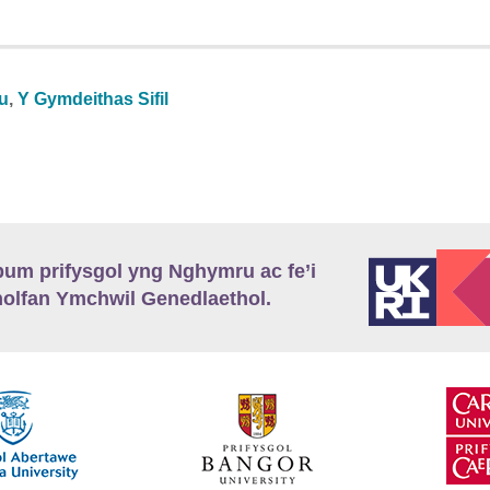
au
,
Y Gymdeithas Sifil
m prifysgol yng Nghymru ac fe’i
lfan Ymchwil Genedlaethol.