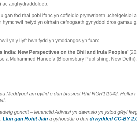
di ac anghydraddoldeb.
gan fod rhai pobl ifanc yn cofleidio prynwriaeth uchelgeisiol 
ein hymchwil hefyd yn olrhain cefnogaeth gynyddol dros gamau g
wil yn y llyfr hwn fydd yn ymddangos yn fuan:
’s India: New Perspectives on the Bhil and Irula Peoples’
(20
e a Muhammed Haneefa (Bloomsbury Publishing, New Delhi).
rau Meddygol am gyllid o dan brosiect Rhif NGR1\1042. Hoffai’r 
il.
edwig goncrit – Ieuenctid Adivasi yn dawnsio yn ystod gŵyl liw
h.
Llun gan Rohit Jain
a gyhoeddir o dan
drwydded CC-BY 2.