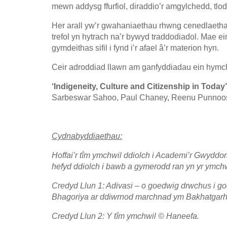
mewn addysg ffurfiol, diraddio’r amgylchedd, tlo
Her arall yw’r gwahaniaethau rhwng cenedlaethau 
trefol yn hytrach na’r bywyd traddodiadol. Mae 
gymdeithas sifil i fynd i’r afael â’r materion hyn.
Ceir adroddiad llawn am ganfyddiadau ein hymch
‘Indigeneity, Culture and Citizenship in Today
Sarbeswar Sahoo, Paul Chaney, Reenu Punnoos
Cydnabyddiaethau:
Hoffai’r tîm ymchwil ddiolch i Academi’r Gwyddo
hefyd ddiolch i bawb a gymerodd ran yn yr ymchw
Credyd Llun 1: Adivasi – o goedwig drwchus i go
Bhagoriya ar ddiwrnod marchnad ym Bakhatgar
Credyd Llun 2: Y tîm ymchwil © Haneefa.