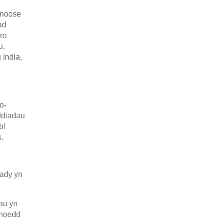
nnoose
ad
ro
u,
 India,
o-
yddiadau
bl
.
pady yn
iau yn
thoedd