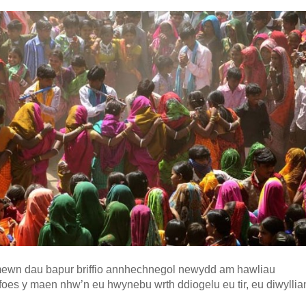
ewn dau bapur briffio annhechnegol newydd am hawliau
yfoes y maen nhw’n eu hwynebu wrth ddiogelu eu tir, eu diwyllian