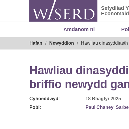
Skip
Sefydliad 
to
Sefydliad
Economaid
content
Amdanom ni
Po
Breadcrumb
Hafan
Newyddion
Hawliau dinasyddiaeth 
Hawliau dinasyddi
briffio newydd g
Cyhoeddwyd:
18 Rhagfyr 2025
Pobl:
Paul Chaney
,
Sarbe