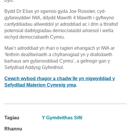
Byd
.
Bydd Dr Elias yn sgwrsio gyda Joe Rossiter, cyd-
gyfarwyddwr IWA, ddydd Mawrth 4 Mawrth i gyflwyno
canfyddiadau allweddol yr adroddiad ac i drin a thrafod
potensial datblygiadau democrataidd arloesol i wella
iechyd democratiaeth Cymru.
Mae’r adroddiad yn rhan o raglen ehangach yr IWA ar
‘feithrin dealltwriaeth a chyfranogiad yn y drafodaeth
barhaus am gyfansoddiad Cymru’, a gefnogir gan y
Sefydliad Addysg Gyfreithiol.
Cewch wybod rhagor a chadw lle yn nigwyddiad y
Sefydliad Materion Cymreig yma
.
Tagiau
Y Gymdeithas Sifil
Rhannu