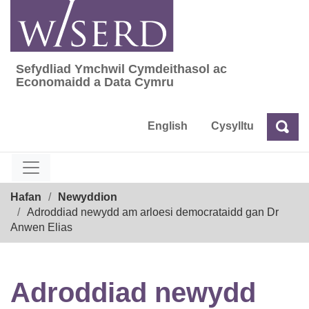
Skip
to
content
Sefydliad Ymchwil Cymdeithasol ac
Sefydliad Ymchwil Cymdeithasol ac Econom
Economaidd a Data Cymru
English
Cysylltu
Chw
Chwilio
Breadcrumb
Hafan
Newyddion
Adroddiad newydd am arloesi democrataidd gan Dr
Anwen Elias
Adroddiad newydd