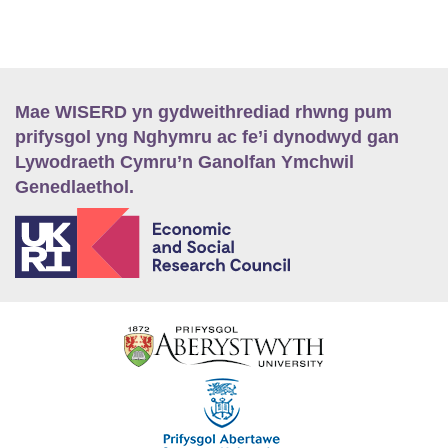
Mae WISERD yn gydweithrediad rhwng pum
prifysgol yng Nghymru ac fe’i dynodwyd gan
Lywodraeth Cymru’n Ganolfan Ymchwil
Genedlaethol.
E