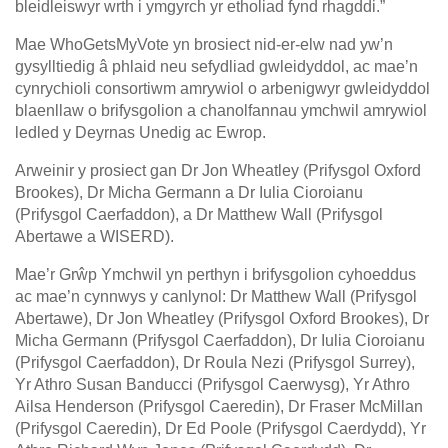
bleidleiswyr wrth i ymgyrch yr etholiad fynd rhagddi.”
Mae WhoGetsMyVote yn brosiect nid-er-elw nad yw’n
gysylltiedig â phlaid neu sefydliad gwleidyddol, ac mae’n
cynrychioli consortiwm amrywiol o arbenigwyr gwleidyddol
blaenllaw o brifysgolion a chanolfannau ymchwil amrywiol
ledled y Deyrnas Unedig ac Ewrop.
Arweinir y prosiect gan Dr Jon Wheatley (Prifysgol Oxford
Brookes), Dr Micha Germann a Dr Iulia Cioroianu
(Prifysgol Caerfaddon), a Dr Matthew Wall (Prifysgol
Abertawe a WISERD).
Mae’r Grŵp Ymchwil yn perthyn i brifysgolion cyhoeddus
ac mae’n cynnwys y canlynol: Dr Matthew Wall (Prifysgol
Abertawe), Dr Jon Wheatley (Prifysgol Oxford Brookes), Dr
Micha Germann (Prifysgol Caerfaddon), Dr Iulia Cioroianu
(Prifysgol Caerfaddon), Dr Roula Nezi (Prifysgol Surrey),
Yr Athro Susan Banducci (Prifysgol Caerwysg), Yr Athro
Ailsa Henderson (Prifysgol Caeredin), Dr Fraser McMillan
(Prifysgol Caeredin), Dr Ed Poole (Prifysgol Caerdydd), Yr