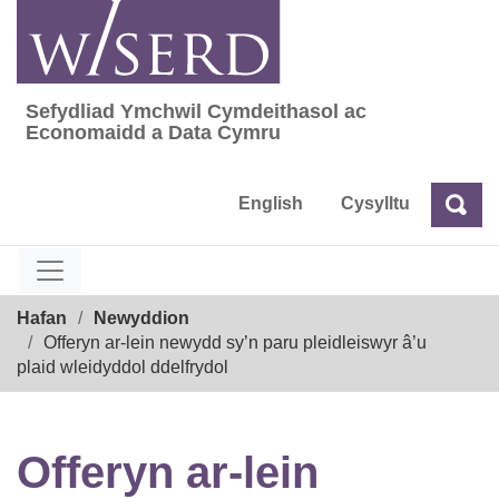
Skip
to
content
Sefydliad Ymchwil Cymdeithasol ac
Sefydliad Ymchwil Cymdeithasol ac Econom
Economaidd a Data Cymru
English
Cysylltu
Chw
Chwilio
Breadcrumb
Hafan
Newyddion
Offeryn ar-lein newydd sy’n paru pleidleiswyr â’u
plaid wleidyddol ddelfrydol
Offeryn ar-lein