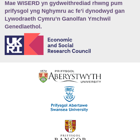
Mae WISERD yn gydweithrediad rhwng pum
prifysgol yng Nghymru ac fe’i dynodwyd gan
Lywodraeth Cymru’n Ganolfan Ymchwil
Genedlaethol.
E