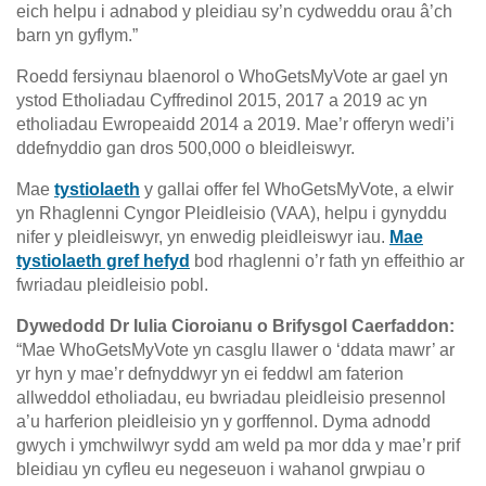
eich helpu i adnabod y pleidiau sy’n cydweddu orau â’ch
barn yn gyflym.”
Roedd fersiynau blaenorol o WhoGetsMyVote ar gael yn
ystod Etholiadau Cyffredinol 2015, 2017 a 2019 ac yn
etholiadau Ewropeaidd 2014 a 2019. Mae’r offeryn wedi’i
ddefnyddio gan dros 500,000 o bleidleiswyr.
Mae
tystiolaeth
y gallai offer fel WhoGetsMyVote, a elwir
yn Rhaglenni Cyngor Pleidleisio (VAA), helpu i gynyddu
nifer y pleidleiswyr, yn enwedig pleidleiswyr iau.
Mae
tystiolaeth gref hefyd
bod rhaglenni o’r fath yn effeithio ar
fwriadau pleidleisio pobl.
Dywedodd Dr Iulia Cioroianu o Brifysgol Caerfaddon:
“Mae WhoGetsMyVote yn casglu llawer o ‘ddata mawr’ ar
yr hyn y mae’r defnyddwyr yn ei feddwl am faterion
allweddol etholiadau, eu bwriadau pleidleisio presennol
a’u harferion pleidleisio yn y gorffennol. Dyma adnodd
gwych i ymchwilwyr sydd am weld pa mor dda y mae’r prif
bleidiau yn cyfleu eu negeseuon i wahanol grwpiau o