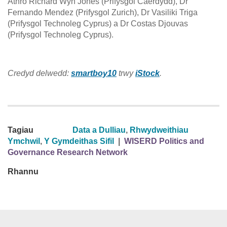
Athro Richard Wyn Jones (Prifysgol Caerdydd), Dr
Fernando Mendez (Prifysgol Zurich), Dr Vasiliki Triga
(Prifysgol Technoleg Cyprus) a Dr Costas Djouvas
(Prifysgol Technoleg Cyprus).
Credyd delwedd:
smartboy10
trwy
iStock
.
Tagiau
Data a Dulliau
,
Rhwydweithiau
Ymchwil
,
Y Gymdeithas Sifil
|
WISERD Politics and
Governance Research Network
Rhannu