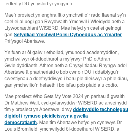
ledled y DU yn ystod yr ymgyrch.
Mae’r prosiect yn enghraifft o ymchwil o’r radd flaenaf sy’n
cael ei alluogi gan Rwydwaith Ymchwil i Wleidyddiaeth a
Llywodraethiant WISERD. Mae hefyd yn cael ei gefnogi
gan
Sefydliad Ymchwil Polisi Cyhoeddus ac Ymarfer
Prifysgol Abertawe.
Yn fuan ar ôl galw’r etholiad, ymunodd academyddion,
ymchwilwyr ôl-ddoethurol a myfyrwyr PhD o Adran
Gwleidyddiaeth, Athroniaeth a Chysylltiadau Rhyngwladol
Abertawe â phartneriaid o bob cwr o’r DU i ddatblygu’r
cwestiynau a ddefnyddiwyd i baru pleidleiswyr a phleidiau,
gan ymchwilio’n helaeth i bolisïau pob plaid a’u codio.
Mae prosiect Who Gets My Vote 2024 yn parhau â gwaith
Dr Matthew Wall, cyd-gyfarwyddwr WISERD ac arweinydd
tîm y prosiect yn Abertawe, drwy
ddefnyddio technolegau
digidol i rymuso pleidleiswyr a gwella
democratiaeth
. Mae tîm Abertawe hefyd yn cynnwys Dr
Louis Bromfield, ymchwilydd ôl-ddoethurol WISERD, a