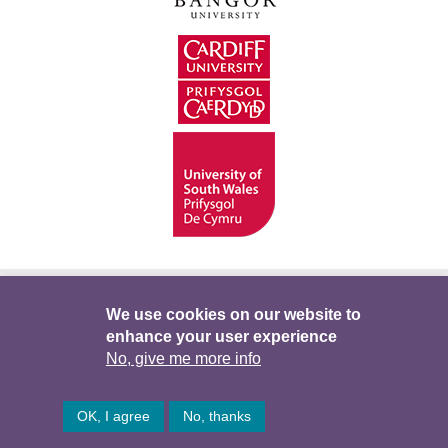
Hygyrchedd
Swyddi
Polisïau i Gefnogi’r
We use cookies on our website to
enhance your user experience
Preifatrwydd
Telerau ac Amodau
Twitter
No, give me more info
Facebook
DataPortal
Intranet
OK, I agree
No, thanks