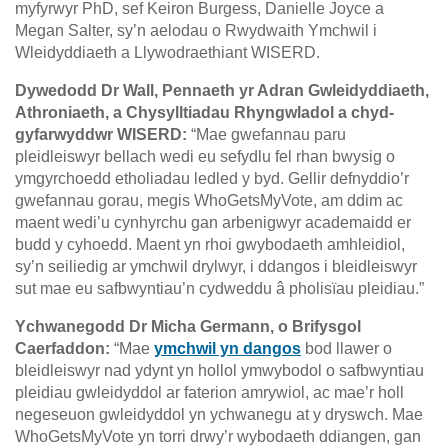
myfyrwyr PhD, sef Keiron Burgess, Danielle Joyce a
Megan Salter, sy’n aelodau o Rwydwaith Ymchwil i
Wleidyddiaeth a Llywodraethiant WISERD.
Dywedodd Dr Wall, Pennaeth yr Adran Gwleidyddiaeth,
Athroniaeth, a Chysylltiadau Rhyngwladol a chyd-
gyfarwyddwr WISERD:
“Mae gwefannau paru
pleidleiswyr bellach wedi eu sefydlu fel rhan bwysig o
ymgyrchoedd etholiadau ledled y byd. Gellir defnyddio’r
gwefannau gorau, megis WhoGetsMyVote, am ddim ac
maent wedi’u cynhyrchu gan arbenigwyr academaidd er
budd y cyhoedd. Maent yn rhoi gwybodaeth amhleidiol,
sy’n seiliedig ar ymchwil drylwyr, i ddangos i bleidleiswyr
sut mae eu safbwyntiau’n cydweddu â pholisïau pleidiau.”
Ychwanegodd Dr Micha Germann, o Brifysgol
Caerfaddon:
“Mae
ymchwil yn dangos
bod llawer o
bleidleiswyr nad ydynt yn hollol ymwybodol o safbwyntiau
pleidiau gwleidyddol ar faterion amrywiol, ac mae’r holl
negeseuon gwleidyddol yn ychwanegu at y dryswch. Mae
WhoGetsMyVote yn torri drwy’r wybodaeth ddiangen, gan