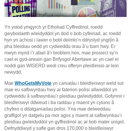
Yn ystod ymgyrch yr Etholiad Cyffredinol, roedd
gwybodaeth wleidyddol yn dod o bob cyfeiriad, ac roedd
hyn yn achosi i lawer o bobl deimlo’n ddryslyd ynglŷn â
pha bleidiau oedd yn cydweddu orau â’u barn hwy. Er
mwyn mynd i’r afael â’r broblem hon, mae prosiect sy’n
cael ei gyd-arwain gan Brifysgol Abertawe ac yn cael ei
noddi gan WISERD wedi creu offeryn pleidleisio ar-lein
newydd.
Mae
WhoGetsMyVote
yn caniatáu i bleidleiswyr weld sut
mae eu safbwyntiau hwy ar faterion polisi allweddol yn
cydweddu â safbwyntiau’r pleidiau gwleidyddol. Gofynnir i
bleidleiswyr ddweud i ba raddau y maent yn cytuno â
chyfres o ddatganiadau polisi. Yna mae delweddau
graffigol yn datgelu pa mor agos y maent at safbwyntiau’r
pleidiau gwleidyddol yn gyffredinol ac ar bob mater unigol.
Defnyddiwyd y safle gan dros 170,000 o bleidleiswyr