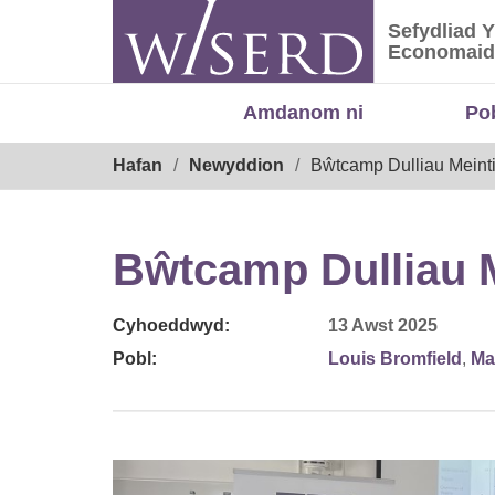
Skip
Sefydliad 
to
Sefydliad
Economaid
content
Amdanom ni
Po
Breadcrumb
Hafan
Newyddion
Bŵtcamp Dulliau Meinti
Bŵtcamp Dulliau M
Cyhoeddwyd:
13 Awst 2025
Pobl:
Louis Bromfield
,
Ma