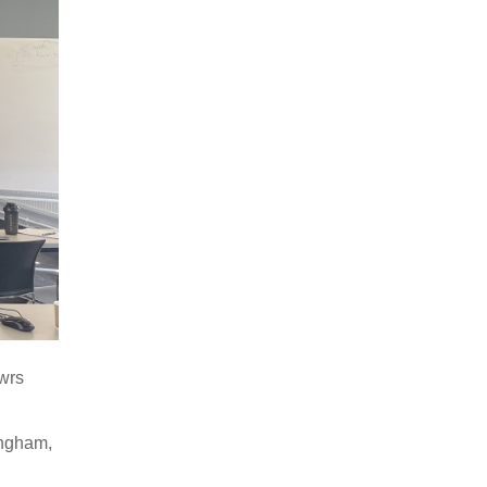
wrs
ingham,