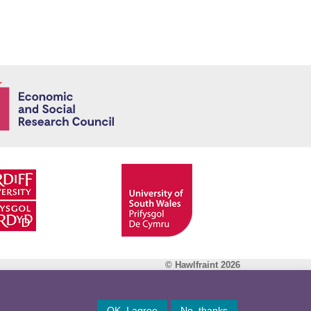
Economic and
© Hawlfraint 2026
Facebook
OK, I agree
No, thanks