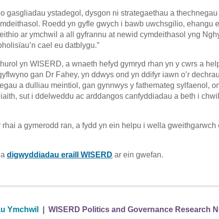
ol o gasgliadau ystadegol, dysgon ni strategaethau a thechnega
mdeithasol. Roedd yn gyfle gwych i bawb uwchsgilio, ehangu 
ithio ar ymchwil a all gyfrannu at newid cymdeithasol yng Ngh
holisïau’n cael eu datblygu.”
hurol yn WISERD, a wnaeth hefyd gymryd rhan yn y cwrs a help
gyflwyno gan Dr Fahey, yn ddwys ond yn ddifyr iawn o’r dechrau 
u a dulliau meintiol, gan gynnwys y fathemateg sylfaenol, o
 iaith, sut i ddelweddu ac arddangos canfyddiadau a beth i chwil
rhai a gymerodd ran, a fydd yn ein helpu i wella gweithgarwch 
a
digwyddiadau eraill WISERD
ar ein gwefan.
au Ymchwil
|
WISERD Politics and Governance Research N