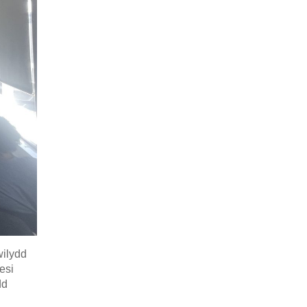
wilydd
esi
dd