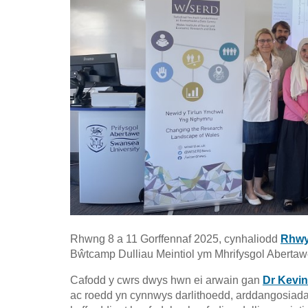
Rhwng 8 a 11 Gorffennaf 2025, cynhaliodd
Rhwy
Bŵtcamp Dulliau Meintiol ym Mhrifysgol Abertaw
Cafodd y cwrs dwys hwn ei arwain gan
Dr Kevi
ac roedd yn cynnwys darlithoedd, arddangosiadau