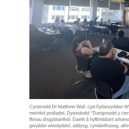
Cymerodd Dr Matthew Wall, cyd-Gyfarwyddwr WI
meintiol profiadol. Dywedodd: “Dangosodd y cwrs 
ffiniau disgyblaethol. Daeth â hyfforddiant arl
gwyddor wleidyddol, addysg, cymdeithaseg, ath