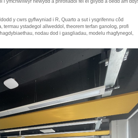
iol i ymchwilwyr newydd a phrofiadol fel ei gilydd a oedd am dd
oddodd y cwrs gyflwyniad i R, Quarto a sut i ysgrifennu côd
 termau ystadegol allweddol, theorem terfan ganolog, profi
rhagdybiaethau, nodau dod i gasgliadau, modelu rhagfynegol,