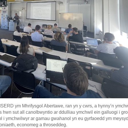
SERD ym Mhrifysgol Abertawe, ran yn y cwrs, a hynny’n ymch
hwn sut all canolbwyntio ar ddulliau ymchwil ein galluogi i gro
oesol i ymchwilwyr ar gamau gwahanol yn eu gyrfaoedd ym meysy
roniaeth, economeg a throseddeg.