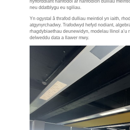
hyfforddiant hanfodol ar hanfodion dulliau meint
neu ddatblygu eu sgiliau.
Yn ogystal â thrafod dulliau meintiol yn iaith, rh
atgynyrchadwy. Trafodwyd hefyd nodiant, algebra,
rhagdybiaethau deunewidyn, modelau llinol a’u 
delweddu data a llawer mwy.