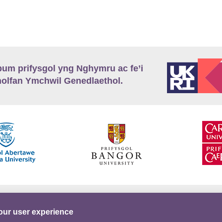
m prifysgol yng Nghymru ac fe’i
lfan Ymchwil Genedlaethol.
’r
Preifatrwydd
Telerau ac Amodau
Twitter
our user experience