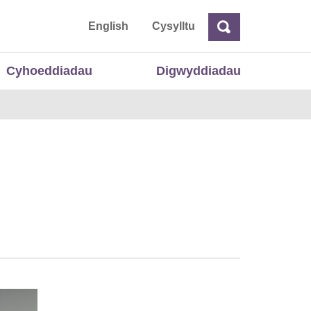
 Cymru
English
Cysylltu
Chwilio
Chwilio
Cyhoeddiadau
Digwyddiadau