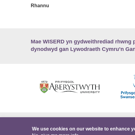
Rhannu
Mae WISERD yn gydweithrediad rhwng pu
dynodwyd gan Lywodraeth Cymru’n Gano
Hygyrchedd
Swyddi
Polisïau i Gefnogi
We use cookies on our website to enhance y