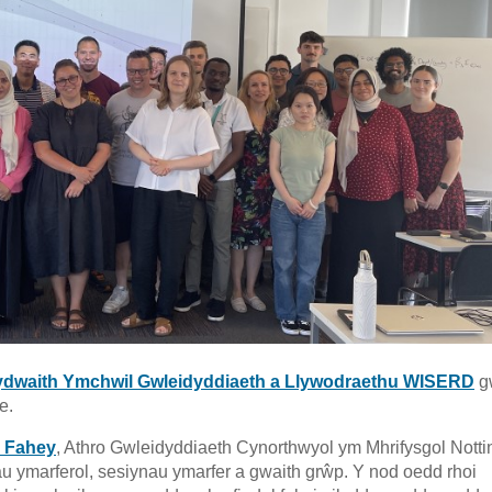
dwaith Ymchwil Gwleidyddiaeth a Llywodraethu WISERD
g
e.
n Fahey
, Athro Gwleidyddiaeth Cynorthwyol ym Mhrifysgol Nott
 ymarferol, sesiynau ymarfer a gwaith grŵp. Y nod oedd rhoi