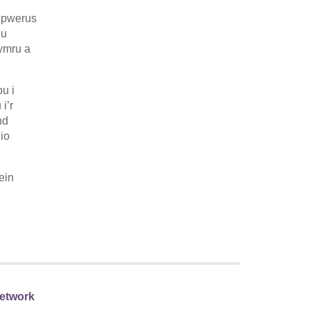
u pwerus
eu
ymru a
u i
i’r
nd
io
ein
etwork