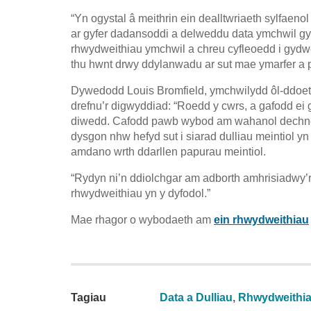
“Yn ogystal â meithrin ein dealltwriaeth sylfaen
ar gyfer dadansoddi a delweddu data ymchwil gy
rhwydweithiau ymchwil a chreu cyfleoedd i gydwe
thu hwnt drwy ddylanwadu ar sut mae ymarfer a p
Dywedodd Louis Bromfield, ymchwilydd ôl-ddoet
drefnu’r digwyddiad: “Roedd y cwrs, a gafodd ei 
diwedd. Cafodd pawb wybod am wahanol dechnega
dysgon nhw hefyd sut i siarad dulliau meintiol yn
amdano wrth ddarllen papurau meintiol.
“Rydyn ni’n ddiolchgar am adborth amhrisiadwy’r 
rhwydweithiau yn y dyfodol.”
Mae rhagor o wybodaeth am
ein rhwydweithiau
Tagiau
Data a Dulliau
,
Rhwydweithi