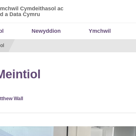
Ymchwil Cymdeithasol ac
 Ymchwil Cymdeithasol ac Economaidd a Data
d a Data Cymru
bl
Newyddion
Ymchwil
ol
eintiol
tthew Wall