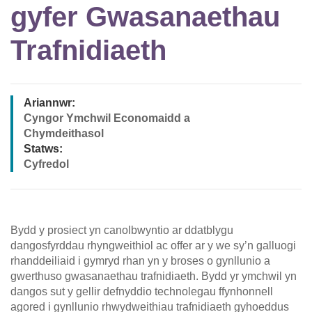
gyfer Gwasanaethau
Trafnidiaeth
Ariannwr:
Cyngor Ymchwil Economaidd a
Chymdeithasol
Statws:
Cyfredol
Bydd y prosiect yn canolbwyntio ar ddatblygu
dangosfyrddau rhyngweithiol ac offer ar y we sy’n galluogi
rhanddeiliaid i gymryd rhan yn y broses o gynllunio a
gwerthuso gwasanaethau trafnidiaeth. Bydd yr ymchwil yn
dangos sut y gellir defnyddio technolegau ffynhonnell
agored i gynllunio rhwydweithiau trafnidiaeth gyhoeddus