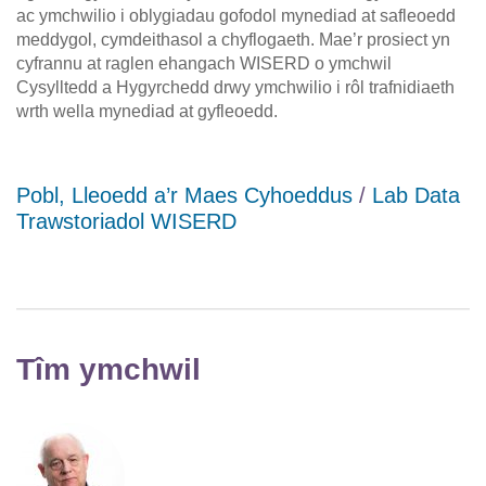
ac ymchwilio i oblygiadau gofodol mynediad at safleoedd
meddygol, cymdeithasol a chyflogaeth. Mae’r prosiect yn
cyfrannu at raglen ehangach WISERD o ymchwil
Cysylltedd a Hygyrchedd drwy ymchwilio i rôl trafnidiaeth
wrth wella mynediad at gyfleoedd.
Pobl, Lleoedd a’r Maes Cyhoeddus
/
Lab Data
Trawstoriadol WISERD
Tîm ymchwil