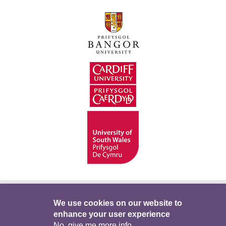
Hygyrchedd
Swyddi
Polisïau i Gefnogi’r
We use cookies on our website to
enhance your user experience
Preifatrwydd
Telerau ac Amodau
Twitter
No, give me more info