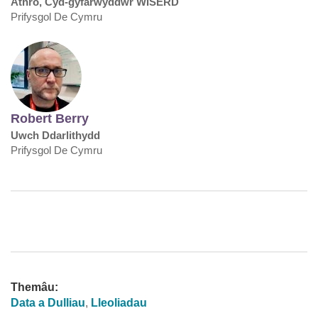
Athro, Cyd-gyfarwyddwr WISERD
Prifysgol De Cymru
Robert Berry
Uwch Ddarlithydd
Prifysgol De Cymru
Themâu:
Data a Dulliau
,
Lleoliadau