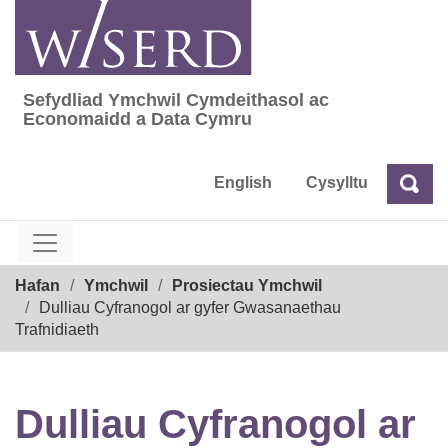
Skip
to
content
Sefydliad Ymchwil Cymdeithasol ac
Sefydliad Ymchwil Cymdeithasol ac Econom
Economaidd a Data Cymru
English
Cysylltu
Chw
Chwilio
Breadcrumb
Hafan
Ymchwil
Prosiectau Ymchwil
Dulliau Cyfranogol ar gyfer Gwasanaethau
Trafnidiaeth
Dulliau Cyfranogol ar