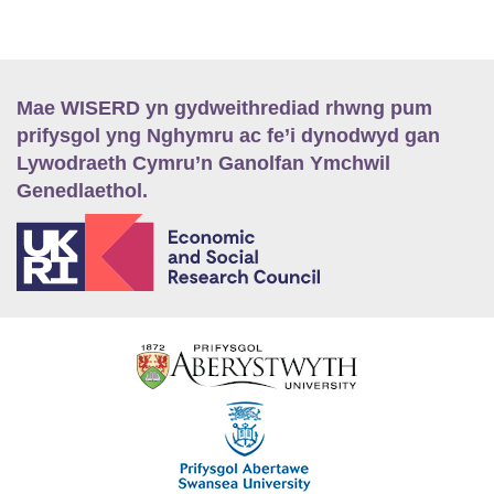
Mae WISERD yn gydweithrediad rhwng pum
prifysgol yng Nghymru ac fe’i dynodwyd gan
Lywodraeth Cymru’n Ganolfan Ymchwil
Genedlaethol.
E