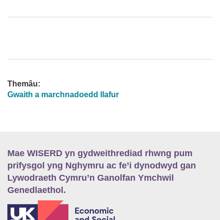
Themâu:
Gwaith a marchnadoedd llafur
Mae WISERD yn gydweithrediad rhwng pum
prifysgol yng Nghymru ac fe’i dynodwyd gan
Lywodraeth Cymru’n Ganolfan Ymchwil
Genedlaethol.
E