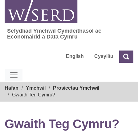
Skip
to
content
Sefydliad Ymchwil Cymdeithasol ac
Sefydliad Ymchwil Cymdeithasol ac Econom
Economaidd a Data Cymru
English
Cysylltu
Chw
Chwilio
Breadcrumb
Hafan
Ymchwil
Prosiectau Ymchwil
Gwaith Teg Cymru?
Gwaith Teg Cymru?