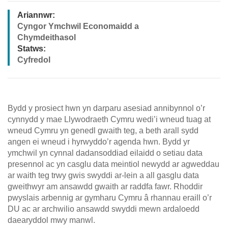
Ariannwr:
Cyngor Ymchwil Economaidd a
Chymdeithasol
Statws:
Cyfredol
Bydd y prosiect hwn yn darparu asesiad annibynnol o’r
cynnydd y mae Llywodraeth Cymru wedi’i wneud tuag at
wneud Cymru yn genedl gwaith teg, a beth arall sydd
angen ei wneud i hyrwyddo’r agenda hwn. Bydd yr
ymchwil yn cynnal dadansoddiad eilaidd o setiau data
presennol ac yn casglu data meintiol newydd ar agweddau
ar waith teg trwy gwis swyddi ar-lein a all gasglu data
gweithwyr am ansawdd gwaith ar raddfa fawr. Rhoddir
pwyslais arbennig ar gymharu Cymru â rhannau eraill o’r
DU ac ar archwilio ansawdd swyddi mewn ardaloedd
daearyddol mwy manwl.