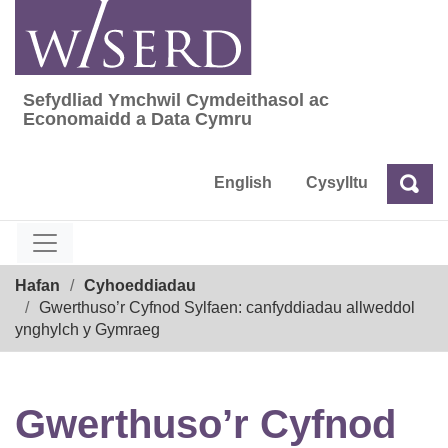
Skip
to
content
Sefydliad Ymchwil Cymdeithasol ac
Sefydliad Ymchwil Cymdeithasol ac Econom
Economaidd a Data Cymru
English
Cysylltu
Chw
Chwilio
Breadcrumb
Hafan
Cyhoeddiadau
Gwerthuso’r Cyfnod Sylfaen: canfyddiadau allweddol
ynghylch y Gymraeg
Gwerthuso’r Cyfnod