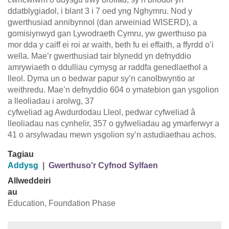
ddatblygiadol, i blant 3 i 7 oed yng Nghymru. Nod y
gwerthusiad annibynnol (dan arweiniad WISERD), a
gomisiynwyd gan Lywodraeth Cymru, yw gwerthuso pa
mor dda y caiff ei roi ar waith, beth fu ei effaith, a ffyrdd o’i
wella. Mae’r gwerthusiad tair blynedd yn defnyddio
amrywiaeth o ddulliau cymysg ar raddfa genedlaethol a
lleol. Dyma un o bedwar papur sy’n canolbwyntio ar
weithredu. Mae’n defnyddio 604 o ymatebion gan ysgolion
a lleoliadau i arolwg, 37
cyfweliad ag Awdurdodau Lleol, pedwar cyfweliad â
lleoliadau nas cynhelir, 357 o gyfweliadau ag ymarferwyr a
41 o arsylwadau mewn ysgolion sy’n astudiaethau achos.
Tagiau
Addysg
|
Gwerthuso'r Cyfnod Sylfaen
Allweddeiri
au
Education, Foundation Phase