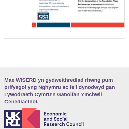
Mae WISERD yn gydweithrediad rhwng pum
prifysgol yng Nghymru ac fe’i dynodwyd gan
Lywodraeth Cymru’n Ganolfan Ymchwil
Genedlaethol.
E