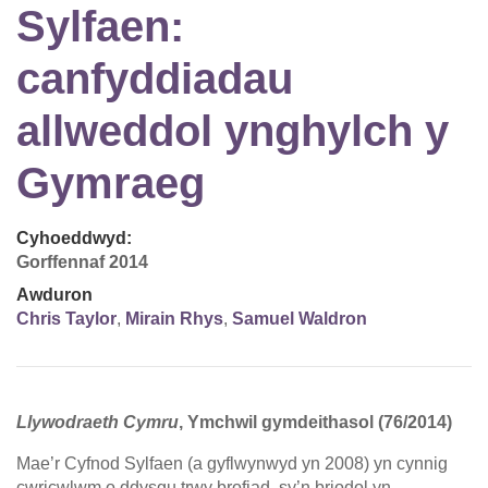
Sylfaen:
canfyddiadau
allweddol ynghylch y
Gymraeg
Cyhoeddwyd:
Gorffennaf 2014
Awduron
Chris Taylor
,
Mirain Rhys
,
Samuel Waldron
Llywodraeth Cymru
, Ymchwil gymdeithasol (76/2014)
Mae’r Cyfnod Sylfaen (a gyflwynwyd yn 2008) yn cynnig
cwricwlwm o ddysgu trwy brofiad, sy’n briodol yn