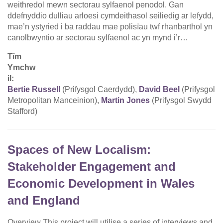
weithredol mewn sectorau sylfaenol penodol. Gan
ddefnyddio dulliau arloesi cymdeithasol seiliedig ar lefydd,
mae’n ystyried i ba raddau mae polisïau twf rhanbarthol yn
canolbwyntio ar sectorau sylfaenol ac yn mynd i’r…
Tîm
Ymchw
il:
Bertie Russell
(Prifysgol Caerdydd),
David Beel
(Prifysgol
Metropolitan Manceinion),
Martin Jones
(Prifysgol Swydd
Stafford)
Spaces of New Localism:
Stakeholder Engagement and
Economic Development in Wales
and England
Overview This project will utilise a series of interviews and