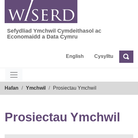
Skip
to
content
Sefydliad Ymchwil Cymdeithasol ac
Sefydliad Ymchwil Cymdeithasol ac Econom
Economaidd a Data Cymru
English
Cysylltu
Chw
Chwilio
Breadcrumb
Hafan
Ymchwil
Prosiectau Ymchwil
Prosiectau Ymchwil