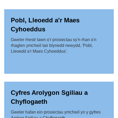
Pobl, Lleoedd a'r Maes
Cyhoeddus
Gweler rhestr lawn o'r prosiectau sy'n rhan o'n
rhaglen ymchwil tair blynedd newydd, 'Pobl,
Lleoedd a'r Maes Cyhoeddus'.
Cyfres Arolygon Sgiliau a
Chyflogaeth
Gweler hafan ein prosiectau ymchwil yn y gyfres
Arolwg Sgiliau a Chyflogaeth.