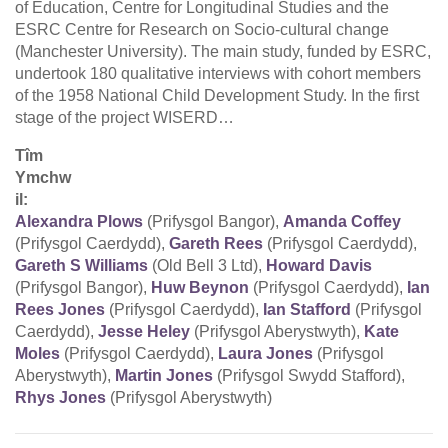
of Education, Centre for Longitudinal Studies and the
ESRC Centre for Research on Socio-cultural change
(Manchester University). The main study, funded by ESRC,
undertook 180 qualitative interviews with cohort members
of the 1958 National Child Development Study. In the first
stage of the project WISERD…
Tîm
Ymchw
il:
Alexandra Plows
(Prifysgol Bangor),
Amanda Coffey
(Prifysgol Caerdydd),
Gareth Rees
(Prifysgol Caerdydd),
Gareth S Williams
(Old Bell 3 Ltd),
Howard Davis
(Prifysgol Bangor),
Huw Beynon
(Prifysgol Caerdydd),
Ian
Rees Jones
(Prifysgol Caerdydd),
Ian Stafford
(Prifysgol
Caerdydd),
Jesse Heley
(Prifysgol Aberystwyth),
Kate
Moles
(Prifysgol Caerdydd),
Laura Jones
(Prifysgol
Aberystwyth),
Martin Jones
(Prifysgol Swydd Stafford),
Rhys Jones
(Prifysgol Aberystwyth)