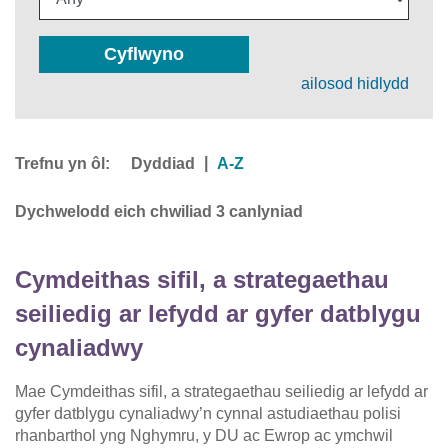
Cyflwyno
ailosod hidlydd
Trefnu yn ôl:
|
Dyddiad
A-Z
Dychwelodd eich chwiliad 3 canlyniad
Cymdeithas sifil, a strategaethau
seiliedig ar lefydd ar gyfer datblygu
cynaliadwy
Mae Cymdeithas sifil, a strategaethau seiliedig ar lefydd ar
gyfer datblygu cynaliadwy’n cynnal astudiaethau polisi
rhanbarthol yng Nghymru, y DU ac Ewrop ac ymchwil