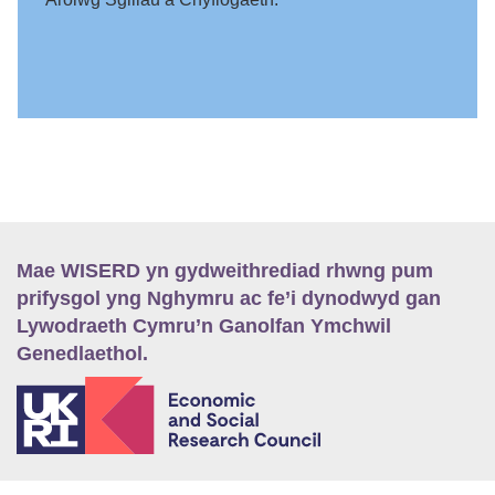
Mae WISERD yn gydweithrediad rhwng pum
prifysgol yng Nghymru ac fe’i dynodwyd gan
Lywodraeth Cymru’n Ganolfan Ymchwil
Genedlaethol.
E