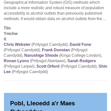
Geographical Information System (GIS) methods which
include a more realistic and robust measure of population
accessibility to alcohol outlets than previously published
methods. It would obtain data on alcohol outlets from the…
Tîm
Ymchw
il:
Chris Webster
(Prifysgol Caerdydd),
David Fone
(Prifysgol Caerdydd),
Frank Dunstan
(Prifysgol
Caerdydd),
Narushige Shiode
(Kings College London),
Ronan Lyons
(Prifysgol Abertawe),
Sarah Rodgers
(Prifysgol Lerpwl),
Scott Orford
(Prifysgol Caerdydd),
Shin
Lee
(Prifysgol Caerdydd)
Pobl, Lleoedd a'r Maes