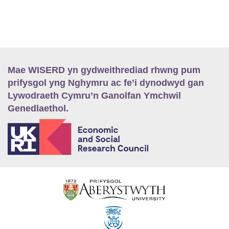
Mae WISERD yn gydweithrediad rhwng pum
prifysgol yng Nghymru ac fe’i dynodwyd gan
Lywodraeth Cymru’n Ganolfan Ymchwil
Genedlaethol.
E