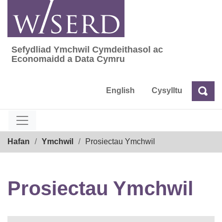
Skip
to
content
Sefydliad Ymchwil Cymdeithasol ac
Sefydliad Ymchwil Cymdeithasol ac Econom
Economaidd a Data Cymru
English
Cysylltu
Chw
Chwilio
Breadcrumb
Hafan
Ymchwil
Prosiectau Ymchwil
Prosiectau Ymchwil