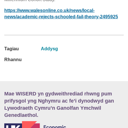
https://www.walesonline.co.uk/news/local-
news/academic-rejects-schooled-fail-theory-2495925
Tagiau
Addysg
Rhannu
Mae WISERD yn gydweithrediad rhwng pum
prifysgol yng Nghymru ac fe’i dynodwyd gan
Lywodraeth Cymru’n Ganolfan Ymchwil
Genedlaethol.
E