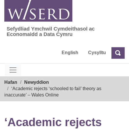
Skip
to
content
Sefydliad Ymchwil Cymdeithasol ac
Sefydliad Ymchwil Cymdeithasol ac Econom
Economaidd a Data Cymru
English
Cysylltu
Chw
Chwilio
Breadcrumb
Hafan
Newyddion
‘Academic rejects ‘schooled to fail’ theory as
inaccurate’ – Wales Online
‘Academic rejects