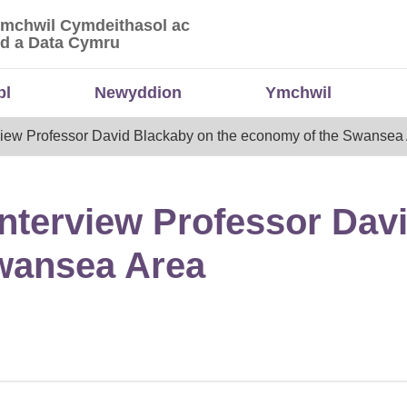
Ymchwil Cymdeithasol ac
 Ymchwil Cymdeithasol ac Economaidd a Data
d a Data Cymru
bl
Newyddion
Ymchwil
view Professor David Blackaby on the economy of the Swansea
nterview Professor Dav
wansea Area