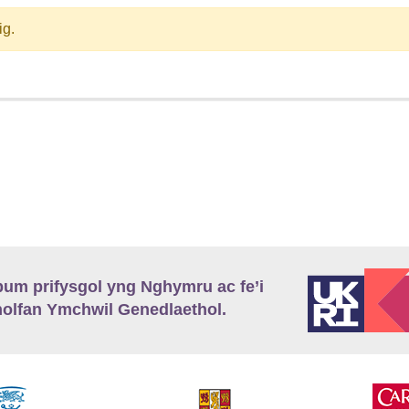
ig.
m prifysgol yng Nghymru ac fe’i
lfan Ymchwil Genedlaethol.