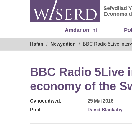
Skip
Sefydliad 
to
Sefydliad
Economaid
content
Amdanom ni
Po
Breadcrumb
Hafan
Newyddion
BBC Radio 5Live inter
BBC Radio 5Live i
economy of the S
Cyhoeddwyd:
25 Mai 2016
Pobl:
David Blackaby