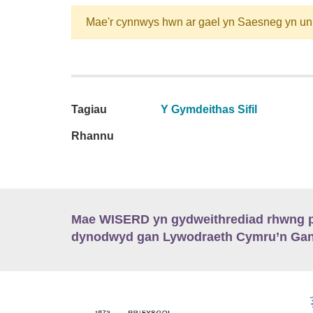
Mae'r cynnwys hwn ar gael yn Saesneg yn un
Tagiau
Y Gymdeithas Sifil
Rhannu
Mae WISERD yn gydweithrediad rhwng pu
dynodwyd gan Lywodraeth Cymru’n Gano