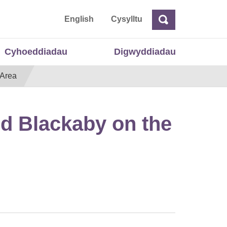
 Cymru
English
Cysylltu
Chwilio
Chwilio
Cyhoeddiadau
Digwyddiadau
 Area
id Blackaby on the