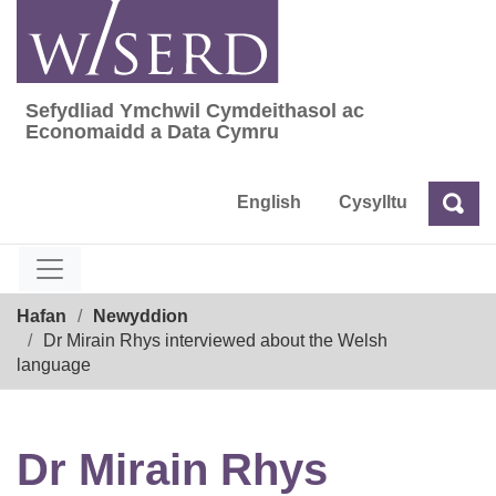
Skip
to
content
Sefydliad Ymchwil Cymdeithasol ac
Sefydliad Ymchwil Cymdeithasol ac Econom
Economaidd a Data Cymru
English
Cysylltu
Chw
Chwilio
Breadcrumb
Hafan
Newyddion
Dr Mirain Rhys interviewed about the Welsh
language
Dr Mirain Rhys