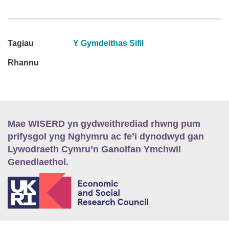
Tagiau
Y Gymdeithas Sifil
Rhannu
Mae WISERD yn gydweithrediad rhwng pum
prifysgol yng Nghymru ac fe’i dynodwyd gan
Lywodraeth Cymru’n Ganolfan Ymchwil
Genedlaethol.
E