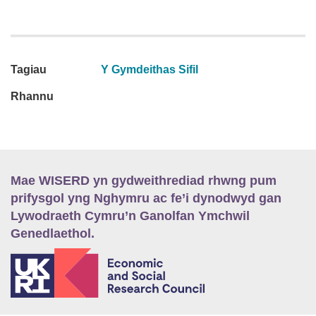
Tagiau
Y Gymdeithas Sifil
Rhannu
Mae WISERD yn gydweithrediad rhwng pum
prifysgol yng Nghymru ac fe’i dynodwyd gan
Lywodraeth Cymru’n Ganolfan Ymchwil
Genedlaethol.
E