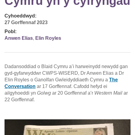
Cymru yn y cyfryngau
Cyhoeddwyd:
27 Gorffennaf 2023
Pobl:
Anwen Elias
,
Elin Royles
Dadansoddiad o Blaid Cymru a’i harweinydd newydd gan
gyd-gyfarwyddwr CWPS-WISERD, Dr Anwen Elias a Dr
Elin Royles o Ganolfan Gwleidyddiaeth Cymru a
The
Conversation
ar 17 Gorffennaf. Cafodd hefyd ei
ailgyhoeddi yn
Golwg
ar 20 Gorffennaf a’r
Western Mail
ar
22 Gorffennaf.