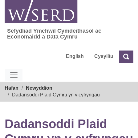
Skip
to
content
Sefydliad Ymchwil Cymdeithasol ac
Sefydliad Ymchwil Cymdeithasol ac Econom
Economaidd a Data Cymru
English
Cysylltu
Chw
Chwilio
Breadcrumb
Hafan
Newyddion
Dadansoddi Plaid Cymru yn y cyfryngau
Dadansoddi Plaid