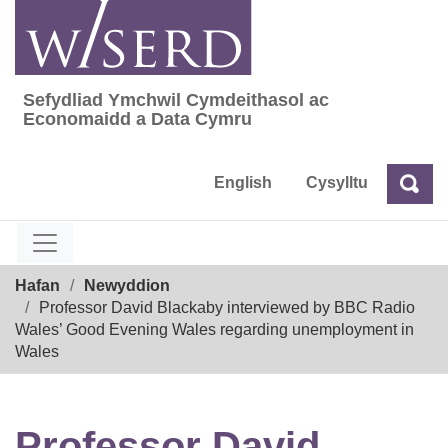
Skip
to
content
Sefydliad Ymchwil Cymdeithasol ac
Sefydliad Ymchwil Cymdeithasol ac Econom
Economaidd a Data Cymru
English
Cysylltu
Chw
Chwilio
Breadcrumb
Hafan
Newyddion
Professor David Blackaby interviewed by BBC Radio
Wales’ Good Evening Wales regarding unemployment in
Wales
Professor David