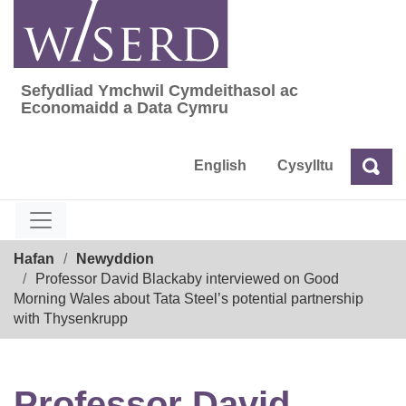
Skip
to
content
Sefydliad Ymchwil Cymdeithasol ac
Sefydliad Ymchwil Cymdeithasol ac Econom
Economaidd a Data Cymru
English
Cysylltu
Chw
Chwilio
Breadcrumb
Hafan
Newyddion
Professor David Blackaby interviewed on Good
Morning Wales about Tata Steel’s potential partnership
with Thysenkrupp
Professor David