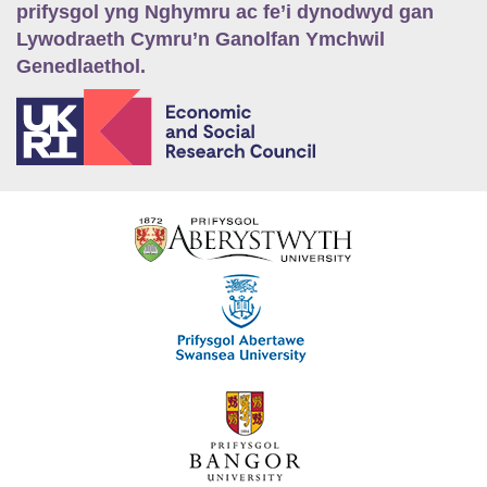
prifysgol yng Nghymru ac fe’i dynodwyd gan
Lywodraeth Cymru’n Ganolfan Ymchwil
Genedlaethol.
E