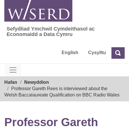
Skip
to
content
Sefydliad Ymchwil Cymdeithasol ac
Sefydliad Ymchwil Cymdeithasol ac Econom
Economaidd a Data Cymru
English
Cysylltu
Chw
Chwilio
Breadcrumb
Hafan
Newyddion
Professor Gareth Rees is interviewed about the
Welsh Baccalaureate Qualification on BBC Radio Wales
Professor Gareth