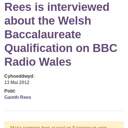
Rees is interviewed
about the Welsh
Baccalaureate
Qualification on BBC
Radio Wales
Cyhoeddwyd:
13 Mai 2012
Pobl:
Gareth Rees
Mae'r cynnwys hwn ar gael yn Saesneg yn unig.