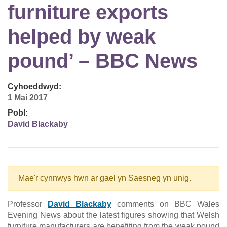
furniture exports
helped by weak
pound’ – BBC News
Cyhoeddwyd:
1 Mai 2017
Pobl:
David Blackaby
Mae'r cynnwys hwn ar gael yn Saesneg yn unig.
Professor
David Blackaby
comments on BBC Wales
Evening News about the latest figures showing that Welsh
furniture manufacturers are benefiting from the weak pound