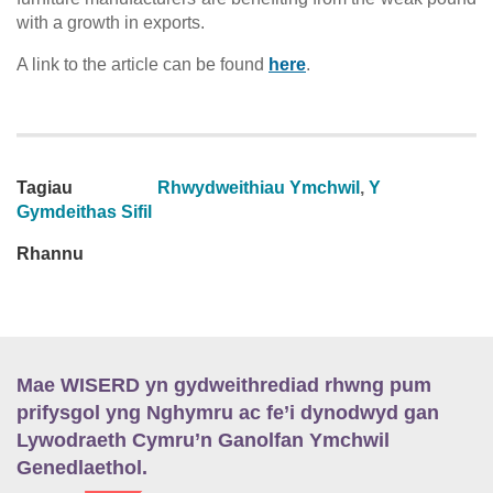
with a growth in exports.
A link to the article can be found
here
.
Tagiau
Rhwydweithiau Ymchwil
,
Y
Gymdeithas Sifil
Rhannu
Mae WISERD yn gydweithrediad rhwng pum
prifysgol yng Nghymru ac fe’i dynodwyd gan
Lywodraeth Cymru’n Ganolfan Ymchwil
Genedlaethol.