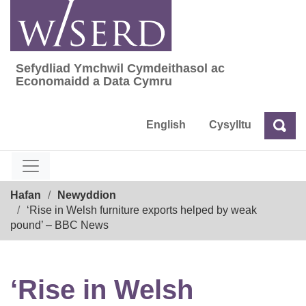
Skip
to
content
Sefydliad Ymchwil Cymdeithasol ac
Sefydliad Ymchwil Cymdeithasol ac Econom
Economaidd a Data Cymru
English
Cysylltu
Chw
Chwilio
Breadcrumb
Hafan
Newyddion
‘Rise in Welsh furniture exports helped by weak
pound’ – BBC News
‘Rise in Welsh