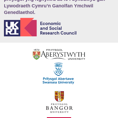
Lywodraeth Cymru’n Ganolfan Ymchwil
Genedlaethol.
E