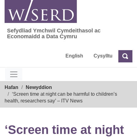
Skip
to
content
Sefydliad Ymchwil Cymdeithasol ac
Sefydliad Ymchwil Cymdeithasol ac Econom
Economaidd a Data Cymru
English
Cysylltu
Chw
Chwilio
Breadcrumb
Hafan
Newyddion
‘Screen time at night can be harmful to children’s
health, researchers say’ – ITV News
‘Screen time at night