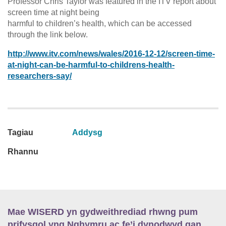
Professor Chris Taylor was featured in the ITV report about
screen time at night being
harmful to children’s health, which can be accessed
through the link below.
http://www.itv.com/news/wales/2016-12-12/screen-time-
at-night-can-be-harmful-to-childrens-health-
researchers-say/
Tagiau
Addysg
Rhannu
Mae WISERD yn gydweithrediad rhwng pum
prifysgol yng Nghymru ac fe’i dynodwyd gan