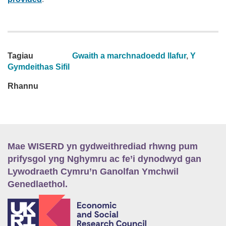
Tagiau
Gwaith a marchnadoedd llafur
,
Y
Gymdeithas Sifil
Rhannu
Mae WISERD yn gydweithrediad rhwng pum
prifysgol yng Nghymru ac fe’i dynodwyd gan
Lywodraeth Cymru’n Ganolfan Ymchwil
Genedlaethol.
E