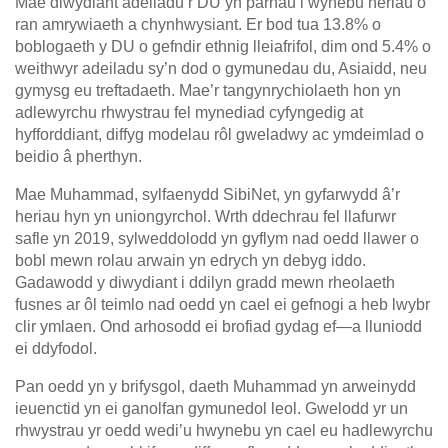
Mae diwydiant adeiladu’r DU yn parhau i wynebu heriau o
ran amrywiaeth a chynhwysiant. Er bod tua 13.8% o
boblogaeth y DU o gefndir ethnig lleiafrifol, dim ond 5.4% o
weithwyr adeiladu sy’n dod o gymunedau du, Asiaidd, neu
gymysg eu treftadaeth. Mae’r tangynrychiolaeth hon yn
adlewyrchu rhwystrau fel mynediad cyfyngedig at
hyfforddiant, diffyg modelau rôl gweladwy ac ymdeimlad o
beidio â pherthyn.
Mae Muhammad, sylfaenydd SibiNet, yn gyfarwydd â’r
heriau hyn yn uniongyrchol. Wrth ddechrau fel llafurwr
safle yn 2019, sylweddolodd yn gyflym nad oedd llawer o
bobl mewn rolau arwain yn edrych yn debyg iddo.
Gadawodd y diwydiant i ddilyn gradd mewn rheolaeth
fusnes ar ôl teimlo nad oedd yn cael ei gefnogi a heb lwybr
clir ymlaen. Ond arhosodd ei brofiad gydag ef—a lluniodd
ei ddyfodol.
Pan oedd yn y brifysgol, daeth Muhammad yn arweinydd
ieuenctid yn ei ganolfan gymunedol leol. Gwelodd yr un
rhwystrau yr oedd wedi’u hwynebu yn cael eu hadlewyrchu