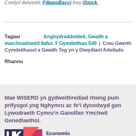
Credyd delwedd:
FilippoBacci
trwy
iStock.
Tagiau
Anghydraddoldeb
,
Gwaith a
marchnadoedd llafur
,
Y Gymdeithas Sifil
|
Creu Gwerth
Cymdeithasol a Gwaith Teg yn y Diwydiant Adeiladu
Rhannu
Mae WISERD yn gydweithrediad rhwng pum
prifysgol yng Nghymru ac fe’i dynodwyd gan
Lywodraeth Cymru’n Ganolfan Ymchwil
Genedlaethol.
E