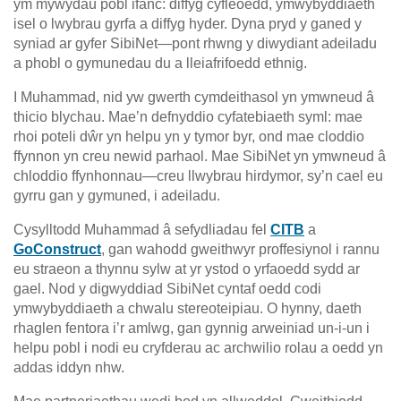
ym mywydau pobl ifanc: diffyg cyfleoedd, ymwybyddiaeth
isel o lwybrau gyrfa a diffyg hyder. Dyna pryd y ganed y
syniad ar gyfer SibiNet—pont rhwng y diwydiant adeiladu
a phobl o gymunedau du a lleiafrifoedd ethnig.
I Muhammad, nid yw gwerth cymdeithasol yn ymwneud â
thicio blychau. Mae’n defnyddio cyfatebiaeth syml: mae
rhoi poteli dŵr yn helpu yn y tymor byr, ond mae cloddio
ffynnon yn creu newid parhaol. Mae SibiNet yn ymwneud â
chloddio ffynhonnau—creu llwybrau hirdymor, sy’n cael eu
gyrru gan y gymuned, i adeiladu.
Cysylltodd Muhammad â sefydliadau fel
CITB
a
GoConstruct
, gan wahodd gweithwyr proffesiynol i rannu
eu straeon a thynnu sylw at yr ystod o yrfaoedd sydd ar
gael. Nod y digwyddiad SibiNet cyntaf oedd codi
ymwybyddiaeth a chwalu stereoteipiau. O hynny, daeth
rhaglen fentora i’r amlwg, gan gynnig arweiniad un-i-un i
helpu pobl i nodi eu cryfderau ac archwilio rolau a oedd yn
addas iddyn nhw.