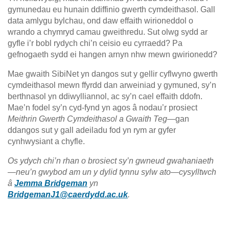
gymunedau eu hunain ddiffinio gwerth cymdeithasol. Gall
data amlygu bylchau, ond daw effaith wirioneddol o
wrando a chymryd camau gweithredu. Sut olwg sydd ar
gyfle i’r bobl rydych chi’n ceisio eu cyrraedd? Pa
gefnogaeth sydd ei hangen arnyn nhw mewn gwirionedd?
Mae gwaith SibiNet yn dangos sut y gellir cyflwyno gwerth
cymdeithasol mewn ffyrdd dan arweiniad y gymuned, sy’n
berthnasol yn ddiwylliannol, ac sy’n cael effaith ddofn.
Mae’n fodel sy’n cyd-fynd yn agos â nodau’r prosiect
Meithrin Gwerth Cymdeithasol a Gwaith Teg
—gan
ddangos sut y gall adeiladu fod yn rym ar gyfer
cynhwysiant a chyfle.
Os ydych chi’n rhan o brosiect sy’n gwneud gwahaniaeth
—neu’n gwybod am un y dylid tynnu sylw ato—cysylltwch
â
Jemma Bridgeman
yn
BridgemanJ1@caerdydd.ac.uk
.