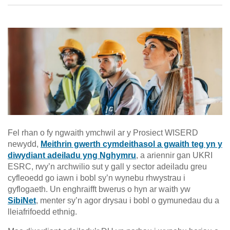
Fel rhan o fy ngwaith ymchwil ar y Prosiect WISERD
newydd,
Meithrin gwerth cymdeithasol a gwaith teg yn y
diwydiant adeiladu yng Nghymru
, a ariennir gan UKRI
ESRC, rwy’n archwilio sut y gall y sector adeiladu greu
cyfleoedd go iawn i bobl sy’n wynebu rhwystrau i
gyflogaeth. Un enghraifft bwerus o hyn ar waith yw
SibiNet
, menter sy’n agor drysau i bobl o gymunedau du a
lleiafrifoedd ethnig.