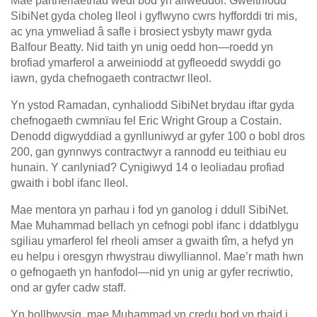
Mae partneriaethau wedi bod yn allweddol. Gweithiodd
SibiNet gyda choleg lleol i gyflwyno cwrs hyfforddi tri mis,
ac yna ymweliad â safle i brosiect ysbyty mawr gyda
Balfour Beatty. Nid taith yn unig oedd hon—roedd yn
brofiad ymarferol a arweiniodd at gyfleoedd swyddi go
iawn, gyda chefnogaeth contractwr lleol.
Yn ystod Ramadan, cynhaliodd SibiNet brydau iftar gyda
chefnogaeth cwmnïau fel Eric Wright Group a Costain.
Denodd digwyddiad a gynlluniwyd ar gyfer 100 o bobl dros
200, gan gynnwys contractwyr a rannodd eu teithiau eu
hunain. Y canlyniad? Cynigiwyd 14 o leoliadau profiad
gwaith i bobl ifanc lleol.
Mae mentora yn parhau i fod yn ganolog i ddull SibiNet.
Mae Muhammad bellach yn cefnogi pobl ifanc i ddatblygu
sgiliau ymarferol fel rheoli amser a gwaith tîm, a hefyd yn
eu helpu i oresgyn rhwystrau diwylliannol. Mae’r math hwn
o gefnogaeth yn hanfodol—nid yn unig ar gyfer recriwtio,
ond ar gyfer cadw staff.
Yn hollbwysig, mae Muhammad yn credu bod yn rhaid i