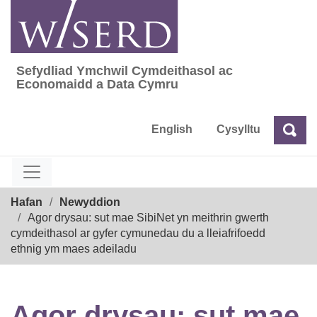
Skip
to
content
Sefydliad Ymchwil Cymdeithasol ac
Sefydliad Ymchwil Cymdeithasol ac Econom
Economaidd a Data Cymru
English
Cysylltu
Chw
Chwilio
Breadcrumb
Hafan
Newyddion
Agor drysau: sut mae SibiNet yn meithrin gwerth
cymdeithasol ar gyfer cymunedau du a lleiafrifoedd
ethnig ym maes adeiladu
Agor drysau: sut mae