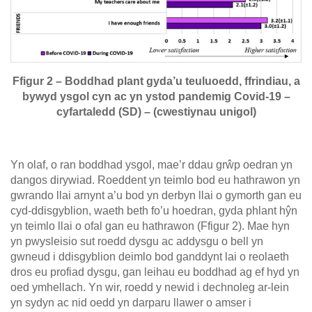
Ffigur 2 – Boddhad plant gyda’u teuluoedd, ffrindiau, a
bywyd ysgol cyn ac yn ystod pandemig Covid-19 –
cyfartaledd (SD) – (cwestiynau unigol)
Yn olaf, o ran boddhad ysgol, mae’r ddau grŵp oedran yn
dangos dirywiad. Roeddent yn teimlo bod eu hathrawon yn
gwrando llai arnynt a’u bod yn derbyn llai o gymorth gan eu
cyd-ddisgyblion, waeth beth fo’u hoedran, gyda phlant hŷn
yn teimlo llai o ofal gan eu hathrawon (Ffigur 2). Mae hyn
yn pwysleisio sut roedd dysgu ac addysgu o bell yn
gwneud i ddisgyblion deimlo bod ganddynt lai o reolaeth
dros eu profiad dysgu, gan leihau eu boddhad ag ef hyd yn
oed ymhellach. Yn wir, roedd y newid i dechnoleg ar-lein
yn sydyn ac nid oedd yn darparu llawer o amser i