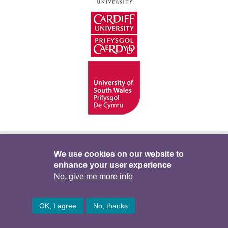
Hygyrchedd
Swyddi
Polisïau i Gefnogi’r
We use cookies on our website to
enhance your user experience
Preifatrwydd
Telerau ac Amodau
Twitter
No, give me more info
Facebook
DataPortal
Intranet
OK, I agree
No, thanks
© Hawlfraint 2026