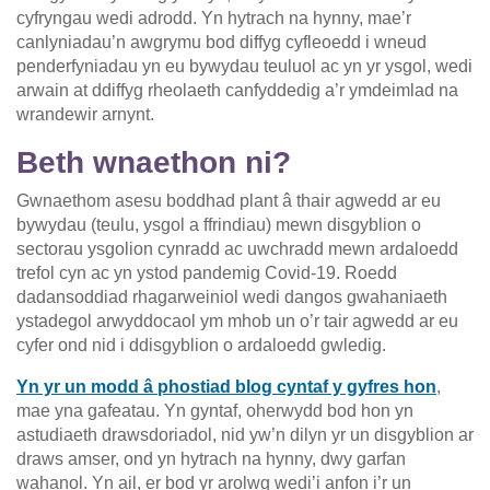
cyfryngau wedi adrodd. Yn hytrach na hynny, mae’r
canlyniadau’n awgrymu bod diffyg cyfleoedd i wneud
penderfyniadau yn eu bywydau teuluol ac yn yr ysgol, wedi
arwain at ddiffyg rheolaeth canfyddedig a’r ymdeimlad na
wrandewir arnynt.
Beth wnaethon ni?
Gwnaethom asesu boddhad plant â thair agwedd ar eu
bywydau (teulu, ysgol a ffrindiau) mewn disgyblion o
sectorau ysgolion cynradd ac uwchradd mewn ardaloedd
trefol cyn ac yn ystod pandemig Covid-19. Roedd
dadansoddiad rhagarweiniol wedi dangos gwahaniaeth
ystadegol arwyddocaol ym mhob un o’r tair agwedd ar eu
cyfer ond nid i ddisgyblion o ardaloedd gwledig.
Yn yr un modd â phostiad blog cyntaf y gyfres hon
,
mae yna gafeatau. Yn gyntaf, oherwydd bod hon yn
astudiaeth drawsdoriadol, nid yw’n dilyn yr un disgyblion ar
draws amser, ond yn hytrach na hynny, dwy garfan
wahanol. Yn ail, er bod yr arolwg wedi’i anfon i’r un