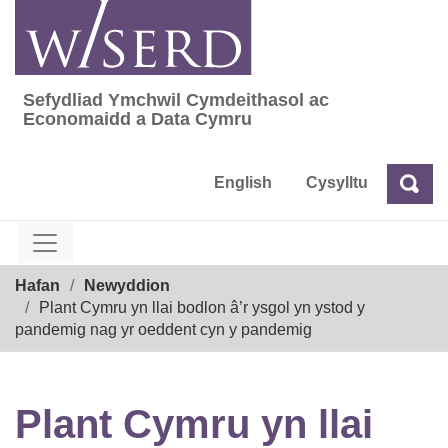
Skip
to
content
Sefydliad Ymchwil Cymdeithasol ac
Sefydliad Ymchwil Cymdeithasol ac Econom
Economaidd a Data Cymru
English
Cysylltu
Chw
Chwilio
Breadcrumb
Hafan
Newyddion
Plant Cymru yn llai bodlon â’r ysgol yn ystod y
pandemig nag yr oeddent cyn y pandemig
Plant Cymru yn llai