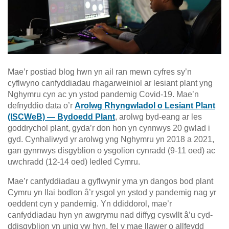
Mae’r postiad blog hwn yn ail ran mewn cyfres sy’n
cyflwyno canfyddiadau rhagarweiniol ar lesiant plant yng
Nghymru cyn ac yn ystod pandemig Covid-19. Mae’n
defnyddio data o’r
Arolwg Rhyngwladol o Lesiant Plant
(ISCWeB) — Bydoedd Plant
, arolwg byd-eang ar les
goddrychol plant, gyda’r don hon yn cynnwys 20 gwlad i
gyd. Cynhaliwyd yr arolwg yng Nghymru yn 2018 a 2021,
gan gynnwys disgyblion o ysgolion cynradd (9-11 oed) ac
uwchradd (12-14 oed) ledled Cymru.
Mae’r canfyddiadau a gyflwynir yma yn dangos bod plant
Cymru yn llai bodlon â’r ysgol yn ystod y pandemig nag yr
oeddent cyn y pandemig. Yn ddiddorol, mae’r
canfyddiadau hyn yn awgrymu nad diffyg cyswllt â’u cyd-
ddisgyblion yn unig yw hyn, fel y mae llawer o allfeydd