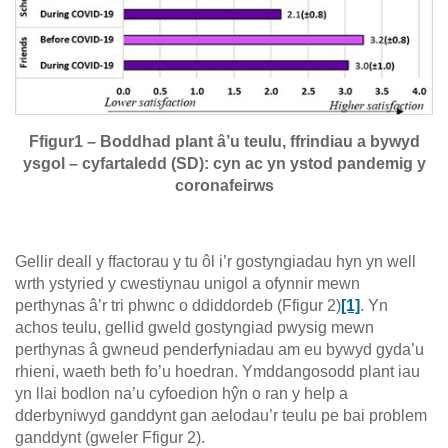
Ffigur1 – Boddhad plant â’u teulu, ffrindiau a bywyd
ysgol – cyfartaledd (SD): cyn ac yn ystod pandemig y
coronafeirws
Gellir deall y ffactorau y tu ôl i’r gostyngiadau hyn yn well
wrth ystyried y cwestiynau unigol a ofynnir mewn
perthynas â’r tri phwnc o ddiddordeb (Ffigur 2)
[1]
. Yn
achos teulu, gellid gweld gostyngiad pwysig mewn
perthynas â gwneud penderfyniadau am eu bywyd gyda’u
rhieni, waeth beth fo’u hoedran. Ymddangosodd plant iau
yn llai bodlon na’u cyfoedion hŷn o ran y help a
dderbyniwyd ganddynt gan aelodau’r teulu pe bai problem
ganddynt (gweler Ffigur 2).