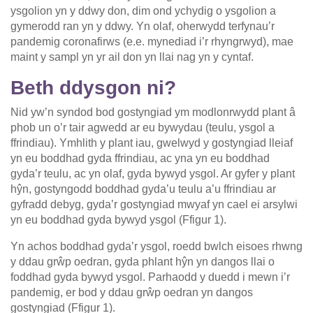
ysgolion yn y ddwy don, dim ond ychydig o ysgolion a
gymerodd ran yn y ddwy. Yn olaf, oherwydd terfynau’r
pandemig coronafirws (e.e. mynediad i’r rhyngrwyd), mae
maint y sampl yn yr ail don yn llai nag yn y cyntaf.
Beth ddysgon ni?
Nid yw’n syndod bod gostyngiad ym modlonrwydd plant â
phob un o’r tair agwedd ar eu bywydau (teulu, ysgol a
ffrindiau). Ymhlith y plant iau, gwelwyd y gostyngiad lleiaf
yn eu boddhad gyda ffrindiau, ac yna yn eu boddhad
gyda’r teulu, ac yn olaf, gyda bywyd ysgol. Ar gyfer y plant
hŷn, gostyngodd boddhad gyda’u teulu a’u ffrindiau ar
gyfradd debyg, gyda’r gostyngiad mwyaf yn cael ei arsylwi
yn eu boddhad gyda bywyd ysgol (Ffigur 1).
Yn achos boddhad gyda’r ysgol, roedd bwlch eisoes rhwng
y ddau grŵp oedran, gyda phlant hŷn yn dangos llai o
foddhad gyda bywyd ysgol. Parhaodd y duedd i mewn i’r
pandemig, er bod y ddau grŵp oedran yn dangos
gostyngiad (Ffigur 1).