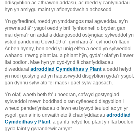
ddisgyblion ac athrawon addasu, ac roedd y canlyniadau
hyn yn amlygu maint yr aflonyddwch a achosodd.
Yn gyffredinol, roedd yn ymddangos mai agweddau sy’n
ymwneud â’r ysgol oedd y brif ffynhonnell o bryder, gan
mai dyma’r un ardal a ddangosodd ostyngiad sylweddol yn
ystod pandemig Covid-19 o’i gymharu â’r cyfnod o’i flaen.
Ar ben hynny, hon oedd yr unig elfen a oedd yn sylweddol
wahanol rhwng plant iau a phlant hŷn, gyda’r olaf yn llawer
llai bodlon. Mae hyn yn cyd-fynd â chanfyddiadau
diweddaraf
adroddiad Cymdeithas y Plant
a oedd hefyd
yn nodi gostyngiad yn hapusrwydd disgyblion gyda’r ysgol,
gan dynnu sylw ato fel maes i gael sylw agosach.
Yn olaf, waeth beth fo’u hoedran, cafwyd gostyngiad
sylweddol mewn boddhad o ran cyfleoedd disgyblion i
wneud penderfyniadau o fewn eu bywyd teuluol ac yn yr
ysgol, gan alinio unwaith eto â chanfyddiadau
adroddiad
Cymdeithas y Plant
, a ganfu hefyd fod plant yn llai bodlon
gyda faint y gwrandewir arnynt.