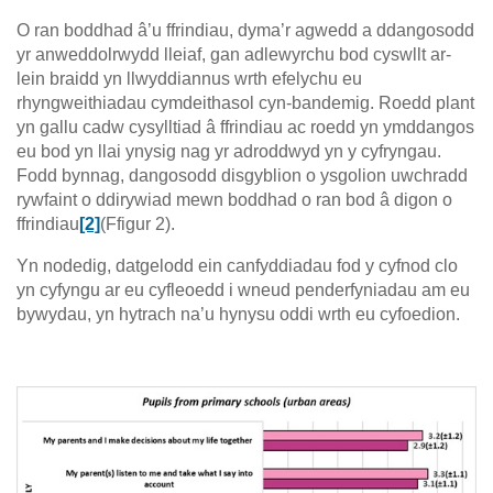
O ran boddhad â’u ffrindiau, dyma’r agwedd a ddangosodd
yr anweddolrwydd lleiaf, gan adlewyrchu bod cyswllt ar-
lein braidd yn llwyddiannus wrth efelychu eu
rhyngweithiadau cymdeithasol cyn-bandemig. Roedd plant
yn gallu cadw cysylltiad â ffrindiau ac roedd yn ymddangos
eu bod yn llai ynysig nag yr adroddwyd yn y cyfryngau.
Fodd bynnag, dangosodd disgyblion o ysgolion uwchradd
rywfaint o ddirywiad mewn boddhad o ran bod â digon o
ffrindiau
[2]
(Ffigur 2).
Yn nodedig, datgelodd ein canfyddiadau fod y cyfnod clo
yn cyfyngu ar eu cyfleoedd i wneud penderfyniadau am eu
bywydau, yn hytrach na’u hynysu oddi wrth eu cyfoedion.