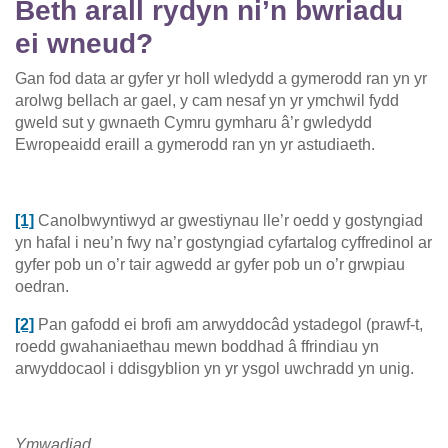
Beth arall rydyn ni’n bwriadu
ei wneud?
Gan fod data ar gyfer yr holl wledydd a gymerodd ran yn yr
arolwg bellach ar gael, y cam nesaf yn yr ymchwil fydd
gweld sut y gwnaeth Cymru gymharu â’r gwledydd
Ewropeaidd eraill a gymerodd ran yn yr astudiaeth.
[1]
Canolbwyntiwyd ar gwestiynau lle’r oedd y gostyngiad
yn hafal i neu’n fwy na’r gostyngiad cyfartalog cyffredinol ar
gyfer pob un o’r tair agwedd ar gyfer pob un o’r grwpiau
oedran.
[2]
Pan gafodd ei brofi am arwyddocâd ystadegol (prawf-t,
roedd gwahaniaethau mewn boddhad â ffrindiau yn
arwyddocaol i ddisgyblion yn yr ysgol uwchradd yn unig.
Ymwadiad