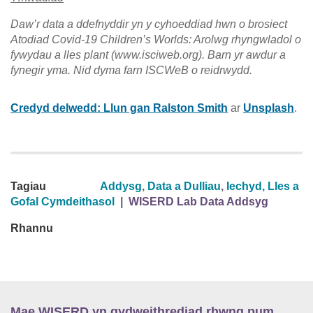
Daw’r data a ddefnyddir yn y cyhoeddiad hwn o brosiect
Atodiad Covid-19 Children’s Worlds: Arolwg rhyngwladol o
fywydau a lles plant (www.isciweb.org). Barn yr awdur a
fynegir yma. Nid dyma farn ISCWeB o reidrwydd.
Credyd delwedd: Llun gan Ralston Smith
ar
Unsplash
.
Tagiau
Addysg
,
Data a Dulliau
,
Iechyd, Lles a
Gofal Cymdeithasol
|
WISERD Lab Data Addsyg
Rhannu
Mae WISERD yn gydweithrediad rhwng pum