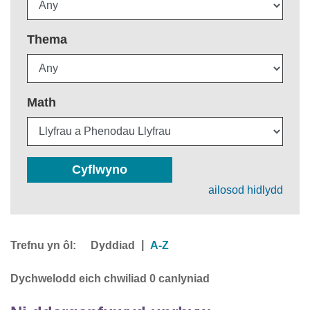
Thema
Math
Cyflwyno
ailosod hidlydd
Trefnu yn ôl:
|
Dyddiad
A-Z
Dychwelodd eich chwiliad 0 canlyniad