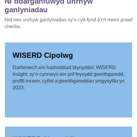
Ni ddarganfuwyd unrhyw
ganlyniadau
Nid oes unrhyw ganlyniadau sy'n cyd-fynd â'ch meini prawf
chwilio.
WISERD Cipolwg
Darllenwch ein hadroddiad blynyddol, WISERD
Insight, sy’n cynnwys ein prif feysydd gweithgaredd,
proffil incwm, cyllid a gweithgareddau ymgysylltu yn
2023.