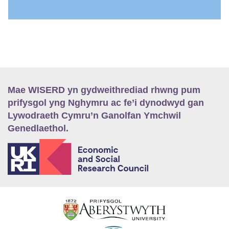
Mae WISERD yn gydweithrediad rhwng pum
prifysgol yng Nghymru ac fe’i dynodwyd gan
Lywodraeth Cymru’n Ganolfan Ymchwil
Genedlaethol.
E