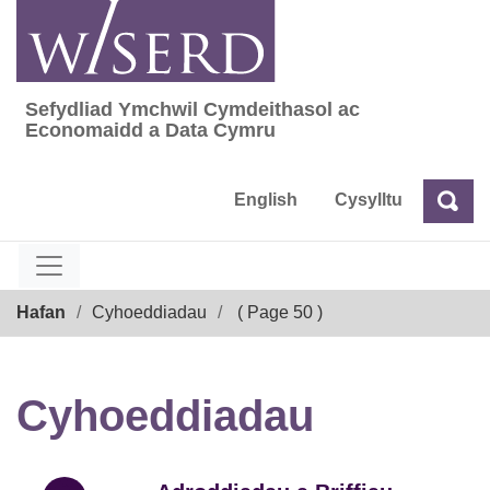
Skip
to
content
Sefydliad Ymchwil Cymdeithasol ac
Sefydliad Ymchwil Cymdeithasol ac Econom
Economaidd a Data Cymru
English
Cysylltu
Chw
Chwilio
Breadcrumb
Hafan
Cyhoeddiadau
( Page 50 )
Cyhoeddiadau