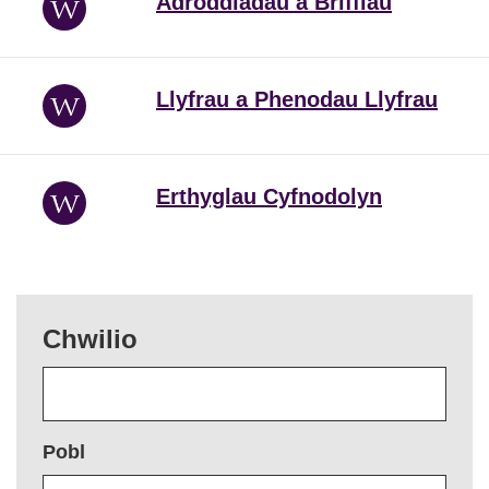
Adroddiadau a Briffiau
Llyfrau a Phenodau Llyfrau
Erthyglau Cyfnodolyn
Chwilio
Pobl