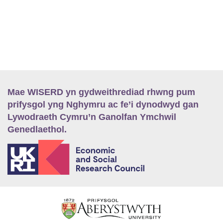
Mae WISERD yn gydweithrediad rhwng pum
prifysgol yng Nghymru ac fe’i dynodwyd gan
Lywodraeth Cymru’n Ganolfan Ymchwil
Genedlaethol.
E