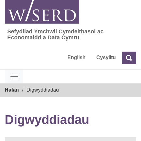
Skip
to
content
Sefydliad Ymchwil Cymdeithasol ac
Sefydliad Ymchwil Cymdeithasol ac Econom
Economaidd a Data Cymru
English
Cysylltu
Chw
Chwilio
Breadcrumb
Hafan
Digwyddiadau
Digwyddiadau