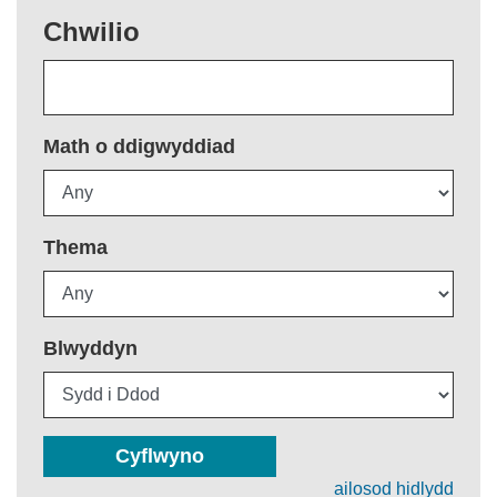
Chwilio
Math o ddigwyddiad
Thema
Blwyddyn
Cyflwyno
ailosod hidlydd