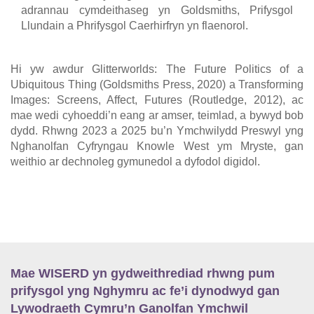
adrannau cymdeithaseg yn Goldsmiths, Prifysgol
Llundain a Phrifysgol Caerhirfryn yn flaenorol.
Hi yw awdur Glitterworlds: The Future Politics of a
Ubiquitous Thing (Goldsmiths Press, 2020) a Transforming
Images: Screens, Affect, Futures (Routledge, 2012), ac
mae wedi cyhoeddi’n eang ar amser, teimlad, a bywyd bob
dydd. Rhwng 2023 a 2025 bu’n Ymchwilydd Preswyl yng
Nghanolfan Cyfryngau Knowle West ym Mryste, gan
weithio ar dechnoleg gymunedol a dyfodol digidol.
Mae WISERD yn gydweithrediad rhwng pum
prifysgol yng Nghymru ac fe’i dynodwyd gan
Lywodraeth Cymru’n Ganolfan Ymchwil