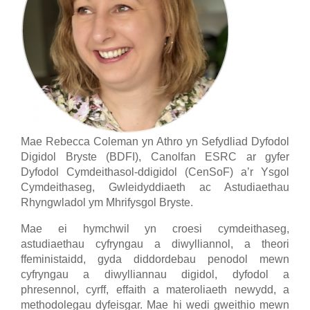
Mae Rebecca Coleman yn Athro yn Sefydliad Dyfodol
Digidol Bryste (BDFI), Canolfan ESRC ar gyfer
Dyfodol Cymdeithasol-ddigidol (CenSoF) a’r Ysgol
Cymdeithaseg, Gwleidyddiaeth ac Astudiaethau
Rhyngwladol ym Mhrifysgol Bryste.
Mae ei hymchwil yn croesi cymdeithaseg,
astudiaethau cyfryngau a diwylliannol, a theori
ffeministaidd, gyda diddordebau penodol mewn
cyfryngau a diwylliannau digidol, dyfodol a
phresennol, cyrff, effaith a materoliaeth newydd, a
methodolegau dyfeisgar. Mae hi wedi gweithio mewn