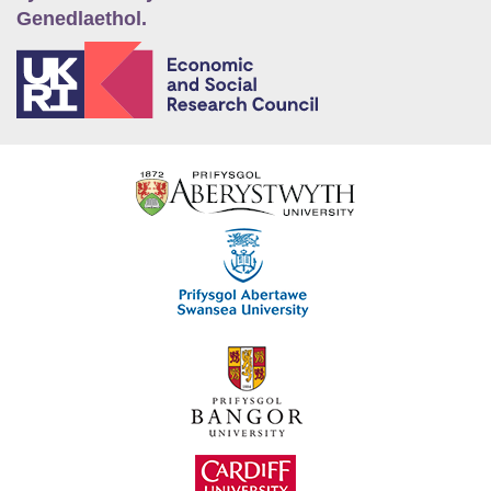
Genedlaethol.
E