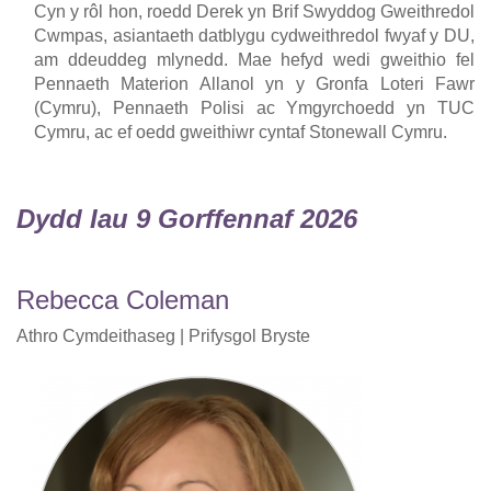
Cyn y rôl hon, roedd Derek yn Brif Swyddog Gweithredol
Cwmpas, asiantaeth datblygu cydweithredol fwyaf y DU,
am ddeuddeg mlynedd. Mae hefyd wedi gweithio fel
Pennaeth Materion Allanol yn y Gronfa Loteri Fawr
(Cymru), Pennaeth Polisi ac Ymgyrchoedd yn TUC
Cymru, ac ef oedd gweithiwr cyntaf Stonewall Cymru.
Dydd Iau 9 Gorffennaf 2026
Rebecca Coleman
Athro Cymdeithaseg | Prifysgol Bryste