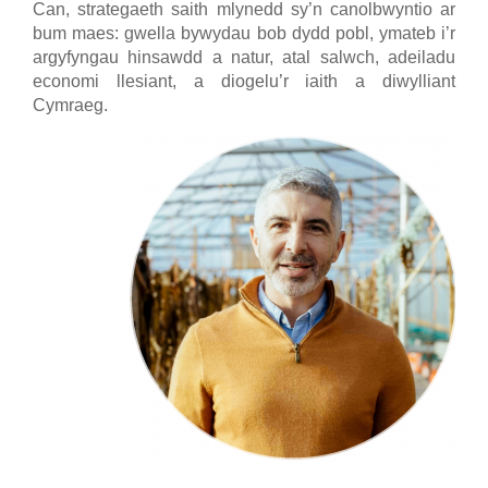
Can, strategaeth saith mlynedd sy’n canolbwyntio ar
bum maes: gwella bywydau bob dydd pobl, ymateb i’r
argyfyngau hinsawdd a natur, atal salwch, adeiladu
economi llesiant, a diogelu’r iaith a diwylliant
Cymraeg.