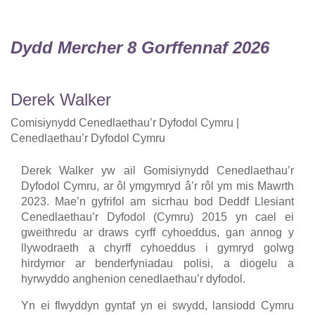
Dydd Mercher 8 Gorffennaf 2026
Derek Walker
Comisiynydd Cenedlaethau’r Dyfodol Cymru |
Cenedlaethau’r Dyfodol Cymru
Derek Walker yw ail Gomisiynydd Cenedlaethau’r
Dyfodol Cymru, ar ôl ymgymryd â’r rôl ym mis Mawrth
2023. Mae’n gyfrifol am sicrhau bod Deddf Llesiant
Cenedlaethau’r Dyfodol (Cymru) 2015 yn cael ei
gweithredu ar draws cyrff cyhoeddus, gan annog y
llywodraeth a chyrff cyhoeddus i gymryd golwg
hirdymor ar benderfyniadau polisi, a diogelu a
hyrwyddo anghenion cenedlaethau’r dyfodol.
Yn ei flwyddyn gyntaf yn ei swydd, lansiodd Cymru