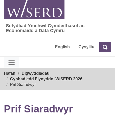
Skip
to
content
Sefydliad Ymchwil Cymdeithasol ac
Sefydliad Ymchwil Cymdeithasol ac Econom
Economaidd a Data Cymru
English
Cysylltu
Chw
Chwilio
Breadcrumb
Hafan
Digwyddiadau
Cynhadledd Flynyddol WISERD 2026
Prif Siaradwyr
Prif Siaradwyr