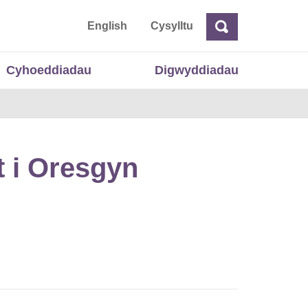
 Cymru
English
Cysylltu
Chwilio
Chwilio
Cyhoeddiadau
Digwyddiadau
 i Oresgyn