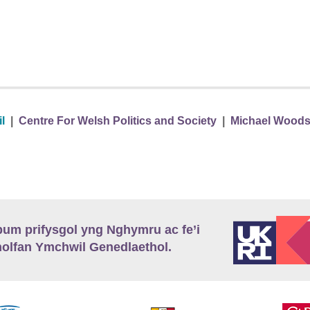
l
|
Centre For Welsh Politics and Society
|
Michael Wood
m prifysgol yng Nghymru ac fe’i
lfan Ymchwil Genedlaethol.