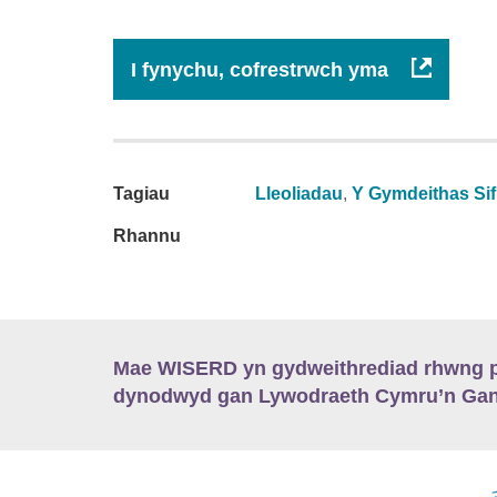
I fynychu, cofrestrwch yma
Tagiau
Lleoliadau
,
Y Gymdeithas Sifi
Rhannu
Mae WISERD yn gydweithrediad rhwng pu
dynodwyd gan Lywodraeth Cymru’n Gano