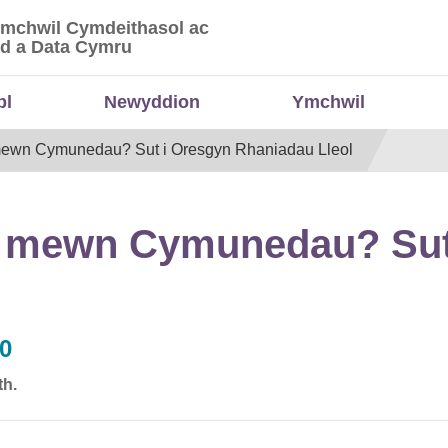
Ymchwil Cymdeithasol ac
 Ymchwil Cymdeithasol ac Economaidd a Data
d a Data Cymru
bl
Newyddion
Ymchwil
ewn Cymunedau? Sut i Oresgyn Rhaniadau Lleol
 mewn Cymunedau? Sut
30
th.