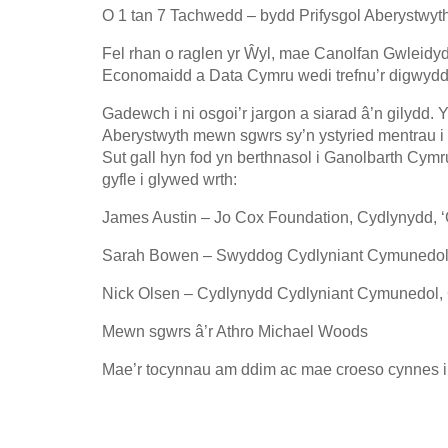
O 1 tan 7 Tachwedd – bydd Prifysgol Aberystwyt
Fel rhan o raglen yr Ŵyl, mae Canolfan Gwleid
Economaidd a Data Cymru wedi trefnu’r digwyddi
Gadewch i ni osgoi’r jargon a siarad â’n gilyd
Aberystwyth mewn sgwrs sy’n ystyried mentrau 
Sut gall hyn fod yn berthnasol i Ganolbarth Cym
gyfle i glywed wrth:
James Austin – Jo Cox Foundation, Cydlynydd, ‘
Sarah Bowen – Swyddog Cydlyniant Cymunedol,
Nick Olsen – Cydlynydd Cydlyniant Cymunedol,
Mewn sgwrs â’r Athro Michael Woods
Mae’r tocynnau am ddim ac mae croeso cynnes i