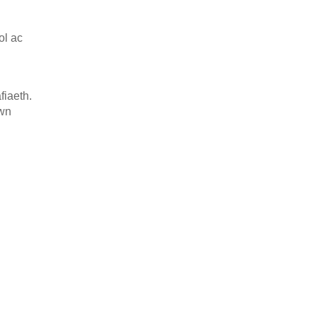
ol ac
iaeth.
awn