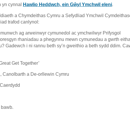
h yn cynnal
Hawlio Heddwch, ein Gŵyl Ymchwil eleni
.
yddiaeth a Chymdeithas Cymru a Sefydliad Ymchwil Cymdeithas
ad trafod canlynol:
d. Ymunwch ag arweinwyr cymunedol ac ymchwilwyr Prifysgol
i oresgyn rhaniadau a phegynnu mewn cymunedau a gwrth eithaf
ru? Gadewch i ni rannu beth sy’n gweithio a beth sydd ddim. C
Great Get Together’
 Canolbarth a De-orllewin Cymru
 Caerdydd
 bawb.