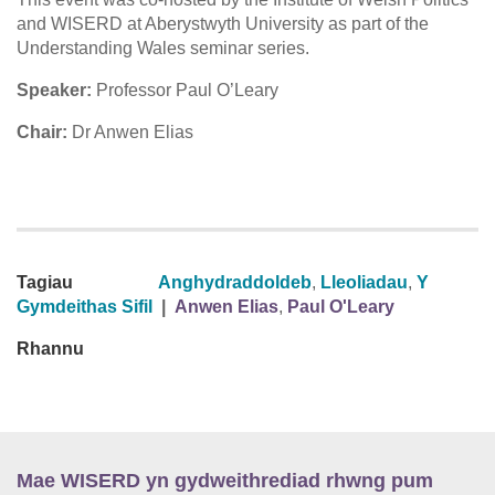
and WISERD at Aberystwyth University as part of the
Understanding Wales seminar series.
Speaker:
Professor Paul O’Leary
Chair:
Dr Anwen Elias
Tagiau
Anghydraddoldeb
,
Lleoliadau
,
Y
Gymdeithas Sifil
|
Anwen Elias
,
Paul O'Leary
Rhannu
Mae WISERD yn gydweithrediad rhwng pum