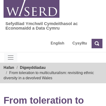
Skip
to
content
Sefydliad Ymchwil Cymdeithasol ac
Sefydliad Ymchwil Cymdeithasol ac Econom
Economaidd a Data Cymru
English
Cysylltu
Chw
Chwilio
Breadcrumb
Hafan
Digwyddiadau
From toleration to multiculturalism: revisiting ethnic
diversity in a devolved Wales
From toleration to