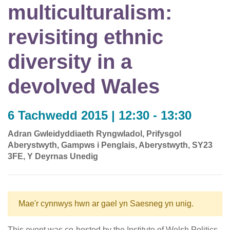
multiculturalism:
revisiting ethnic
diversity in a
devolved Wales
6 Tachwedd 2015 | 12:30 - 13:30
Adran Gwleidyddiaeth Ryngwladol, Prifysgol
Aberystwyth, Gampws i Penglais, Aberystwyth, SY23
3FE, Y Deyrnas Unedig
Mae'r cynnwys hwn ar gael yn Saesneg yn unig.
This event was co-hosted by the Institute of Welsh Politics