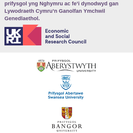
prifysgol yng Nghymru ac fe’i dynodwyd gan
Lywodraeth Cymru’n Ganolfan Ymchwil
Genedlaethol.
E