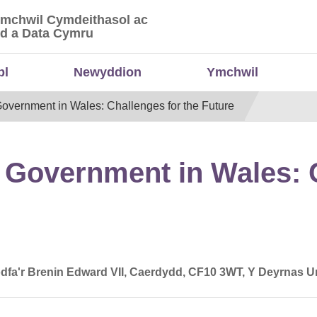
Ymchwil Cymdeithasol ac
 Ymchwil Cymdeithasol ac Economaidd a Data
d a Data Cymru
bl
Newyddion
Ymchwil
vernment in Wales: Challenges for the Future
Government in Wales: C
dfa'r Brenin Edward VII, Caerdydd, CF10 3WT, Y Deyrnas U