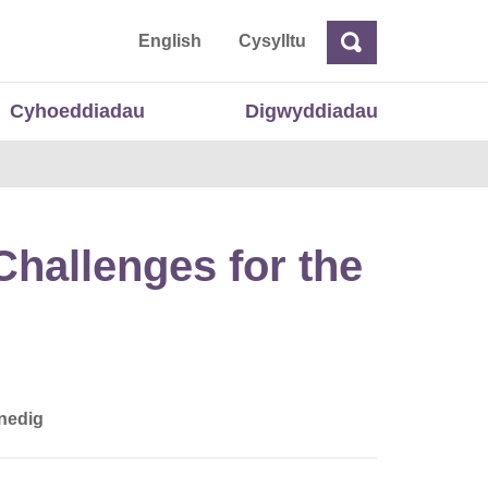
 Cymru
English
Cysylltu
Chwilio
Chwilio
Cyhoeddiadau
Digwyddiadau
hallenges for the
nedig