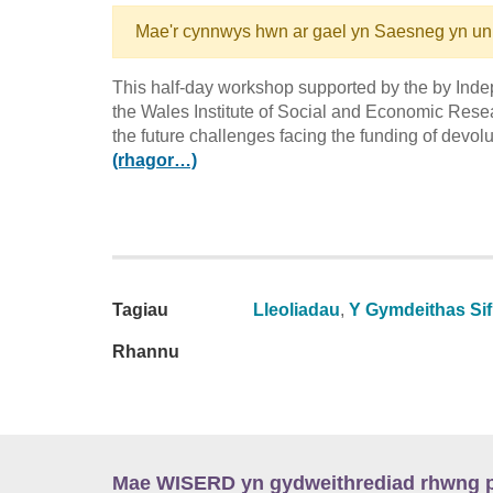
Mae'r cynnwys hwn ar gael yn Saesneg yn un
This half-day workshop supported by the by In
the Wales Institute of Social and Economic Res
the future challenges facing the funding of devolu
(rhagor…)
Tagiau
Lleoliadau
,
Y Gymdeithas Sifi
Rhannu
Mae WISERD yn gydweithrediad rhwng pu