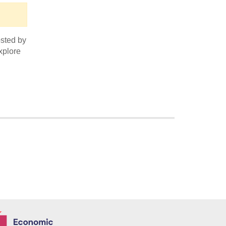
sted by
xplore
Economic and