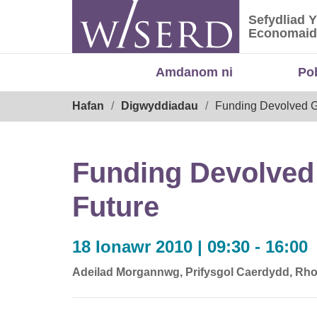
Skip
Sefydliad 
to
Sefydliad
Economaid
content
Amdanom ni
Po
Breadcrumb
Hafan
Digwyddiadau
Funding Devolved Go
Funding Devolved 
Future
18 Ionawr 2010 | 09:30 - 16:00
Adeilad Morgannwg, Prifysgol Caerdydd, Rho