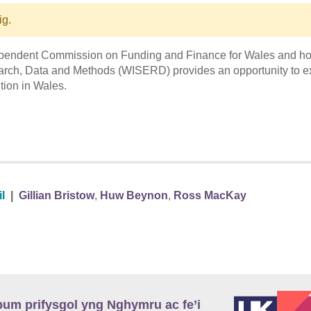
ig.
dependent Commission on Funding and Finance for Wales and ho
earch, Data and Methods (WISERD) provides an opportunity to e
tion in Wales.
l
|
Gillian Bristow
,
Huw Beynon
,
Ross MacKay
m prifysgol yng Nghymru ac fe’i