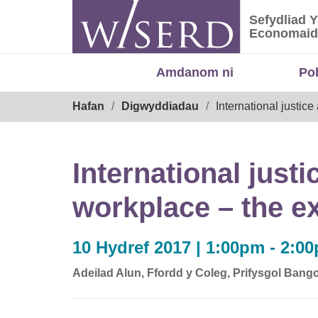
Skip
Sefydliad 
to
Sefydliad
Economaid
content
Amdanom ni
Po
Breadcrumb
Hafan
Digwyddiadau
International justice
International justi
workplace – the ex
10 Hydref 2017 | 1:00pm - 2:0
Adeilad Alun, Ffordd y Coleg, Prifysgol Ban