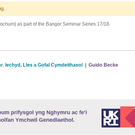
ig.
ochum) as part of the Bangor Seminar Series 17/18.
ur
,
Iechyd, Lles a Gofal Cymdeithasol
|
Guido Becke
m prifysgol yng Nghymru ac fe’i
lfan Ymchwil Genedlaethol.