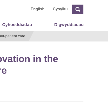
 Cymru
English
Cysylltu
Chwilio
Chwilio
Cyhoeddiadau
Digwyddiadau
out-patient care
ovation in the
re