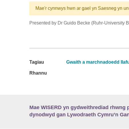
Mae'r cynnwys hwn ar gael yn Saesneg yn un
Presented by Dr Guido Becke (Ruhr-University B
Tagiau
Gwaith a marchnadoedd llaf
Rhannu
Mae WISERD yn gydweithrediad rhwng pu
dynodwyd gan Lywodraeth Cymru’n Gano