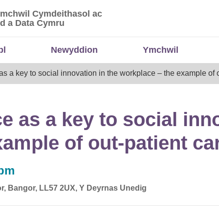
Ymchwil Cymdeithasol ac
 Ymchwil Cymdeithasol ac Economaidd a Data
d a Data Cymru
bl
Newyddion
Ymchwil
 as a key to social innovation in the workplace – the example of 
ce as a key to social inn
ample of out-patient ca
0pm
gor, Bangor, LL57 2UX, Y Deyrnas Unedig