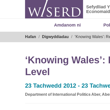
Skip
Sefydliad 
to
Sefydliad
Economaid
content
Amdanom ni
Po
Breadcrumb
Hafan
Digwyddiadau
‘Knowing Wales’: Re
‘Knowing Wales’: 
Level
23 Tachwedd 2012 - 23 Tachw
Department of International Politics Aber, Ab