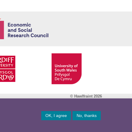
Economic and
© Hawlfraint 2026
Facebook
OK, I agree
No, thanks