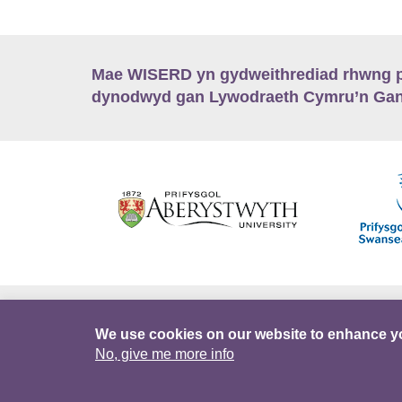
Mae WISERD yn gydweithrediad rhwng pu
dynodwyd gan Lywodraeth Cymru’n Gano
Hygyrchedd
Swyddi
Polisïau i Gefnogi
We use cookies on our website to enhance y
No, give me more info
DataPortal
Intranet