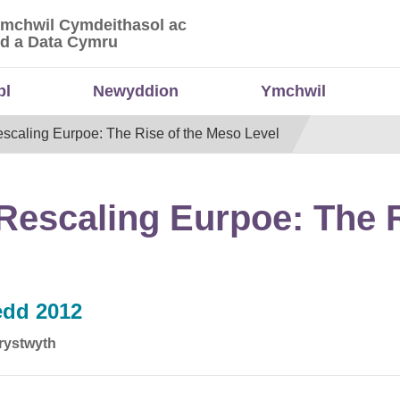
Ymchwil Cymdeithasol ac
 Ymchwil Cymdeithasol ac Economaidd a Data
d a Data Cymru
bl
Newyddion
Ymchwil
scaling Eurpoe: The Rise of the Meso Level
Rescaling Eurpoe: The 
edd 2012
erystwyth