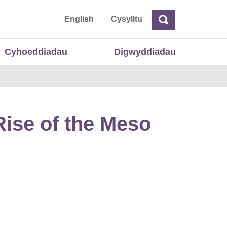
 Cymru
English
Cysylltu
Chwilio
Chwilio
Cyhoeddiadau
Digwyddiadau
Rise of the Meso