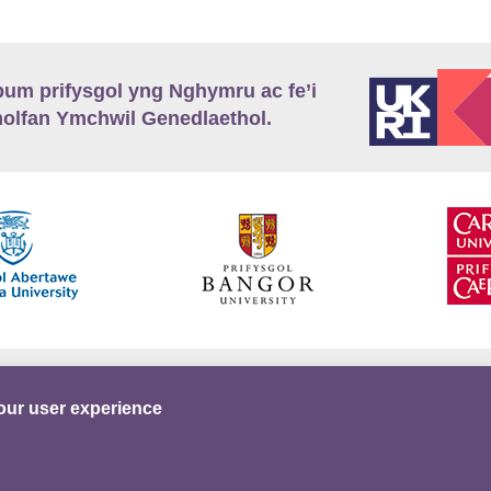
m prifysgol yng Nghymru ac fe’i
lfan Ymchwil Genedlaethol.
’r
Preifatrwydd
Telerau ac Amodau
Twitter
our user experience