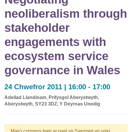
neoliberalism through
stakeholder
engagements with
ecosystem service
governance in Wales
24 Chwefror 2011 | 16:00 - 17:00
Adeilad Llandinam, Prifysgol Aberystwyth,
Aberystwyth, SY23 3DZ, Y Deyrnas Unedig
Mae'r cynnwys hwn ar gael yn Saesneg yn unig.