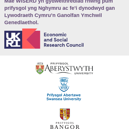
Mae WISERD yn gydweithrediad rhwng pum
prifysgol yng Nghymru ac fe’i dynodwyd gan
Lywodraeth Cymru’n Ganolfan Ymchwil
Genedlaethol.
E