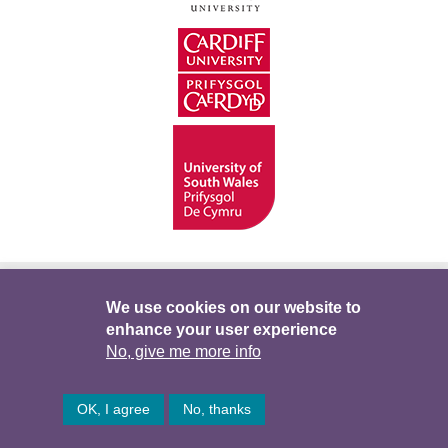
Hygyrchedd
Swyddi
Polisïau i Gefnogi’r
We use cookies on our website to
enhance your user experience
Preifatrwydd
Telerau ac Amodau
Twitter
No, give me more info
Facebook
DataPortal
Intranet
OK, I agree
No, thanks