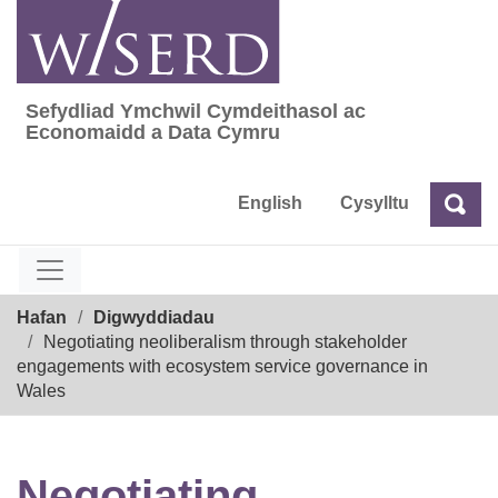
Skip
to
content
Sefydliad Ymchwil Cymdeithasol ac
Sefydliad Ymchwil Cymdeithasol ac Econom
Economaidd a Data Cymru
English
Cysylltu
Chw
Chwilio
Breadcrumb
Hafan
Digwyddiadau
Negotiating neoliberalism through stakeholder
engagements with ecosystem service governance in
Wales
Negotiating