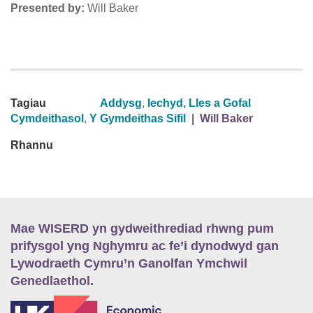
Presented by:
Will Baker
Tagiau
Addysg
,
Iechyd, Lles a Gofal
Cymdeithasol
,
Y Gymdeithas Sifil
|
Will Baker
Rhannu
Mae WISERD yn gydweithrediad rhwng pum
prifysgol yng Nghymru ac fe’i dynodwyd gan
Lywodraeth Cymru’n Ganolfan Ymchwil
Genedlaethol.
E