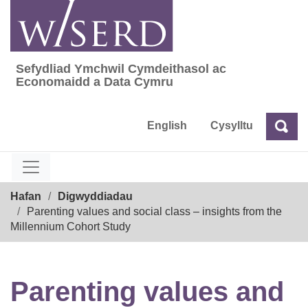
Skip
to
content
Sefydliad Ymchwil Cymdeithasol ac
Sefydliad Ymchwil Cymdeithasol ac Econom
Economaidd a Data Cymru
English
Cysylltu
Chw
Chwilio
Breadcrumb
Hafan
Digwyddiadau
Parenting values and social class – insights from the
Millennium Cohort Study
Parenting values and