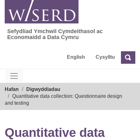
Skip
to
content
Sefydliad Ymchwil Cymdeithasol ac
Sefydliad Ymchwil Cymdeithasol ac Econom
Economaidd a Data Cymru
English
Cysylltu
Chw
Chwilio
Breadcrumb
Hafan
Digwyddiadau
Quantitative data collection: Questionnaire design
and testing
Quantitative data