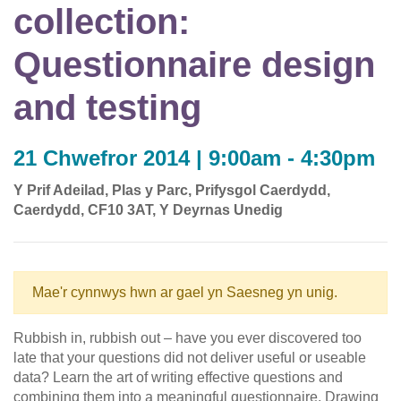
collection:
Questionnaire design
and testing
21 Chwefror 2014 | 9:00am - 4:30pm
Y Prif Adeilad, Plas y Parc, Prifysgol Caerdydd,
Caerdydd, CF10 3AT, Y Deyrnas Unedig
Mae'r cynnwys hwn ar gael yn Saesneg yn unig.
Rubbish in, rubbish out – have you ever discovered too
late that your questions did not deliver useful or useable
data? Learn the art of writing effective questions and
combining them into a meaningful questionnaire. Drawing