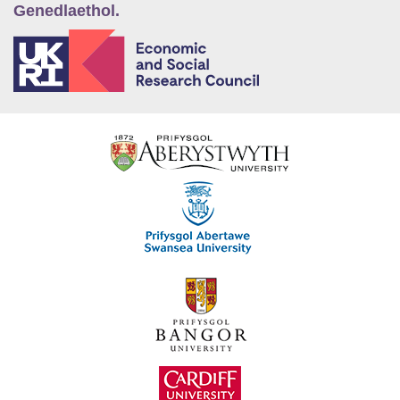
Genedlaethol.
E