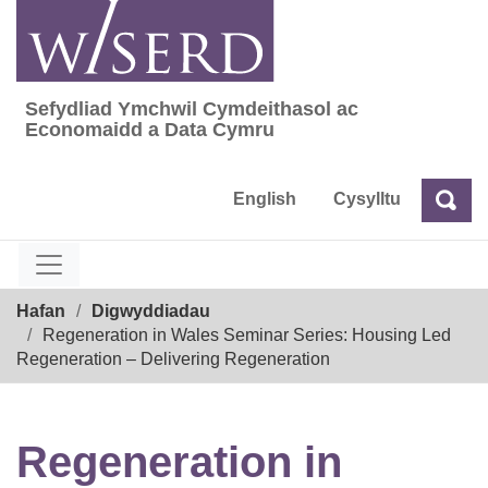
Skip
to
content
Sefydliad Ymchwil Cymdeithasol ac
Sefydliad Ymchwil Cymdeithasol ac Econom
Economaidd a Data Cymru
English
Cysylltu
Chw
Chwilio
Breadcrumb
Hafan
Digwyddiadau
Regeneration in Wales Seminar Series: Housing Led
Regeneration – Delivering Regeneration
Regeneration in