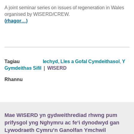
A joint seminar series on issues of regeneration in Wales
organised by WISERD/CREW.
(rhagor…)
Tagiau
Iechyd, Lles a Gofal Cymdeithasol
,
Y
Gymdeithas Sifil
|
WISERD
Rhannu
Mae WISERD yn gydweithrediad rhwng pum
prifysgol yng Nghymru ac fe’i dynodwyd gan
Lywodraeth Cymru’n Ganolfan Ymchwil