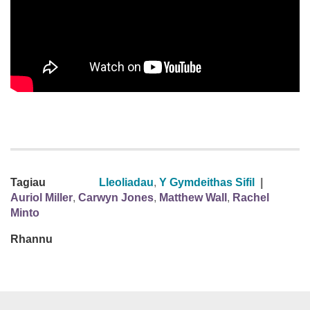
Tagiau
Lleoliadau
,
Y Gymdeithas Sifil
|
Auriol Miller
,
Carwyn Jones
,
Matthew Wall
,
Rachel
Minto
Rhannu