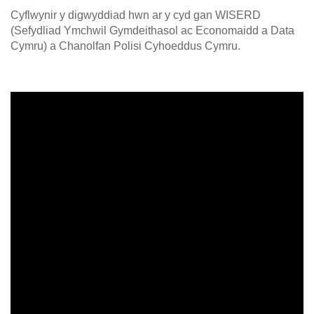
Cyflwynir y digwyddiad hwn ar y cyd gan WISERD
(Sefydliad Ymchwil Gymdeithasol ac Economaidd a Data
Cymru) a Chanolfan Polisi Cyhoeddus Cymru.