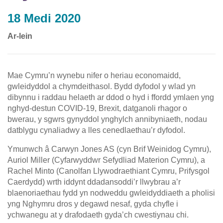
18 Medi 2020
Ar-lein
Mae Cymru’n wynebu nifer o heriau economaidd,
gwleidyddol a chymdeithasol. Bydd dyfodol y wlad yn
dibynnu i raddau helaeth ar ddod o hyd i ffordd ymlaen yng
nghyd-destun COVID-19, Brexit, datganoli rhagor o
bwerau, y sgwrs gynyddol ynghylch annibyniaeth, nodau
datblygu cynaliadwy a lles cenedlaethau’r dyfodol.
Ymunwch â Carwyn Jones AS (cyn Brif Weinidog Cymru),
Auriol Miller (Cyfarwyddwr Sefydliad Materion Cymru), a
Rachel Minto (Canolfan Llywodraethiant Cymru, Prifysgol
Caerdydd) wrth iddynt ddadansoddi’r llwybrau a’r
blaenoriaethau fydd yn nodweddu gwleidyddiaeth a pholisi
yng Nghymru dros y degawd nesaf, gyda chyfle i
ychwanegu at y drafodaeth gyda’ch cwestiynau chi.