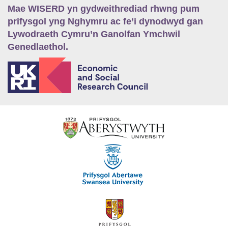
Mae WISERD yn gydweithrediad rhwng pum
prifysgol yng Nghymru ac fe’i dynodwyd gan
Lywodraeth Cymru’n Ganolfan Ymchwil
Genedlaethol.
E