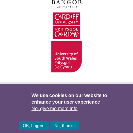
Hygyrchedd
Swyddi
Polisïau i Gefnogi’r
We use cookies on our website to
enhance your user experience
Preifatrwydd
Telerau ac Amodau
Twitter
No, give me more info
Facebook
DataPortal
Intranet
OK, I agree
No, thanks