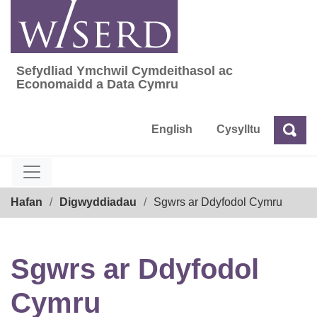
Skip
to
content
Sefydliad Ymchwil Cymdeithasol ac
Sefydliad Ymchwil Cymdeithasol ac Econom
Economaidd a Data Cymru
English
Cysylltu
Chw
Chwilio
Breadcrumb
Hafan
Digwyddiadau
Sgwrs ar Ddyfodol Cymru
Sgwrs ar Ddyfodol
Cymru