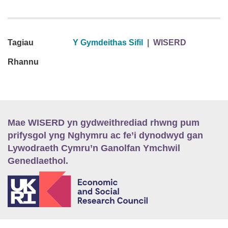
Tagiau
Y Gymdeithas Sifil
|
WISERD
Rhannu
Mae WISERD yn gydweithrediad rhwng pum
prifysgol yng Nghymru ac fe’i dynodwyd gan
Lywodraeth Cymru’n Ganolfan Ymchwil
Genedlaethol.
E