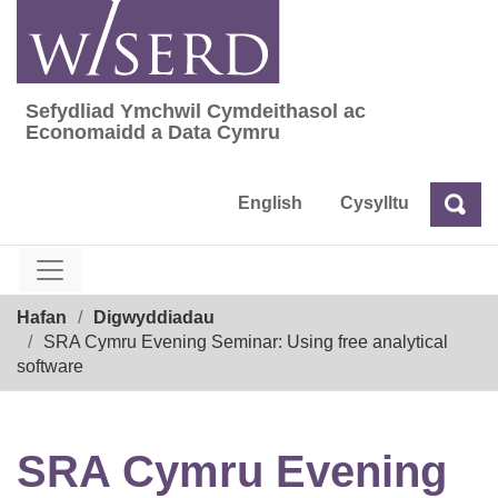
Skip
to
content
Sefydliad Ymchwil Cymdeithasol ac
Sefydliad Ymchwil Cymdeithasol ac Econom
Economaidd a Data Cymru
English
Cysylltu
Chw
Chwilio
Breadcrumb
Hafan
Digwyddiadau
SRA Cymru Evening Seminar: Using free analytical
software
SRA Cymru Evening