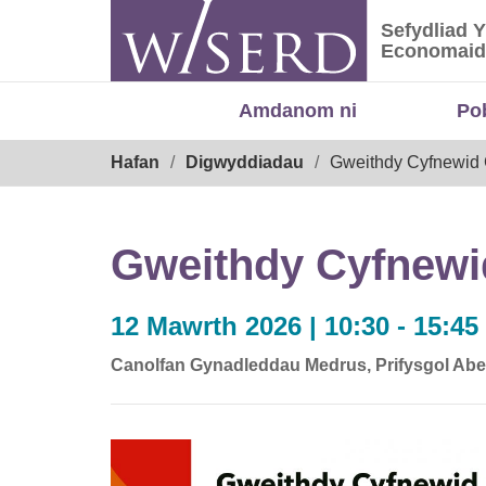
Skip
Sefydliad 
to
Sefydliad
Economaid
content
Amdanom ni
Po
Breadcrumb
Hafan
Digwyddiadau
Gweithdy Cyfnewid 
Gweithdy Cyfnewi
12 Mawrth 2026 | 10:30 - 15:45
Canolfan Gynadleddau Medrus, Prifysgol Abe