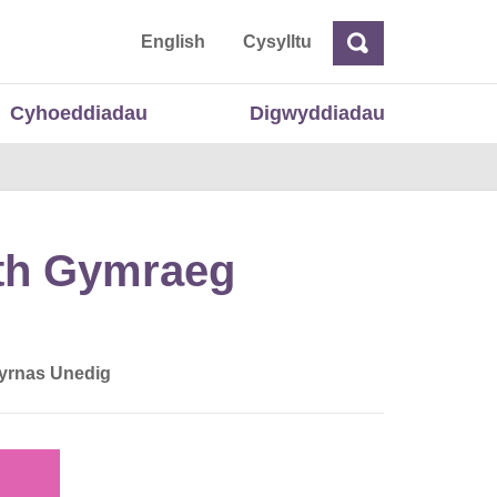
 Cymru
English
Cysylltu
Chwilio
Chwilio
Cyhoeddiadau
Digwyddiadau
ith Gymraeg
eyrnas Unedig