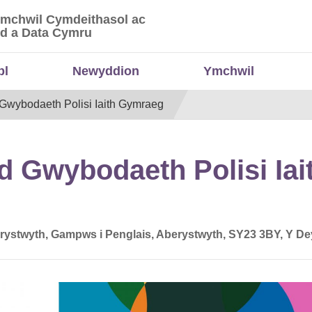
Ymchwil Cymdeithasol ac
 Ymchwil Cymdeithasol ac Economaidd a Data
d a Data Cymru
bl
Newyddion
Ymchwil
Gwybodaeth Polisi Iaith Gymraeg
d Gwybodaeth Polisi Ia
rystwyth, Gampws i Penglais, Aberystwyth, SY23 3BY, Y D