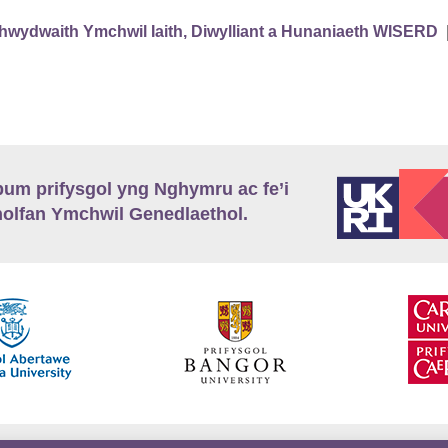
hwydwaith Ymchwil Iaith, Diwylliant a Hunaniaeth WISERD
m prifysgol yng Nghymru ac fe’i
lfan Ymchwil Genedlaethol.