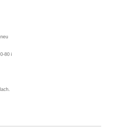
 neu
0-80 i
lach.