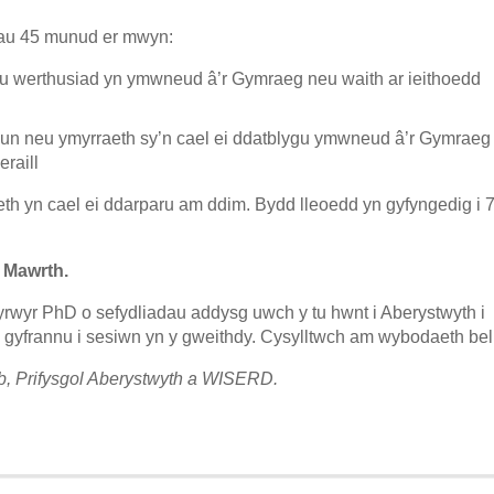
ynau 45 munud er mwyn:
u werthusiad yn ymwneud â’r Gymraeg neu waith ar ieithoedd
llun neu ymyrraeth sy’n cael ei ddatblygu ymwneud â’r Gymraeg
eraill
aeth yn cael ei ddarparu am ddim. Bydd lleoedd yn gyfyngedig i 7
 Mawrth.
yfyrwyr PhD o sefydliadau addysg uwch y tu hwnt i Aberystwyth i
 am gyfrannu i sesiwn yn y gweithdy. Cysylltwch am wybodaeth bel
b, Prifysgol Aberystwyth a WISERD.