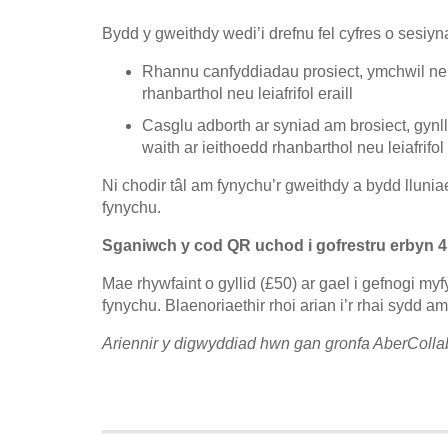
Bydd y gweithdy wedi’i drefnu fel cyfres o sesi
Rhannu canfyddiadau prosiect, ymchwil ne
rhanbarthol neu leiafrifol eraill
Casglu adborth ar syniad am brosiect, gyn
waith ar ieithoedd rhanbarthol neu leiafrifol 
Ni chodir tâl am fynychu’r gweithdy a bydd lluni
fynychu.
Sganiwch y cod QR uchod i gofrestru erbyn 4
Mae rhywfaint o gyllid (£50) ar gael i gefnogi m
fynychu. Blaenoriaethir rhoi arian i’r rhai sydd
Ariennir y digwyddiad hwn gan gronfa AberColla