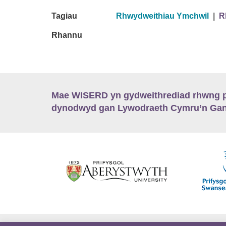
Tagiau
Rhwydweithiau Ymchwil
|
R
Rhannu
Mae WISERD yn gydweithrediad rhwng pu
dynodwyd gan Lywodraeth Cymru’n Gano