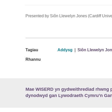
Presented by Siôn Llewelyn Jones (Cardiff Univer
Tagiau
Addysg
|
Siôn Llewelyn Jo
Rhannu
Mae WISERD yn gydweithrediad rhwng pu
dynodwyd gan Lywodraeth Cymru’n Gano