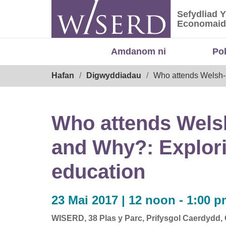
Skip
Sefydliad 
to
Sefydliad
Economaid
content
Amdanom ni
Po
Breadcrumb
Hafan
Digwyddiadau
Who attends Welsh-m
Who attends Wels
and Why?: Explori
education
23 Mai 2017 | 12 noon - 1:00 
WISERD, 38 Plas y Parc, Prifysgol Caerdydd