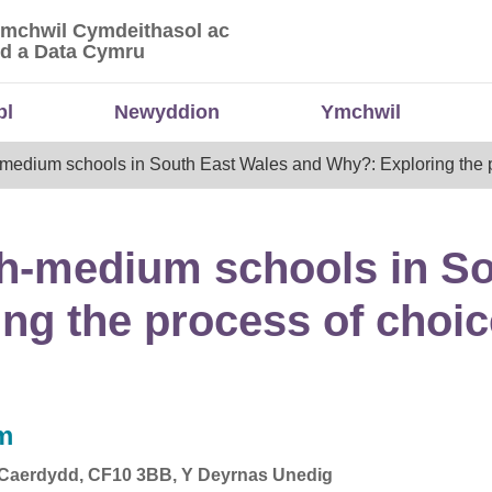
Ymchwil Cymdeithasol ac
 Ymchwil Cymdeithasol ac Economaidd a Data
d a Data Cymru
bl
Newyddion
Ymchwil
edium schools in South East Wales and Why?: Exploring the p
h-medium schools in So
ng the process of choi
pm
, Caerdydd, CF10 3BB, Y Deyrnas Unedig