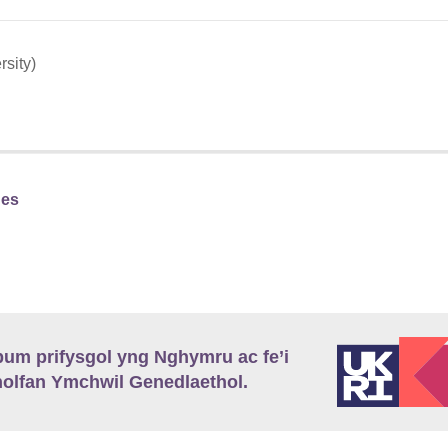
sity)
nes
m prifysgol yng Nghymru ac fe’i
lfan Ymchwil Genedlaethol.