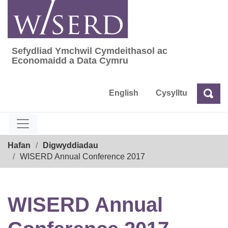
Skip
to
content
Sefydliad Ymchwil Cymdeithasol ac
Sefydliad Ymchwil Cymdeithasol ac Econom
Economaidd a Data Cymru
English
Cysylltu
Chw
Chwilio
Breadcrumb
Hafan
Digwyddiadau
WISERD Annual Conference 2017
WISERD Annual