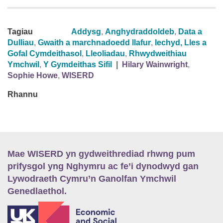
Tagiau
Addysg
,
Anghydraddoldeb
,
Data a
Dulliau
,
Gwaith a marchnadoedd llafur
,
Iechyd, Lles a
Gofal Cymdeithasol
,
Lleoliadau
,
Rhwydweithiau
Ymchwil
,
Y Gymdeithas Sifil
|
Hilary Wainwright
,
Sophie Howe
,
WISERD
Rhannu
Mae WISERD yn gydweithrediad rhwng pum
prifysgol yng Nghymru ac fe’i dynodwyd gan
Lywodraeth Cymru’n Ganolfan Ymchwil
Genedlaethol.
E