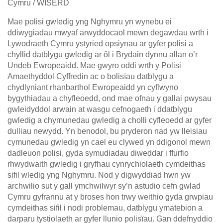
Cymru / WISERD
Mae polisi gwledig yng Nghymru yn wynebu ei
ddiwygiadau mwyaf arwyddocaol mewn degawdau wrth i
Lywodraeth Cymru ystyried opsiynau ar gyfer polisi a
chyllid datblygu gwledig ar ôl i Brydain dynnu allan o’r
Undeb Ewropeaidd. Mae gwyro oddi wrth y Polisi
Amaethyddol Cyffredin ac o bolisïau datblygu a
chydlyniant rhanbarthol Ewropeaidd yn cyflwyno
bygythiadau a chyfleoedd, ond mae ofnau y gallai pwysau
gwleidyddol arwain at wasgu cefnogaeth i ddatblygu
gwledig a chymunedau gwledig a cholli cyfleoedd ar gyfer
dulliau newydd. Yn benodol, bu pryderon nad yw lleisiau
cymunedau gwledig yn cael eu clywed yn ddigonol mewn
dadleuon polisi, gyda symudiadau diweddar i ffurfio
rhwydwaith gwledig i gryfhau cynrychiolaeth cymdeithas
sifil wledig yng Nghymru. Nod y digwyddiad hwn yw
archwilio sut y gall ymchwilwyr sy’n astudio cefn gwlad
Cymru gyfrannu at y broses hon trwy weithio gyda grwpiau
cymdeithas sifil i nodi problemau, datblygu ymatebion a
darparu tystiolaeth ar gyfer llunio polisïau. Gan ddefnyddio