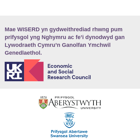
Mae WISERD yn gydweithrediad rhwng pum
prifysgol yng Nghymru ac fe’i dynodwyd gan
Lywodraeth Cymru’n Ganolfan Ymchwil
Genedlaethol.
E