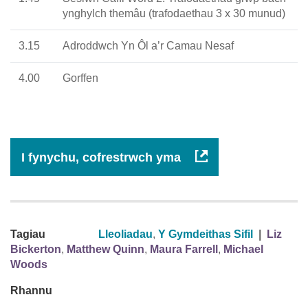
ynghylch themâu (trafodaethau 3 x 30 munud)
3.15
Adroddwch Yn Ôl a’r Camau Nesaf
4.00
Gorffen
I fynychu, cofrestrwch yma
Tagiau
Lleoliadau
,
Y Gymdeithas Sifil
|
Liz
Bickerton
,
Matthew Quinn
,
Maura Farrell
,
Michael
Woods
Rhannu