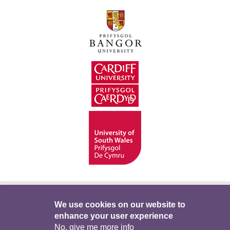
Hygyrchedd
Swyddi
Polisïau i Gefnogi’r
We use cookies on our website to
enhance your user experience
Preifatrwydd
Telerau ac Amodau
Twitter
No, give me more info