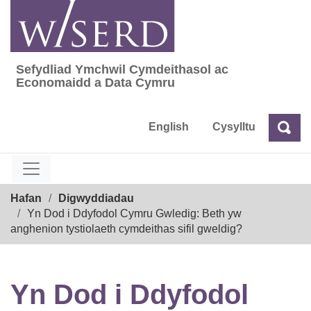
Skip
to
content
Sefydliad Ymchwil Cymdeithasol ac
Sefydliad Ymchwil Cymdeithasol ac Econom
Economaidd a Data Cymru
English
Cysylltu
Chw
Chwilio
Breadcrumb
Hafan
Digwyddiadau
Yn Dod i Ddyfodol Cymru Gwledig: Beth yw
anghenion tystiolaeth cymdeithas sifil gweldig?
Yn Dod i Ddyfodol