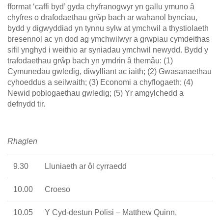
fformat ‘caffi byd’ gyda chyfranogwyr yn gallu ymuno â
chyfres o drafodaethau grŵp bach ar wahanol bynciau,
bydd y digwyddiad yn tynnu sylw at ymchwil a thystiolaeth
bresennol ac yn dod ag ymchwilwyr a grwpiau cymdeithas
sifil ynghyd i weithio ar syniadau ymchwil newydd. Bydd y
trafodaethau grŵp bach yn ymdrin â themâu: (1)
Cymunedau gwledig, diwylliant ac iaith; (2) Gwasanaethau
cyhoeddus a seilwaith; (3) Economi a chyflogaeth; (4)
Newid poblogaethau gwledig; (5) Yr amgylchedd a
defnydd tir.
Rhaglen
9.30
Lluniaeth ar ôl cyrraedd
10.00
Croeso
10.05
Y Cyd-destun Polisi – Matthew Quinn,