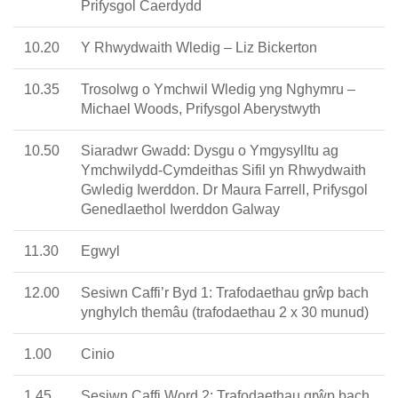
Prifysgol Caerdydd
10.20
Y Rhwydwaith Wledig – Liz Bickerton
10.35
Trosolwg o Ymchwil Wledig yng Nghymru –
Michael Woods, Prifysgol Aberystwyth
10.50
Siaradwr Gwadd: Dysgu o Ymgysylltu ag
Ymchwilydd-Cymdeithas Sifil yn Rhwydwaith
Gwledig Iwerddon. Dr Maura Farrell, Prifysgol
Genedlaethol Iwerddon Galway
11.30
Egwyl
12.00
Sesiwn Caffi’r Byd 1: Trafodaethau grŵp bach
ynghylch themâu (trafodaethau 2 x 30 munud)
1.00
Cinio
1.45
Sesiwn Caffi Word 2: Trafodaethau grŵp bach