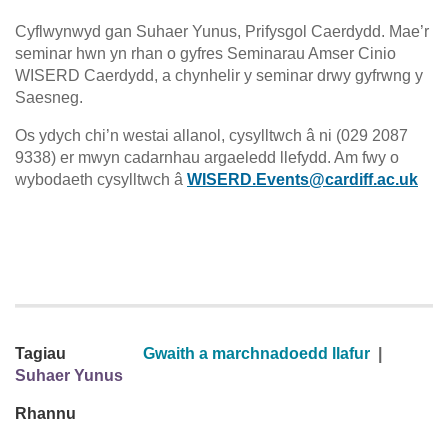
Cyflwynwyd gan Suhaer Yunus, Prifysgol Caerdydd. Mae’r
seminar hwn yn rhan o gyfres Seminarau Amser Cinio
WISERD Caerdydd, a chynhelir y seminar drwy gyfrwng y
Saesneg.
Os ydych chi’n westai allanol, cysylltwch â ni (029 2087
9338) er mwyn cadarnhau argaeledd llefydd. Am fwy o
wybodaeth cysylltwch â
WISERD.Events@cardiff.ac.uk
Tagiau
Gwaith a marchnadoedd llafur
|
Suhaer Yunus
Rhannu