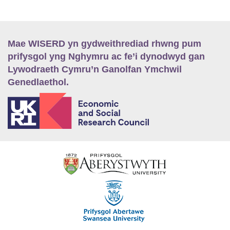
Mae WISERD yn gydweithrediad rhwng pum
prifysgol yng Nghymru ac fe’i dynodwyd gan
Lywodraeth Cymru’n Ganolfan Ymchwil
Genedlaethol.
E