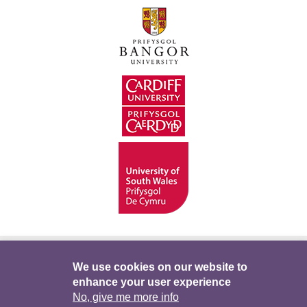
Hygyrchedd
Swyddi
Polisïau i Gefnogi’r
We use cookies on our website to
enhance your user experience
Preifatrwydd
Telerau ac Amodau
Twitter
No, give me more info