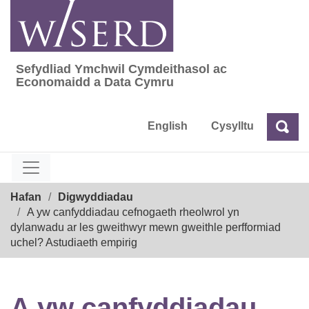
Skip
to
content
Sefydliad Ymchwil Cymdeithasol ac
Sefydliad Ymchwil Cymdeithasol ac Econom
Economaidd a Data Cymru
English
Cysylltu
Chw
Chwilio
Breadcrumb
Hafan
Digwyddiadau
A yw canfyddiadau cefnogaeth rheolwrol yn
dylanwadu ar les gweithwyr mewn gweithle perfformiad
uchel? Astudiaeth empirig
A yw canfyddiadau