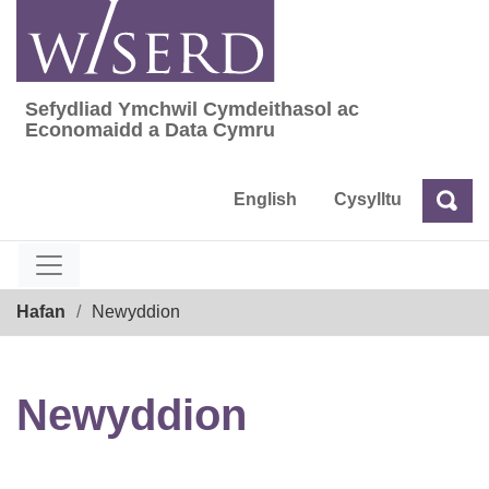
Skip
to
content
Sefydliad Ymchwil Cymdeithasol ac
Sefydliad Ymchwil Cymdeithasol ac Econom
Economaidd a Data Cymru
English
Cysylltu
Chw
Chwilio
Breadcrumb
Hafan
Newyddion
Newyddion