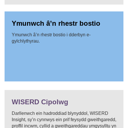
Ymunwch â’n rhestr bostio
Ymunwch â’n rhestr bostio i dderbyn e-
gylchlythyrau.
WISERD Cipolwg
Darllenwch ein hadroddiad blynyddol, WISERD
Insight, sy’n cynnwys ein prif feysydd gweithgaredd,
proffil incwm, cyllid a gweithgareddau ymgysylltu yn