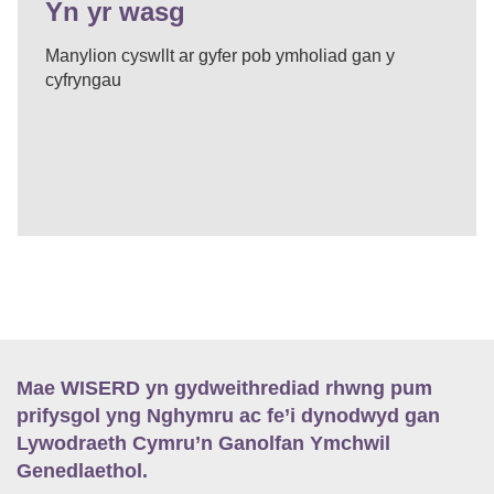
Yn yr wasg
Manylion cyswllt ar gyfer pob ymholiad gan y
cyfryngau
Mae WISERD yn gydweithrediad rhwng pum
prifysgol yng Nghymru ac fe’i dynodwyd gan
Lywodraeth Cymru’n Ganolfan Ymchwil
Genedlaethol.