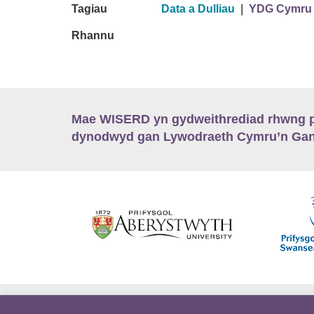
Tagiau
Data a Dulliau
|
YDG Cymru
Rhannu
Mae WISERD yn gydweithrediad rhwng pu
dynodwyd gan Lywodraeth Cymru’n Gano
Hygyrchedd
Swyddi
Polisïau i Gefnogi