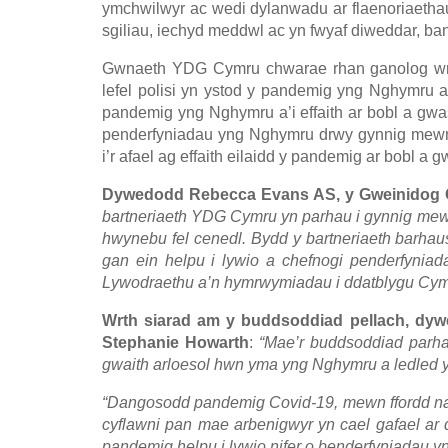
ymchwilwyr ac wedi dylanwadu ar flaenoriaetha
sgiliau, iechyd meddwl ac yn fwyaf diweddar, b
Gwnaeth YDG Cymru chwarae rhan ganolog wrth 
lefel polisi yn ystod y pandemig yng Nghymru a
pandemig yng Nghymru a’i effaith ar bobl a g
penderfyniadau yng Nghymru drwy gynnig mewnwe
i’r afael ag effaith eilaidd y pandemig ar bobl a
Dywedodd Rebecca Evans AS, y Gweinidog Cy
bartneriaeth YDG Cymru yn parhau i gynnig mewn
hwynebu fel cenedl. Bydd y bartneriaeth barhaus
gan ein helpu i lywio a chefnogi penderfyniada
Lywodraethu a’n hymrwymiadau i ddatblygu Cymr
Wrth siarad am y buddsoddiad pellach, dy
Stephanie Howarth
:
“Mae’r buddsoddiad parh
gwaith arloesol hwn yma yng Nghymru a ledled 
“Dangosodd pandemig Covid-19, mewn ffordd na
cyflawni pan mae arbenigwyr yn cael gafael a
pandemig helpu i lywio nifer o benderfyniadau yn