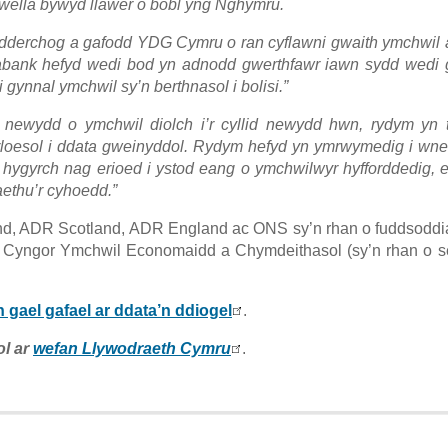
gwella bywyd llawer o bobl yng Nghymru.
th ardderchog a gafodd YDG Cymru o ran cyflawni gwaith ymchwil 
bank hefyd wedi bod yn adnodd gwerthfawr iawn sydd wedi g
ynnal ymchwil sy’n berthnasol i bolisi.”
newydd o ymchwil diolch i’r cyllid newydd hwn, rydym yn t
arloesol i ddata gweinyddol. Rydym hefyd yn ymrwymedig i wn
y hygyrch nag erioed i ystod eang o ymchwilwyr hyfforddedig,
ethu’r cyhoedd.”
nd, ADR Scotland, ADR England ac ONS sy’n rhan o fuddsodd
 y Cyngor Ymchwil Economaidd a Chymdeithasol (sy’n rhan o s
h gael gafael ar ddata’n ddiogel
.
l ar
wefan Llywodraeth Cymru
.