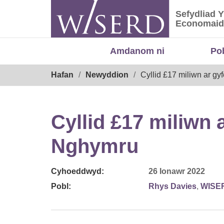
Skip
Sefydliad 
to
Sefydliad
Economaid
content
Amdanom ni
Po
Breadcrumb
Hafan
Newyddion
Cyllid £17 miliwn ar g
Cyllid £17 miliwn 
Nghymru
Cyhoeddwyd:
26 Ionawr 2022
Pobl:
Rhys Davies
,
WISE