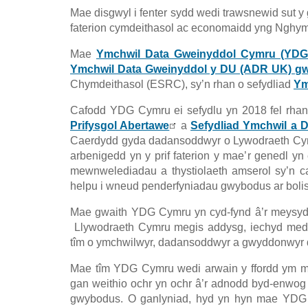
Mae disgwyl i fenter sydd wedi trawsnewid sut y 
faterion cymdeithasol ac economaidd yng Nghymr
Mae
Ymchwil Data Gweinyddol Cymru (YDG
Ymchwil Data Gweinyddol y DU (ADR UK) gwer
Chymdeithasol (ESRC), sy’n rhan o sefydliad
Ym
Cafodd YDG Cymru ei sefydlu yn 2018 fel rha
Prifysgol Abertawe
a
Sefydliad Ymchwil a
Caerdydd gyda dadansoddwyr o Lywodraeth Cy
arbenigedd yn y prif faterion y mae’r genedl 
mewnwelediadau a thystiolaeth amserol sy’n c
helpu i wneud penderfyniadau gwybodus ar bolis
Mae gwaith YDG Cymru yn cyd-fynd â’r meysyd
Llywodraeth Cymru megis addysg, iechyd medd
tîm o ymchwilwyr, dadansoddwyr a gwyddonwyr 
Mae tîm YDG Cymru wedi arwain y ffordd ym ma
gan weithio ochr yn ochr â’r adnodd byd-enwo
gwybodus. O ganlyniad, hyd yn hyn mae YDG 