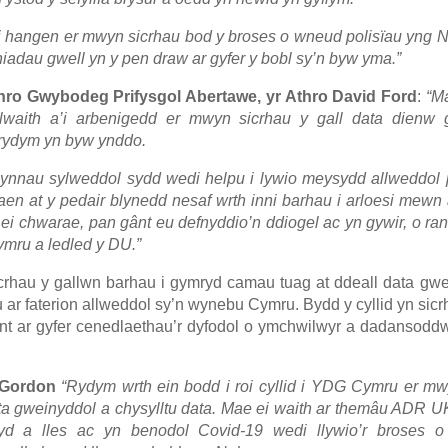
 ei hangen er mwyn sicrhau bod y broses o wneud polisïau yng
adau gwell yn y pen draw ar gyfer y bobl sy’n byw yma.”
o Gwybodeg Prifysgol Abertawe, yr Athro David Ford
:
“M
lwaith a’i arbenigedd er mwyn sicrhau y gall data dienw 
 rydym yn byw ynddo.
bynnau sylweddol sydd wedi helpu i lywio meysydd allweddol 
 at y pedair blynedd nesaf wrth inni barhau i arloesi mewn 
 ei chwarae, pan gânt eu defnyddio’n ddiogel ac yn gywir, o ran
mru a ledled y DU.”
rhau y gallwn barhau i gymryd camau tuag at ddeall data gwe
au ar faterion allweddol sy’n wynebu Cymru. Bydd y cyllid yn sic
iant ar gyfer cenedlaethau’r dyfodol o ymchwilwyr a dadansodd
Gordon
“Rydym wrth ein bodd i roi cyllid i YDG Cymru er m
ta gweinyddol a chysylltu data. Mae ei waith ar themâu ADR 
hyd a lles ac yn benodol Covid-19 wedi llywio’r broses 