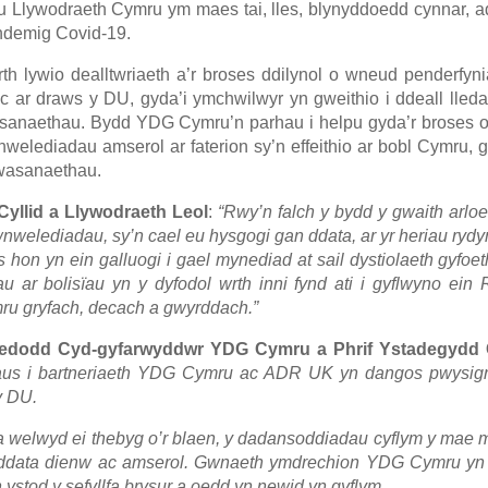
u Llywodraeth Cymru ym maes tai, lles, blynyddoedd cynnar, 
andemig Covid-19.
lywio dealltwriaeth a’r broses ddilynol o wneud penderfyni
c ar draws y DU, gyda’i ymchwilwyr yn gweithio i ddeall lled
wasanaethau. Bydd YDG Cymru’n parhau i helpu gyda’r broses 
lediadau amserol ar faterion sy’n effeithio ar bobl Cymru, 
 gwasanaethau.
llid a Llywodraeth Leol
:
“Rwy’n falch y bydd y gwaith arlo
welediadau, sy’n cael eu hysgogi gan ddata, ar yr heriau ryd
 hon yn ein galluogi i gael mynediad at sail dystiolaeth gyfoe
u ar bolisïau yn y dyfodol wrth inni fynd ati i gyflwyno ein
u gryfach, decach a gwyrddach.”
wedodd Cyd-gyfarwyddwr YDG Cymru a Phrif Ystadegydd
aus i bartneriaeth YDG Cymru ac ADR UK yn dangos pwysig
y DU.
 welwyd ei thebyg o’r blaen, y dadansoddiadau cyflym y mae 
r ddata dienw ac amserol. Gwnaeth ymdrechion YDG Cymru yn 
 ystod y sefyllfa brysur a oedd yn newid yn gyflym.