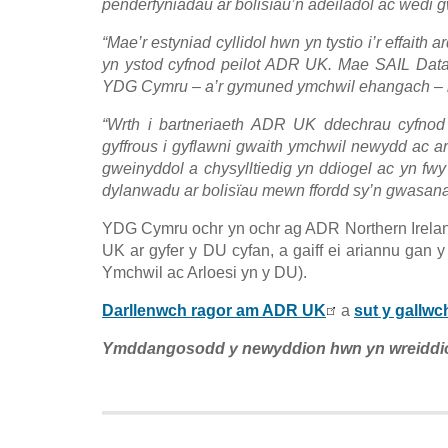
penderfyniadau ar bolisïau’n adeiladol ac wedi 
“Mae’r estyniad cyllidol hwn yn tystio i’r effai
yn ystod cyfnod peilot ADR UK. Mae SAIL Data
YDG Cymru – a’r gymuned ymchwil ehangach – i g
“Wrth i bartneriaeth ADR UK ddechrau cyfnod 
gyffrous i gyflawni gwaith ymchwil newydd ac 
gweinyddol a chysylltiedig yn ddiogel ac yn fw
dylanwadu ar bolisïau mewn ffordd sy’n gwasana
YDG Cymru ochr yn ochr ag ADR Northern Irela
UK ar gyfer y DU cyfan, a gaiff ei ariannu gan
Ymchwil ac Arloesi yn y DU).
Darllenwch ragor am ADR UK
a
sut y gallwc
Ymddangosodd y newyddion hwn yn wreiddio