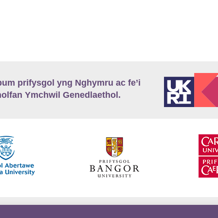
m prifysgol yng Nghymru ac fe’i
lfan Ymchwil Genedlaethol.
’r
Preifatrwydd
Telerau ac Amodau
Twitter