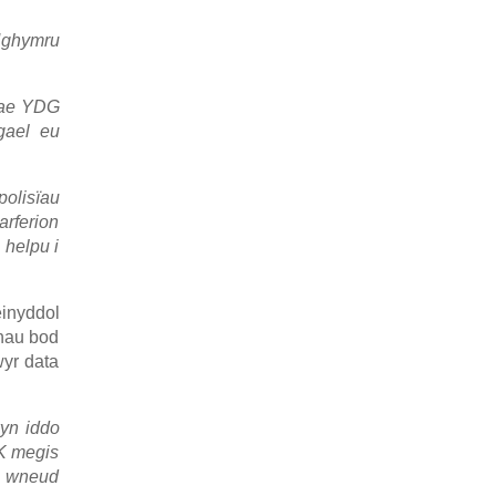
 Nghymru
ae YDG
gael eu
polisïau
arferion
 helpu i
inyddol
rhau bod
wyr data
wyn iddo
UK megis
o wneud