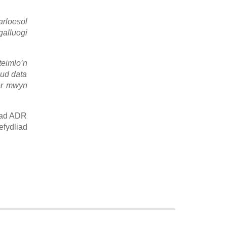
arloesol
alluogi
eimlo’n
eud data
 er mwyn
iad ADR
efydliad