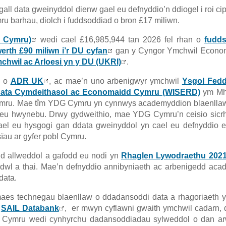
gall data gweinyddol dienw gael eu defnyddio’n ddiogel i roi ci
u barhau, diolch i fuddsoddiad o bron £17 miliwn.
 Cymru)
wedi cael £16,985,944 tan 2026 fel rhan o
fudd
th £90 miliwn i’r DU cyfan
gan y Cyngor Ymchwil Econo
chwil ac Arloesi yn y DU (UKRI)
.
n o
ADR UK
, ac mae’n uno arbenigwyr ymchwil
Ysgol Fed
 Data Cymdeithasol ac Economaidd Cymru (WISERD)
ym Mhr
mru. Mae tîm YDG Cymru yn cynnwys academyddion blaenlla
yn eu hwynebu. Drwy gydweithio, mae YDG Cymru’n ceisio sic
ael eu hysgogi gan ddata gweinyddol yn cael eu defnyddio 
ïau ar gyfer pobl Cymru.
d allweddol a gafodd eu nodi yn
Rhaglen Lywodraethu 2021
wl a thai. Mae’n defnyddio annibyniaeth ac arbenigedd aca
data.
es technegau blaenllaw o ddadansoddi data a rhagoriaeth y
g
SAIL Databank
, er mwyn cyflawni gwaith ymchwil cadarn, 
Cymru wedi cynhyrchu dadansoddiadau sylweddol o dan ar