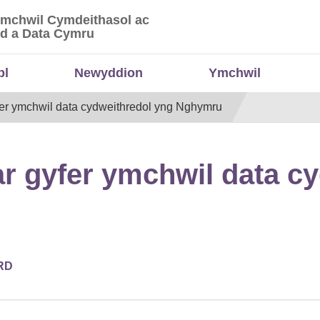
Ymchwil Cymdeithasol ac
 Ymchwil Cymdeithasol ac Economaidd a Data
d a Data Cymru
bl
Newyddion
Ymchwil
yfer ymchwil data cydweithredol yng Nghymru
ar gyfer ymchwil data c
RD