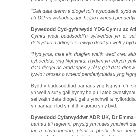
“Gall data dienw a diogel roi’r wybodaeth sydd
a’r DU yn wybodus, gan helpu i wneud penderfyni
Dywedodd Cyd-gyfarwydd YDG Cymru ac Athr
Cymru wedi buddsoddi’n sylweddol yn ei sei
defnyddio’n ddiogel er mwyn deall yn well y byd
“Hyd yma, mae ein rhaglen waith wedi creu all
cyhoeddus yng Nghymru. Rydym yn edrych ymlaen
data diogel ac arddangos y rôl y gall data dienw
lywio’r broses o wneud penderfyniadau yng Nghy
Bydd y buddsoddiad parhaus yng Nghymru’n sic
yn well a sut y gall hynny helpu i ateb cwestiyn
seilwaith data diogel, gallu ymchwil a hyffordd
yn parhau i fod ymhlith y gorau yn y byd.
Dywedodd Cyfarwyddwr ADR UK, Dr Emma 
barhau â’i raglenni pwysig ym maes ymchwil da
tai a chymunedau, plant a phobl ifanc, iec