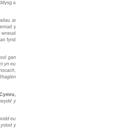
addysg a
adau ar
aeniad y
o wneud
gan fynd
esol gan
ym yn eu
thocach,
 Rhaglen
 Cymru,
rwydd y
modd eu
ystod y