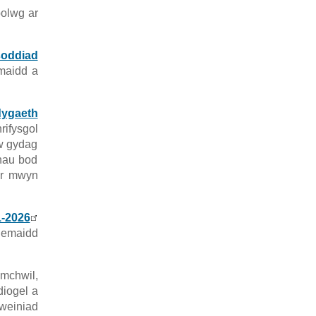
polwg ar
soddiad
maidd a
dygaeth
ifysgol
w gydag
rhau bod
er mwyn
-2026
demaidd
mchwil,
diogel a
weiniad