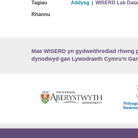
Tagiau
Addysg
|
WISERD Lab Data
Rhannu
Mae WISERD yn gydweithrediad rhwng pu
dynodwyd gan Lywodraeth Cymru’n Gano
Hygyrchedd
Swyddi
Polisïau i Gefnogi