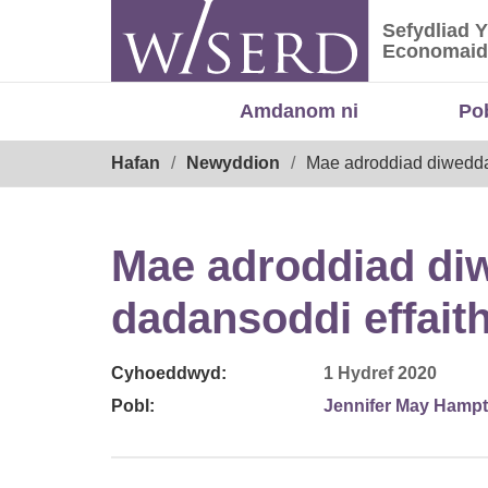
Skip
Sefydliad 
to
Sefydliad
Economaid
content
Amdanom ni
Po
Breadcrumb
Hafan
Newyddion
Mae adroddiad diwedda
Mae adroddiad di
dadansoddi effai
Cyhoeddwyd:
1 Hydref 2020
Pobl:
Jennifer May Hamp