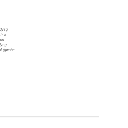
ddysg
th a
ion
dysg
 (gwobr: