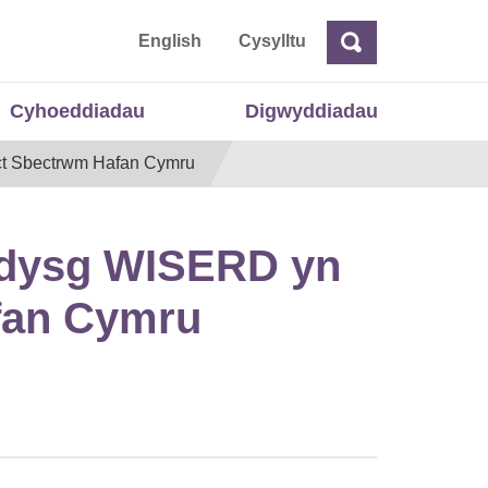
 Cymru
English
Cysylltu
Chwilio
Chwilio
Cyhoeddiadau
Digwyddiadau
ct Sbectrwm Hafan Cymru
ddysg WISERD yn
afan Cymru