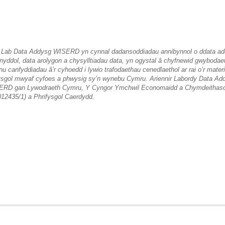
Lab Data Addysg WISERD yn cynnal dadansoddiadau annibynnol o ddata a
nyddol, data arolygon a chysylltiadau data, yn ogystal â chyfnewid gwybodae
nu canfyddiadau â’r cyhoedd i lywio trafodaethau cenedlaethol ar rai o’r mater
sgol mwyaf cyfoes a phwysig sy’n wynebu Cymru. Ariennir Labordy Data Ad
RD gan Lywodraeth Cymru, Y Cyngor Ymchwil Economaidd a Chymdeithasol
12435/1) a Phrifysgol Caerdydd.