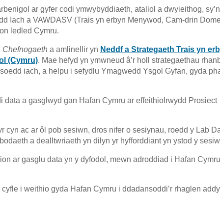
benigol ar gyfer codi ymwybyddiaeth, ataliol a dwyieithog, sy’n
edd Iach a VAWDASV (Trais yn erbyn Menywod, Cam-drin Dome
ion ledled Cymru.
a Chefnogaeth
a amlinellir yn
Neddf a
Strategaeth
Trais yn er
ol (Cymru)
. Mae hefyd yn ymwneud â’r holl strategaethau rhanb
soedd iach, a helpu i sefydlu Ymagwedd Ysgol Gyfan, gyda p
ata a gasglwyd gan Hafan Cymru ar effeithiolrwydd Prosiect
cyn ac ar ôl pob sesiwn, dros nifer o sesiynau, roedd y Lab D
eth a dealltwriaeth yn dilyn yr hyfforddiant yn ystod y sesiw
on ar gasglu data yn y dyfodol, mewn adroddiad i Hafan Cymru
fle i weithio gyda Hafan Cymru i ddadansoddi’r rhaglen addy