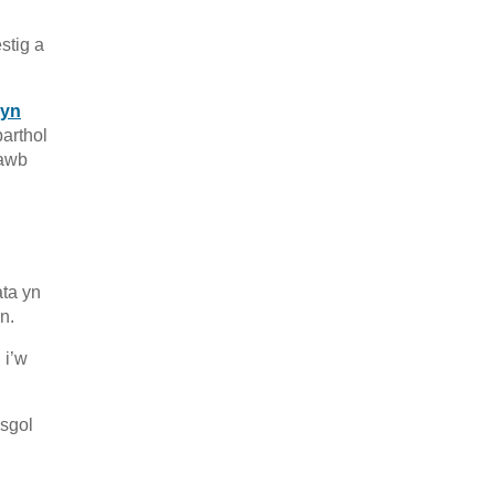
stig a
byn
arthol
hawb
ata yn
n.
 i’w
sgol