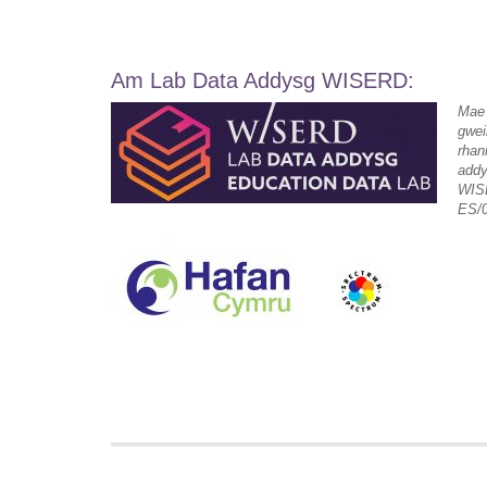
Am Lab Data Addysg WISERD:
Mae 
gwei
rhan
addy
WISE
ES/0