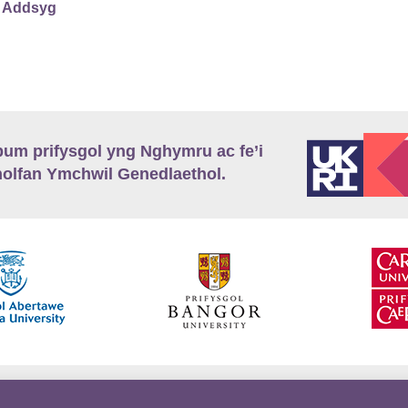
 Addsyg
m prifysgol yng Nghymru ac fe’i
lfan Ymchwil Genedlaethol.
’r
Preifatrwydd
Telerau ac Amodau
Twitter