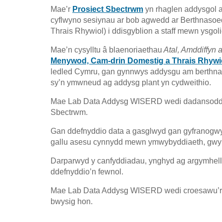
Mae’r
Prosiect Sbectrwm
yn rhaglen addysgol ar
cyflwyno sesiynau ar bob agwedd ar Berthnaso
Thrais Rhywiol) i ddisgyblion a staff mewn ysgol
Mae’n cysylltu â blaenoriaethau
Atal, Amddiffyn 
Menywod, Cam-drin Domestig a Thrais Rhywi
ledled Cymru, gan gynnwys addysgu am berthna
sy’n ymwneud ag addysg plant yn cydweithio.
Mae Lab Data Addysg WISERD wedi dadansoddi d
Sbectrwm.
Gan ddefnyddio data a gasglwyd gan gyfranogwyr 
gallu asesu cynnydd mewn ymwybyddiaeth, gwyboda
Darparwyd y canfyddiadau, ynghyd ag argymhelli
ddefnyddio’n fewnol.
Mae Lab Data Addysg WISERD wedi croesawu’r cy
bwysig hon.