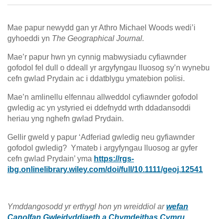
Mae papur newydd gan yr Athro Michael Woods wedi’i
gyhoeddi yn
The Geographical Journal.
Mae’r papur hwn yn cynnig mabwysiadu cyfiawnder
gofodol fel dull o ddeall yr argyfyngau lluosog sy’n wynebu
cefn gwlad Prydain ac i ddatblygu ymatebion polisi.
Mae’n amlinellu elfennau allweddol cyfiawnder gofodol
gwledig ac yn ystyried ei ddefnydd wrth ddadansoddi
heriau yng nghefn gwlad Prydain.
Gellir gweld y papur ‘Adferiad gwledig neu gyfiawnder
gofodol gwledig? Ymateb i argyfyngau lluosog ar gyfer
cefn gwlad Prydain’ yma
https://rgs-
ibg.onlinelibrary.wiley.com/doi/full/10.1111/geoj.12541
Ymddangosodd yr erthygl hon yn wreiddiol ar
wefan
Canolfan Gwleidyddiaeth a Chymdeithas Cymru
.