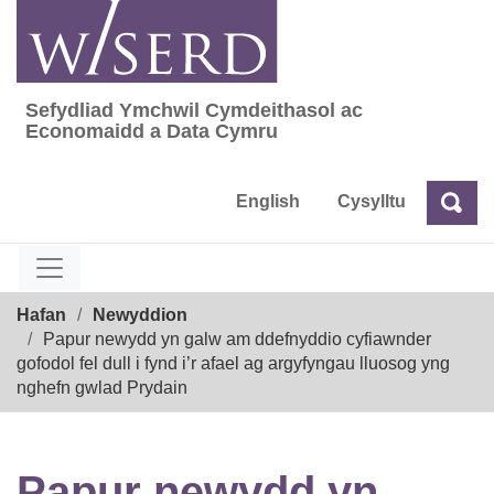
Skip
to
content
Sefydliad Ymchwil Cymdeithasol ac
Sefydliad Ymchwil Cymdeithasol ac Econom
Economaidd a Data Cymru
English
Cysylltu
Chw
Chwilio
Breadcrumb
Hafan
Newyddion
Papur newydd yn galw am ddefnyddio cyfiawnder
gofodol fel dull i fynd i’r afael ag argyfyngau lluosog yng
nghefn gwlad Prydain
Papur newydd yn