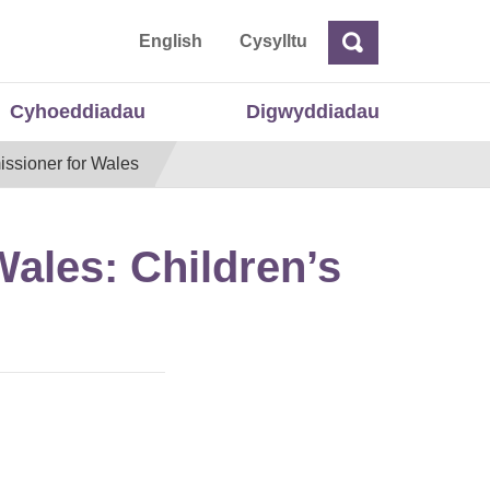
 Cymru
English
Cysylltu
Chwilio
Chwilio
Cyhoeddiadau
Digwyddiadau
issioner for Wales
Wales: Children’s