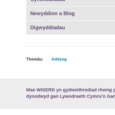
Newyddion a Blog
Digwyddiadau
Themâu:
Addysg
Mae WISERD yn gydweithrediad rhwng pu
dynodwyd gan Lywodraeth Cymru’n Gano