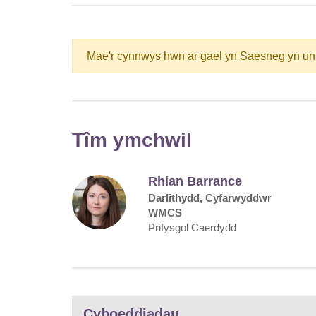
Mae'r cynnwys hwn ar gael yn Saesneg yn un
Tîm ymchwil
Rhian Barrance
Darlithydd, Cyfarwyddwr
WMCS
Prifysgol Caerdydd
Cyhoeddiadau