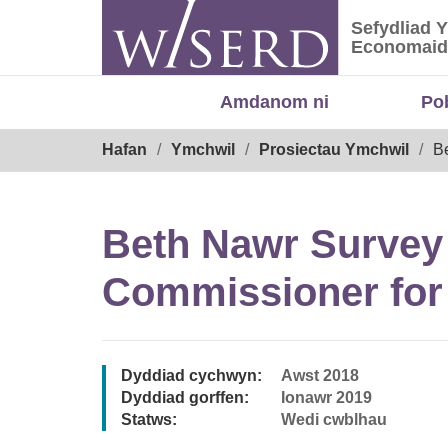
Skip
Sefydliad 
to
Sefydliad
Economaid
content
Amdanom ni
Po
Breadcrumb
Hafan
Ymchwil
Prosiectau Ymchwil
Be
Beth Nawr Survey o
Commissioner for
Dyddiad cychwyn:
Awst 2018
Dyddiad gorffen:
Ionawr 2019
Statws:
Wedi cwblhau