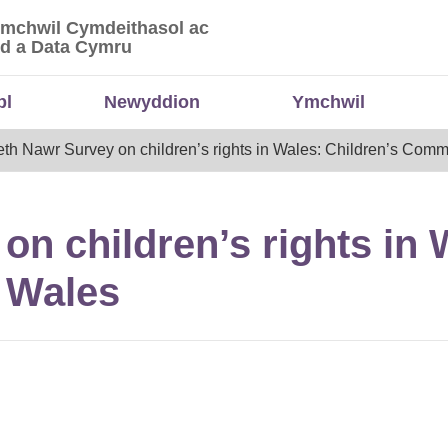
Ymchwil Cymdeithasol ac
 Ymchwil Cymdeithasol ac Economaidd a Data
d a Data Cymru
bl
Newyddion
Ymchwil
th Nawr Survey on children’s rights in Wales: Children’s Comm
n children’s rights in 
 Wales