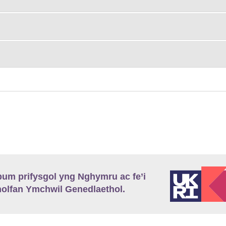
m prifysgol yng Nghymru ac fe’i
lfan Ymchwil Genedlaethol.